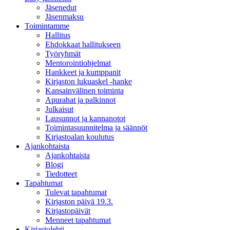
Jäsenedut
Jäsenmaksu
Toimintamme
Hallitus
Ehdokkaat hallitukseen
Työryhmät
Mentorointi­ohjelmat
Hankkeet ja kumppanit
Kirjaston lukuaskel -hanke
Kansainvälinen toiminta
Apurahat ja palkinnot
Julkaisut
Lausunnot ja kannanotot
Toimintasuunnitelma ja säännöt
Kirjastoalan koulutus
Ajankohtaista
Ajankohtaista
Blogi
Tiedotteet
Tapahtumat
Tulevat tapahtumat
Kirjaston päivä 19.3.
Kirjastopäivät
Menneet tapahtumat
Kirjastolehti