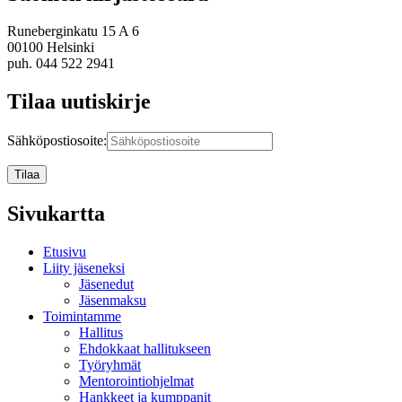
Runeberginkatu 15 A 6
00100 Helsinki
puh. 044 522 2941
Tilaa uutiskirje
Sähköpostiosoite:
Sivukartta
Etusivu
Liity jäseneksi
Jäsenedut
Jäsenmaksu
Toimintamme
Hallitus
Ehdokkaat hallitukseen
Työryhmät
Mentorointi­ohjelmat
Hankkeet ja kumppanit