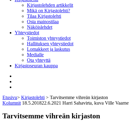
Kirjastolehden artikkelit
Mikä on Kirjastolehti?
Tilaa Kirjastolehti
Osta mainostilaa
Näköislehdet
Yhteystiedot
Toimiston yhteystiedot
Hallituksen yhteystiedot
Lomakkeet ja laskutus
Medialle
Ota yhteyttä
Kirjastoseuran kauppa
Facebook
Bluesky
Instagram
Etusivu
>
Kirjastolehti
>
Tarvitsemme vihreän kirjaston
Kolumnit
18.5.2018
22.6.2021
Harri Sahavirta, kuva Ville Vaarne
Tarvitsemme vihreän kirjaston