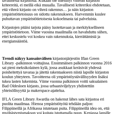
tavallisesta kirjastosta. Kukaan ole miettinyt vihreän kirjaston
kriteereitä, ei meillä eikä muualla. Tavallisesti kriteeriksi ehdotetaan,
että vihreä kirjasto on vihreä rakennus… ja näin kirjaston
ympäristötietoisuus on sidottu rakennukseen. Harvemmin kuulee
puhuttavan ympäristötietoisesta kokoelmasta tai palveluista.
Kirjastojen pitäisi tarjota pääsy luotettavaan ja merkitykselliseen
ympäristötietoon. Viime vuosina maailmalla on havahduttu siihen,
ettei keskustelu voi koskea vain rakennuksia, kierrättämistä ja
energiansäästöä.
Trendi näkyy kansainvälisen
kirjastonjärjestön Iflan Green
Library -palkinnon voittajissa. Ensimmäisen palkinnon vuonna 2016
sai pieni meksikolainen kylä, jossa asukkaat keräsivät yhdessä
poisheitettyä tavaraa ja jätettä rakentaakseen niistä lapsille kirjaston
koulun yhteyteen. Tavoitteena oli ympäristöystävällisyyden lisäksi
tukea lasten lukemista. Viime vuonna palkinnon voitti saksalainen
Bad Oldesloen kirjasto, jossa urbaaniviljelyyn yhdistettiin
yhteisöllisyyttä ja makerspace-ajattelua.
IFLA Green Library Awardia on hakenut lähes sata kirjastoa eri
puolita maailmaa. Hienoa ympäristötyötä tehdään paljon:
Filippiineillä ja Afrikassa istutetaan puita. Filippiineillä idea on, että
myöhästymismaksun voi kuitata istuttamalla puun. Keniassa lapsille