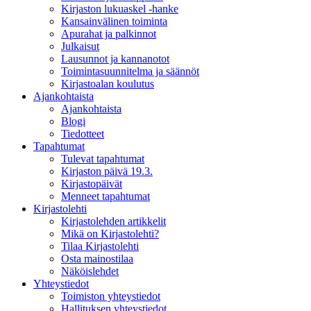
Kirjaston lukuaskel -hanke
Kansainvälinen toiminta
Apurahat ja palkinnot
Julkaisut
Lausunnot ja kannanotot
Toimintasuunnitelma ja säännöt
Kirjastoalan koulutus
Ajankohtaista
Ajankohtaista
Blogi
Tiedotteet
Tapahtumat
Tulevat tapahtumat
Kirjaston päivä 19.3.
Kirjastopäivät
Menneet tapahtumat
Kirjastolehti
Kirjastolehden artikkelit
Mikä on Kirjastolehti?
Tilaa Kirjastolehti
Osta mainostilaa
Näköislehdet
Yhteystiedot
Toimiston yhteystiedot
Hallituksen yhteystiedot