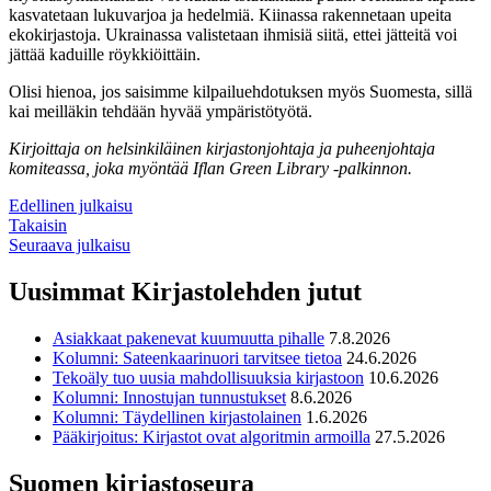
kasvatetaan lukuvarjoa ja hedelmiä. Kiinassa rakennetaan upeita
ekokirjastoja. Ukrainassa valistetaan ihmisiä siitä, ettei jätteitä voi
jättää kaduille röykkiöittäin.
Olisi hienoa, jos saisimme kilpailuehdotuksen myös Suomesta, sillä
kai meilläkin tehdään hyvää ympäristötyötä.
Kirjoittaja on helsinkiläinen kirjastonjohtaja ja puheenjohtaja
komiteassa, joka myöntää Iflan Green Library -palkinnon.
Edellinen julkaisu
Takaisin
Seuraava julkaisu
Uusimmat Kirjastolehden jutut
Asiakkaat pakenevat kuumuutta pihalle
7.8.2026
Kolumni: Sateenkaarinuori tarvitsee tietoa
24.6.2026
Tekoäly tuo uusia mahdollisuuksia kirjastoon
10.6.2026
Kolumni: Innostujan tunnustukset
8.6.2026
Kolumni: Täydellinen kirjastolainen
1.6.2026
Pääkirjoitus: Kirjastot ovat algoritmin armoilla
27.5.2026
Suomen kirjastoseura