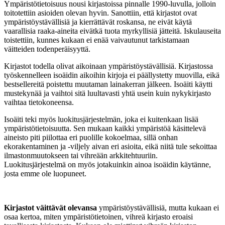
Ympäristötietoisuus nousi kirjastoissa pinnalle 1990-luvulla, jolloin
toitotettiin asioiden olevan hyvin. Sanottiin, että kirjastot ovat
ympäristöystävällisiä ja kierrättävät roskansa, ne eivät käytä
vaarallisia raaka-aineita eivätkä tuota myrkyllisiä jätteitä. Iskulauseita
toistettiin, kunnes kukaan ei enää vaivautunut tarkistamaan
väitteiden todenperäisyyttä.
Kirjastot todella olivat aikoinaan ympäristöystävällisiä. Kirjastossa
työskennelleen isoäidin aikoihin kirjoja ei päällystetty muovilla, eikä
bestsellereitä poistettu muutaman lainakerran jälkeen. Isoäiti käytti
mustekynää ja vaihtoi sitä luultavasti yhtä usein kuin nykykirjasto
vaihtaa tietokoneensa.
Isoäiti teki myös luokitusjärjestelmän, joka ei kuitenkaan lisää
ympäristötietoisuutta. Sen mukaan kaikki ympäristöä käsittelevä
aineisto piti piilottaa eri puolille kokoelmaa, sillä onhan
ekorakentaminen ja -viljely aivan eri asioita, eikä niitä tule sekoittaa
ilmastonmuutokseen tai vihreään arkkitehtuuriin.
Luokitusjärjestelmä on myös jotakuinkin ainoa isoäidin käytänne,
josta emme ole luopuneet.
Kirjastot väittävät olevansa
ympäristöystävällisiä, mutta kukaan ei
osaa kertoa, miten ympäristötietoinen, vihreä kirjasto eroaisi