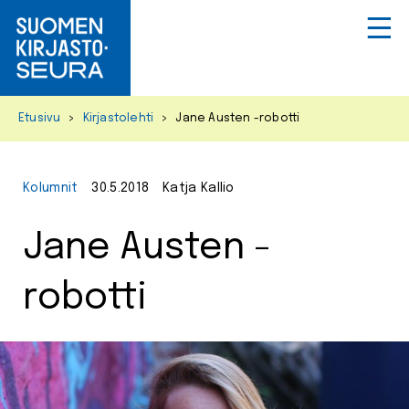
Primar
Menu
Skip
Etusivu
>
Kirjastolehti
>
Jane Austen -robotti
to
content
Kolumnit
30.5.2018
Katja Kallio
Jane Austen -
robotti