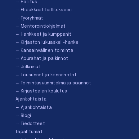
Hallitus
Ehdokkaat hallitukseen
Työryhmät
Mentorointi­ohjelmat
Hankkeet ja kumppanit
Kirjaston lukuaskel -hanke
Kansainvälinen toiminta
Apurahat ja palkinnot
Julkaisut
Lausunnot ja kannanotot
Toimintasuunnitelma ja säännöt
Kirjastoalan koulutus
Ajankohtaista
Ajankohtaista
Blogi
Tiedotteet
Tapahtumat