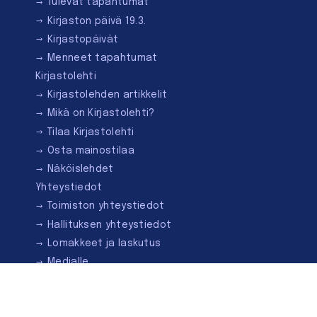
Tulevat tapahtumat
Kirjaston päivä 19.3.
Kirjastopäivät
Menneet tapahtumat
Kirjastolehti
Kirjastolehden artikkelit
Mikä on Kirjastolehti?
Tilaa Kirjastolehti
Osta mainostilaa
Näköislehdet
Yhteystiedot
Toimiston yhteystiedot
Hallituksen yhteystiedot
Lomakkeet ja laskutus
Medialle
Ota yhteyttä
Kirjastoseuran kauppa