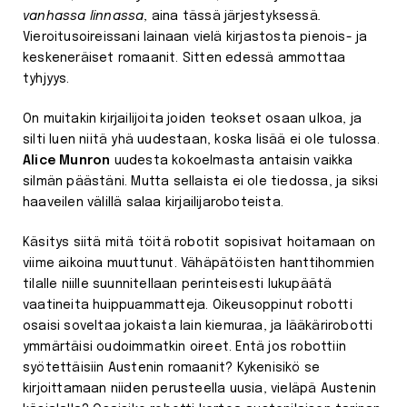
vanhassa linnassa
, aina tässä järjestyksessä
.
Vieroitusoireissani lainaan vielä kirjastosta pienois- ja
keskeneräiset romaanit. Sitten edessä ammottaa
tyhjyys.
On muitakin kirjailijoita joiden teokset osaan ulkoa, ja
silti luen niitä yhä uudestaan, koska lisää ei ole tulossa.
Alice Munron
uudesta kokoelmasta antaisin vaikka
silmän päästäni. Mutta sellaista ei ole tiedossa, ja siksi
haaveilen välillä salaa kirjailijaroboteista.
Käsitys siitä mitä töitä robotit sopisivat hoitamaan on
viime aikoina muuttunut. Vähäpätöisten hanttihommien
tilalle niille suunnitellaan perinteisesti lukupäätä
vaatineita huippuammatteja. Oikeusoppinut robotti
osaisi soveltaa jokaista lain kiemuraa, ja lääkärirobotti
ymmärtäisi oudoimmatkin oireet. Entä jos robottiin
syötettäisiin Austenin romaanit? Kykenisikö se
kirjoittamaan niiden perusteella uusia, vieläpä Austenin