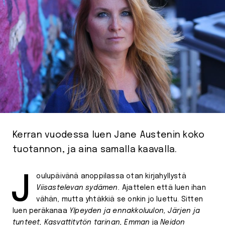
Kerran vuodessa luen Jane Austenin koko
tuotannon, ja aina samalla kaavalla.
Joulupäivänä anoppilassa otan kirjahyllystä
Viisastelevan sydämen.
Ajattelen että luen ihan
vähän, mutta yhtäkkiä se onkin jo luettu. Sitten
luen peräkanaa
Ylpeyden ja ennakkoluulon, Järjen ja
tunteet, Kasvattitytön tarinan, Emman
ja
Neidon