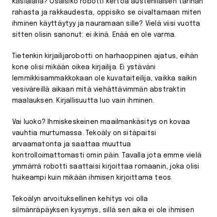
käsialalla? Osaisiko robotti kertoa austenilaisen tarinan
rahasta ja rakkaudesta, oppisiko se oivaltamaan miten
ihminen käyttäytyy ja nauramaan sille? Vielä viisi vuotta
sitten olisin sanonut: ei ikinä. Enää en ole varma.
Tietenkin kirjailijarobotti on harhaoppinen ajatus, eihän
kone olisi mikään oikea kirjailija. Ei ystäväni
lemmikkisammakkokaan ole kuvataiteilija, vaikka saikin
vesiväreillä aikaan mitä viehättävimmän abstraktin
maalauksen. Kirjallisuutta luo vain ihminen.
Vai luoko? Ihmiskeskeinen maailmankäsitys on kovaa
vauhtia murtumassa. Tekoäly on sitäpaitsi
arvaamatonta ja saattaa muuttua
kontrolloimattomasti omin päin. Tavalla jota emme vielä
ymmärrä robotti saattaisi kirjoittaa romaanin, joka olisi
huikeampi kuin mikään ihmisen kirjoittama teos.
Tekoälyn arvoituksellinen kehitys voi olla
silmänräpäyksen kysymys, sillä sen aika ei ole ihmisen