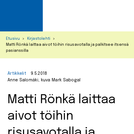
Primar
Menu
Skip
Etusivu
>
Kirjastolehti
>
to
Matti Rönkä laittaa aivot töihin risusavotalla ja palkitsee itsensä
content
pasianssilla
Artikkelit
9.5.2018
Anne Salomäki, kuva Mark Sabogal
Matti Rönkä laittaa
aivot töihin
risusavotalla ja