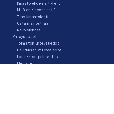
Kirjastolehden artikkelit
Mikä on Kirjastolehti?
Tilaa Kirjastolehti
Osta mainostilaa
Näköislehdet
Yhteystiedot
Toimiston yhteystiedot
Hallituksen yhteystiedot
Lomakkeet ja laskutus
Medialle
Ota yhteyttä
Kirjastoseuran kauppa