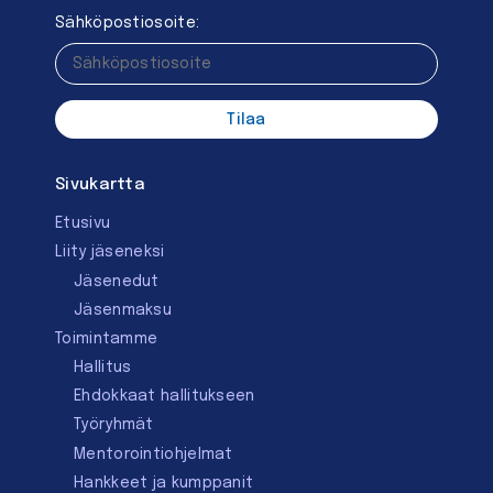
Sähköpostiosoite:
Sivukartta
Etusivu
Liity jäseneksi
Jäsenedut
Jäsenmaksu
Toimintamme
Hallitus
Ehdokkaat hallitukseen
Työryhmät
Mentorointi­ohjelmat
Hankkeet ja kumppanit