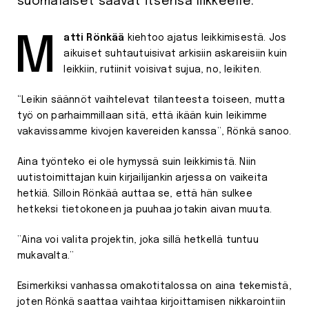
suomalaiset saavat itsensä liikkeelle.
Matti Rönkää
kiehtoo ajatus leikkimisestä. Jos
aikuiset suhtautuisivat arkisiin askareisiin kuin
leikkiin, rutiinit voisivat sujua, no, leikiten.
“Leikin säännöt vaihtelevat tilanteesta toiseen, mutta
työ on parhaimmillaan sitä, että ikään kuin leikimme
vakavissamme kivojen kavereiden kanssa”, Rönkä sanoo.
Aina työnteko ei ole hymyssä suin leikkimistä. Niin
uutistoimittajan kuin kirjailijankin arjessa on vaikeita
hetkiä. Silloin Rönkää auttaa se, että hän sulkee
hetkeksi tietokoneen ja puuhaa jotakin aivan muuta.
”Aina voi valita projektin, joka sillä hetkellä tuntuu
mukavalta.”
Esimerkiksi vanhassa omakotitalossa on aina tekemistä,
joten Rönkä saattaa vaihtaa kirjoittamisen nikkarointiin