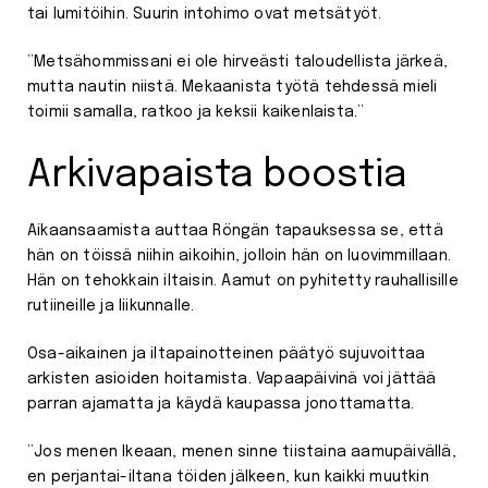
tai lumitöihin. Suurin intohimo ovat metsätyöt.
”Metsähommissani ei ole hirveästi taloudellista järkeä,
mutta nautin niistä. Mekaanista työtä tehdessä mieli
toimii samalla, ratkoo ja keksii kaikenlaista.”
Arkivapaista boostia
Aikaansaamista auttaa Röngän tapauksessa se, että
hän on töissä niihin aikoihin, jolloin hän on luovimmillaan.
Hän on tehokkain iltaisin. Aamut on pyhitetty rauhallisille
rutiineille ja liikunnalle.
Osa-aikainen ja iltapainotteinen päätyö sujuvoittaa
arkisten asioiden hoitamista. Vapaapäivinä voi jättää
parran ajamatta ja käydä kaupassa jonottamatta.
”Jos menen Ikeaan, menen sinne tiistaina aamupäivällä,
en perjantai-iltana töiden jälkeen, kun kaikki muutkin