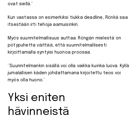
ovat siellä.”
Kun vastassa on esimerkiksi tiukka deadline, Rönkä saa
itsestään irti tehoja aamuisinkin.
Myös suunnitelmallisuus auttaa. Röngän mielestä on
pötypuhetta väittää, että suunnitelmallisesti
kirjoittamalla syntyisi huonoa proosaa.
”Suunnitelmankin sisällä voi olla vaikka kuinka luova. Kyllä
jumalallisen käden johdattamana kirjoitettu teos voi
myös olla huono.”
Yksi eniten
hävinneistä