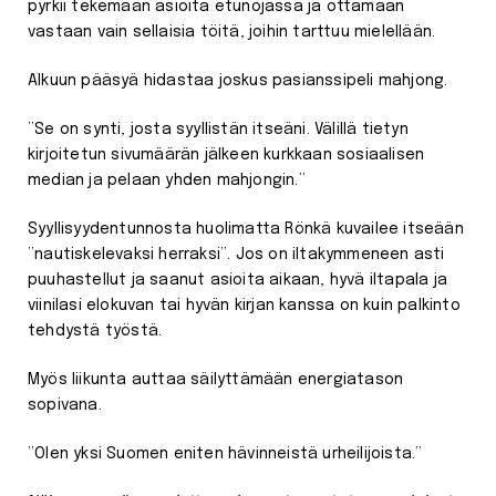
pyrkii tekemään asioita etunojassa ja ottamaan
vastaan vain sellaisia töitä, joihin tarttuu mielellään.
Alkuun pääsyä hidastaa joskus pasianssipeli mahjong.
”Se on synti, josta syyllistän itseäni. Välillä tietyn
kirjoitetun sivumäärän jälkeen kurkkaan sosiaalisen
median ja pelaan yhden mahjongin.”
Syyllisyydentunnosta huolimatta Rönkä kuvailee itseään
”nautiskelevaksi herraksi”. Jos on iltakymmeneen asti
puuhastellut ja saanut asioita aikaan, hyvä iltapala ja
viinilasi elokuvan tai hyvän kirjan kanssa on kuin palkinto
tehdystä työstä.
Myös liikunta auttaa säilyttämään energiatason
sopivana.
”Olen yksi Suomen eniten hävinneistä urheilijoista.”