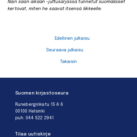
Näin saan aikaan -j
uttusarjassa tunnetut suomalaiset
kertovat, miten he saavat itsensä liikkeelle.
Edellinen julkaisu
Seuraava julkaisu
Takaisin
Suomen kirjastoseura
Runeberginkatu 15 A 6
00100 Helsinki
puh. 044 522 2941
Tilaa uutiskirje