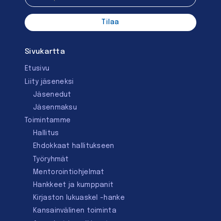
Sivukartta
Etusivu
Liity jäseneksi
Jäsenedut
Jäsenmaksu
Toimintamme
Hallitus
Ehdokkaat hallitukseen
Työryhmät
Mentorointi­ohjelmat
Hankkeet ja kumppanit
Kirjaston lukuaskel -hanke
Kansainvälinen toiminta