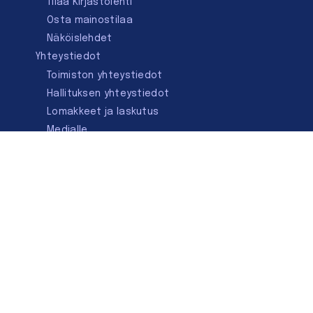
Tilaa Kirjastolehti
Osta mainostilaa
Näköislehdet
Yhteystiedot
Toimiston yhteystiedot
Hallituksen yhteystiedot
Lomakkeet ja laskutus
Medialle
Ota yhteyttä
Kirjastoseuran kauppa