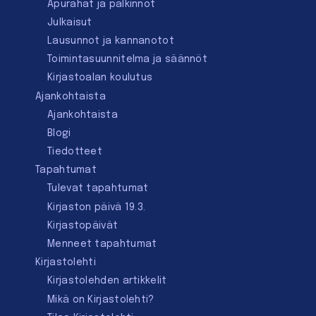
Apurahat ja palkinnot
Julkaisut
Lausunnot ja kannanotot
Toimintasuunnitelma ja säännöt
Kirjastoalan koulutus
Ajankohtaista
Ajankohtaista
Blogi
Tiedotteet
Tapahtumat
Tulevat tapahtumat
Kirjaston päivä 19.3.
Kirjastopäivät
Menneet tapahtumat
Kirjastolehti
Kirjastolehden artikkelit
Mikä on Kirjastolehti?