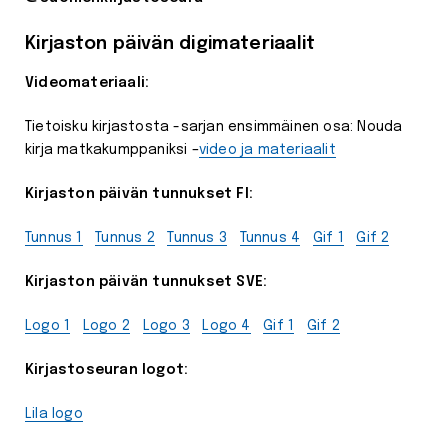
Kirjaston päivän digimateriaalit
Videomateriaali:
Tietoisku kirjastosta -sarjan ensimmäinen osa: Nouda
kirja matkakumppaniksi –
video ja materiaalit
Kirjaston päivän tunnukset FI:
Tunnus 1
Tunnus 2
Tunnus 3
Tunnus 4
Gif 1
Gif 2
Kirjaston päivän tunnukset SVE:
Logo 1
Logo 2
Logo 3
Logo 4
Gif 1
Gif 2
Kirjastoseuran logot:
Lila logo