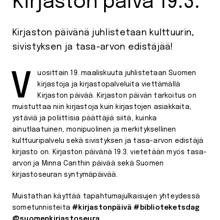
Kirjaston päivä 19.3.
Kirjaston päivänä juhlistetaan kulttuurin,
sivistyksen ja tasa-arvon edistäjää!
Vuosittain 19. maaliskuuta juhlistetaan Suomen
kirjastoja ja kirjastopalveluita viettämällä
Kirjaston päivää. Kirjaston päivän tarkoitus on
muistuttaa niin kirjastoja kuin kirjastojen asiakkaita,
ystäviä ja poliittisia päättäjiä siitä, kuinka
ainutlaatuinen, monipuolinen ja merkityksellinen
kulttuuripalvelu sekä sivistyksen ja tasa-arvon edistäjä
kirjasto on. Kirjaston päivänä 19.3. vietetään myös tasa-
arvon ja Minna Canthin päivää sekä Suomen
kirjastoseuran syntymäpäivää.
Muistathan käyttää tapahtumajulkaisujen yhteydessä
sometunnisteita
#kirjastonpäivä #biblioteketsdag
@suomenkirjastoseura