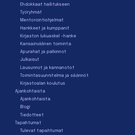
Ehdokkaat hallitukseen
Työryhmät
Mentorointi­ohjelmat
Hankkeet ja kumppanit
Kirjaston lukuaskel -hanke
Kansainvälinen toiminta
Apurahat ja palkinnot
Julkaisut
Lausunnot ja kannanotot
Toimintasuunnitelma ja säännöt
Kirjastoalan koulutus
Ajankohtaista
Ajankohtaista
Blogi
Tiedotteet
Tapahtumat
Tulevat tapahtumat