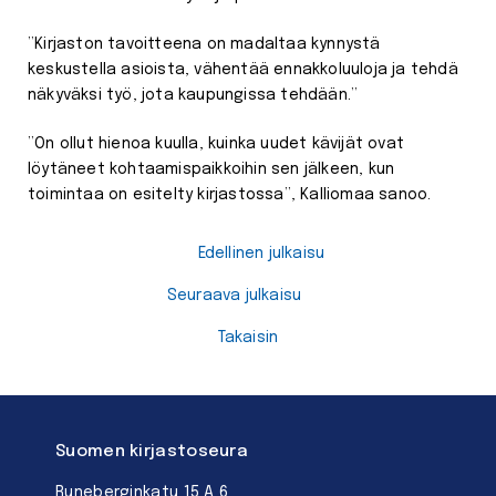
”Kirjaston tavoitteena on madaltaa kynnystä
keskustella asioista, vähentää ennakkoluuloja ja tehdä
näkyväksi työ, jota kaupungissa tehdään.”
”On ollut hienoa kuulla, kuinka uudet kävijät ovat
löytäneet kohtaamispaikkoihin sen jälkeen, kun
toimintaa on esitelty kirjastossa”, Kalliomaa sanoo.
Edellinen julkaisu
Seuraava julkaisu
Takaisin
Suomen kirjastoseura
Runeberginkatu 15 A 6