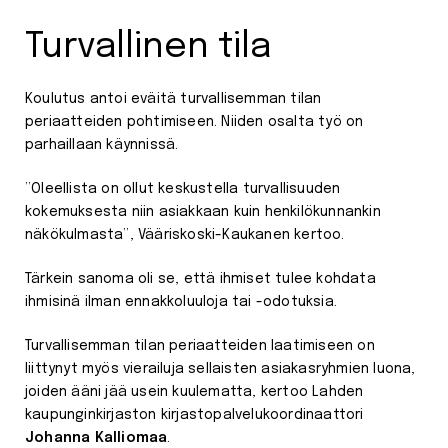
Turvallinen tila
Koulutus antoi eväitä turvallisemman tilan
periaatteiden pohtimiseen. Niiden osalta työ on
parhaillaan käynnissä.
”Oleellista on ollut keskustella turvallisuuden
kokemuksesta niin asiakkaan kuin henkilökunnankin
näkökulmasta”, Vääriskoski-Kaukanen kertoo.
Tärkein sanoma oli se, että ihmiset tulee kohdata
ihmisinä ilman ennakkoluuloja tai -odotuksia.
Turvallisemman tilan periaatteiden laatimiseen on
liittynyt myös vierailuja sellaisten asiakasryhmien luona,
joiden ääni jää usein kuulematta, kertoo Lahden
kaupunginkirjaston kirjastopalvelukoordinaattori
Johanna Kalliomaa
.