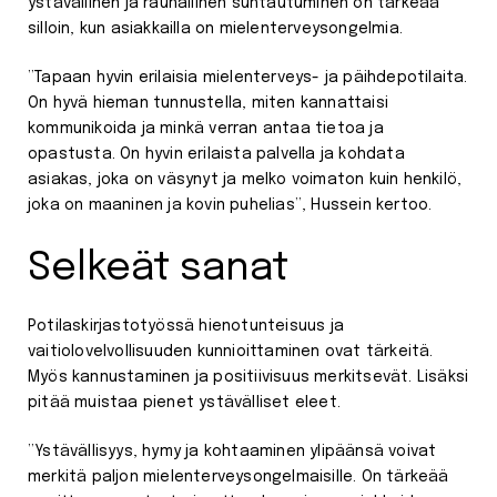
ystävällinen ja rauhallinen suhtautuminen on tärkeää
silloin, kun asiakkailla on mielenterveysongelmia.
”Tapaan hyvin erilaisia mielenterveys- ja päihdepotilaita.
On hyvä hieman tunnustella, miten kannattaisi
kommunikoida ja minkä verran antaa tietoa ja
opastusta. On hyvin erilaista palvella ja kohdata
asiakas, joka on väsynyt ja melko voimaton kuin henkilö,
joka on maaninen ja kovin puhelias”, Hussein kertoo.
Selkeät sanat
Potilaskirjastotyössä hienotunteisuus ja
vaitiolovelvollisuuden kunnioittaminen ovat tärkeitä.
Myös kannustaminen ja positiivisuus merkitsevät. Lisäksi
pitää muistaa pienet ystävälliset eleet.
”Ystävällisyys, hymy ja kohtaaminen ylipäänsä voivat
merkitä paljon mielenterveysongelmaisille. On tärkeää