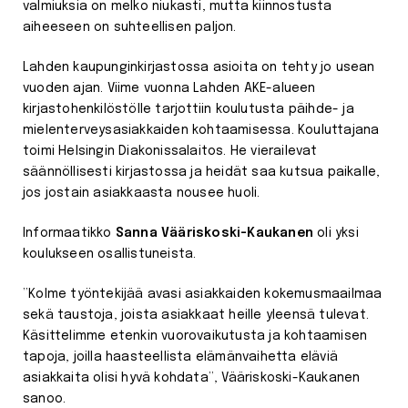
valmiuksia on melko niukasti, mutta kiinnostusta
aiheeseen on suhteellisen paljon.
Lahden kaupunginkirjastossa asioita on tehty jo usean
vuoden ajan. Viime vuonna Lahden AKE-alueen
kirjastohenkilöstölle tarjottiin koulutusta päihde- ja
mielenterveysasiakkaiden kohtaamisessa. Kouluttajana
toimi Helsingin Diakonissalaitos. He vierailevat
säännöllisesti kirjastossa ja heidät saa kutsua paikalle,
jos jostain asiakkaasta nousee huoli.
Informaatikko
Sanna Vääriskoski-Kaukanen
oli yksi
koulukseen osallistuneista.
”Kolme työntekijää avasi asiakkaiden kokemusmaailmaa
sekä taustoja, joista asiakkaat heille yleensä tulevat.
Käsittelimme etenkin vuorovaikutusta ja kohtaamisen
tapoja, joilla haasteellista elämänvaihetta eläviä
asiakkaita olisi hyvä kohdata”, Vääriskoski-Kaukanen
sanoo.