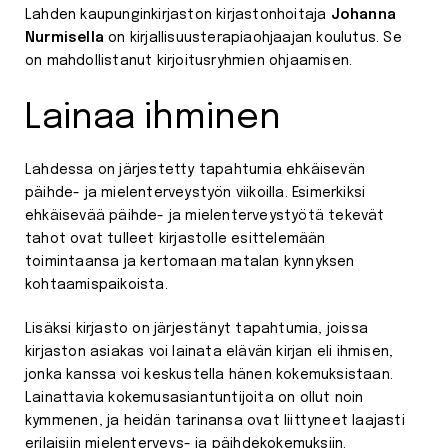
Lahden kaupunginkirjaston kirjastonhoitaja
Johanna
Nurmisella
on kirjallisuusterapiaohjaajan koulutus. Se
on mahdollistanut kirjoitusryhmien ohjaamisen.
Lainaa ihminen
Lahdessa on järjestetty tapahtumia ehkäisevän
päihde- ja mielenterveystyön viikoilla. Esimerkiksi
ehkäisevää päihde- ja mielenterveystyötä tekevät
tahot ovat tulleet kirjastolle esittelemään
toimintaansa ja kertomaan matalan kynnyksen
kohtaamispaikoista.
Lisäksi kirjasto on järjestänyt tapahtumia, joissa
kirjaston asiakas voi lainata elävän kirjan eli ihmisen,
jonka kanssa voi keskustella hänen kokemuksistaan.
Lainattavia kokemusasiantuntijoita on ollut noin
kymmenen, ja heidän tarinansa ovat liittyneet laajasti
erilaisiin mielenterveys- ja päihdekokemuksiin.