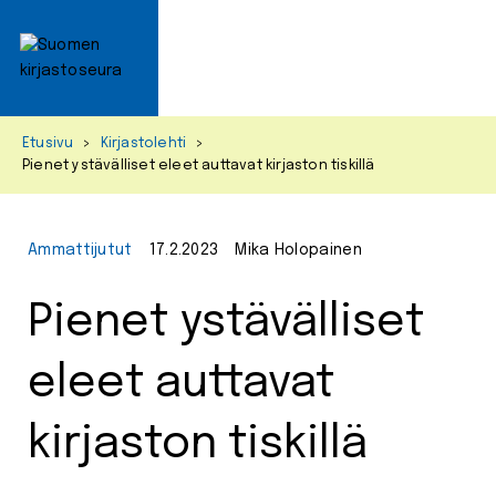
Primar
Menu
Skip
Etusivu
>
Kirjastolehti
>
to
Pienet ystävälliset eleet auttavat kirjaston tiskillä
content
Ammattijutut
17.2.2023
Mika Holopainen
Pienet ystävälliset
eleet auttavat
kirjaston tiskillä