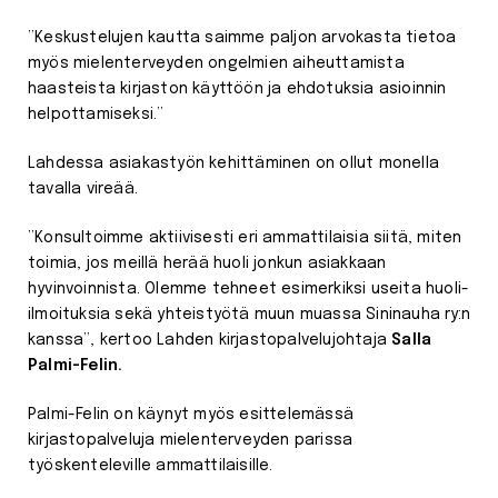
”Keskustelujen kautta saimme paljon arvokasta tietoa
myös mielenterveyden ongelmien aiheuttamista
haasteista kirjaston käyttöön ja ehdotuksia asioinnin
helpottamiseksi.”
Lahdessa asiakastyön kehittäminen on ollut monella
tavalla vireää.
”Konsultoimme aktiivisesti eri ammattilaisia siitä, miten
toimia, jos meillä herää huoli jonkun asiakkaan
hyvinvoinnista. Olemme tehneet esimerkiksi useita huoli-
ilmoituksia sekä yhteistyötä muun muassa Sininauha ry:n
kanssa”, kertoo Lahden kirjastopalvelujohtaja
Salla
Palmi-Felin.
Palmi-Felin on käynyt myös esittelemässä
kirjastopalveluja mielenterveyden parissa
työskenteleville ammattilaisille.