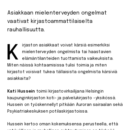
Asiakkaan mielenterveyden ongelmat
vaativat kirjastoammattilaiselta
rauhallisuutta.
Kirjaston asiakkaat voivat kärsiä esimerkiksi
mielenterveyden ongelmista tai haastavien
elämäntilanteiden tuottamista vaikeuksista.
Miten näissä kohtaamisissa tulisi toimia ja miten
kirjastot voisivat tukea tällaisista ongelmista kärsiviä
asiakkaita?
Kati Hussein
toimii kirjastovirkailijana Helsingin
kaupunginkirjaston koti- ja palvelukirjasto -yksikössä.
Hussein on työskennellyt pitkään Auroran sairaalan sekä
Psykiatriakeskuksen potilaskirjastoissa.
Hussein kertoo oman kokemuksensa perusteella, että