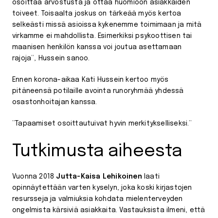
osoittaa arvostusta ja ottaa huomioon asiakkaiden
toiveet. Toisaalta joskus on tärkeää myös kertoa
selkeästi missä asioissa kykenemme toimimaan ja mitä
virkamme ei mahdollista. Esimerkiksi psykoottisen tai
maanisen henkilön kanssa voi joutua asettamaan
rajoja”, Hussein sanoo.
Ennen korona-aikaa Kati Hussein kertoo myös
pitäneensä potilaille avointa runoryhmää yhdessä
osastonhoitajan kanssa.
”Tapaamiset osoittautuivat hyvin merkitykselliseksi.”
Tutkimusta aiheesta
Vuonna 2018
Jutta-Kaisa Lehikoinen
laati
opinnäytettään varten kyselyn, joka koski kirjastojen
resursseja ja valmiuksia kohdata mielenterveyden
ongelmista kärsiviä asiakkaita. Vastauksista ilmeni, että