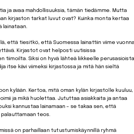
ntia ja avaa mahdollisuuksia, tämän tiedämme. Mutta
an kirjaston tarkat luvut ovat? Kuinka monta kertaa
ä lainataan.
ä, että tiesitkö, että Suomessa lainattiin viime vuonn
yttävä. Kirjastot ovat helposti uutisissa
tiimoilta. Siksi on hyvä lähteä liikkeelle perusasioista
ija itse kävi viimeksi kirjastossa ja mitä hän sieltä
oon kylään. Kertoa, mitä oman kylän kirjastolle kuuluu,
oimii ja mikä huolettaa. Jututtaa asiakkaita ja antaa
puksi kannustaa lainamaan – se takaa sen, että
an palauttamaan teos.
, missä on parhaillaan tutustumiskäynnillä ryhmä