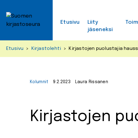
Skip
to
content
Etusivu
Liity
Toi
jäseneksi
Etusivu
>
Kirjastolehti
>
Kirjastojen puolustajia haus
Kolumnit
9.2.2023
Laura Rissanen
Kirjastojen pu