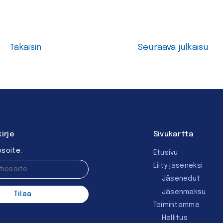
Takaisin
Seuraava julkaisu
kirje
Sivukartta
soite:
Etusivu
Liity jäseneksi
Jäsenedut
Jäsenmaksu
Toimintamme
Hallitus