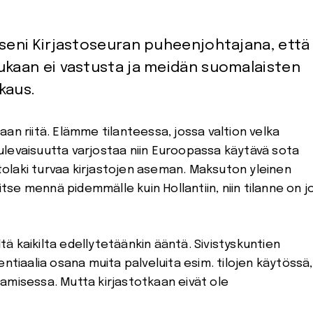
tseni Kirjastoseuran puheenjohtajana, että
Kukaan ei vastusta ja meidän suomalaisten
kaus.
tulevaisuutta varjostaa niin Euroopassa käytävä sota
stolaki turvaa kirjastojen aseman. Maksuton yleinen
itse mennä pidemmälle kuin Hollantiin, niin tilanne on j
 kaikilta edellytetäänkin ääntä. Sivistyskuntien
ntiaalia osana muita palveluita esim. tilojen käytössä,
amisessa. Mutta kirjastotkaan eivät ole