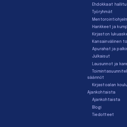
Ehdokkaat hallit
Työryhmät
Mentorointi­ohjel
Hankkeet ja kum
Kirjaston lukuask
Kansainvälinen t
Apurahat ja palk
Julkaisut
Lausunnot ja ka
Toimintasuunnite
säännöt
Kirjastoalan koul
Ajankohtaista
Ajankohtaista
Blogi
Tiedotteet