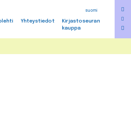
F
suomi
Bl
olehti
Yhteystiedot
Kirjastoseuran
kauppa
In