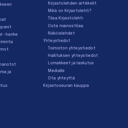
Kirjastolehden artikkelit
ukseen
Mikä on Kirjastolehti?
Tilaa Kirjastolehti
mat
Osta mainostilaa
ppanit
Näköislehdet
el -hanke
Yhteystiedot
oiminta
Toimiston yhteystiedot
innot
Hallituksen yhteystiedot
Lomakkeet ja laskutus
nnanotot
Medialle
lma ja
Ota yhteyttä
utus
Kirjastoseuran kauppa