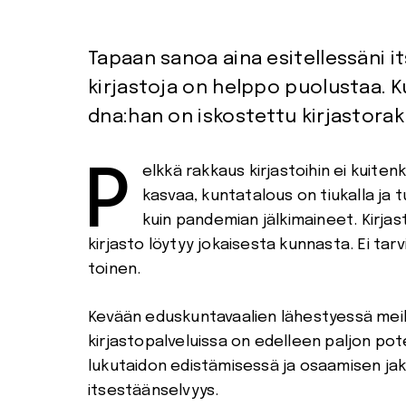
Tapaan sanoa aina esitellessäni i
kirjastoja on helppo puolustaa. 
dna:han on iskostettu kirjastorak
Pelkkä rakkaus kirjastoihin ei kuitenkaan riitä. Elämme tilanteessa, jossa valtion velka
kasvaa, kuntatalous on tiukalla ja 
kuin pandemian jälkimaineet. Kirja
kirjasto löytyy jokaisesta kunnasta. Ei tarv
toinen.
Kevään eduskuntavaalien lähestyessä meiltä
kirjastopalveluissa on edelleen paljon pote
lukutaidon edistämisessä ja osaamisen jak
itsestäänselvyys.