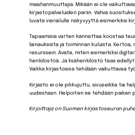
maahanmuuttajia. Mikään ei ole vaikuttava
kirjastopalveluiden pariin. Vahva suosituksen
luvata vierailulle näkyvyyttä esimerkiksi k
Tapaamisia varten kannattaa koostaa taust
lainauksista ja toiminnan kuluista. Kertoa,
resurssein. Avata, miten esimerkiksi digita
henkilöstöä. Ja lisähenkilöstö taas edellyt
Vaikka kirjastoissa tehdään vaikuttavaa työt
Kirjasto ei ole pikkujuttu, sivuseikka tai h
uudestaan. Helpoiten se tehdään paikan pä
Kirjoittaja on Suomen kirjastoseuran puh