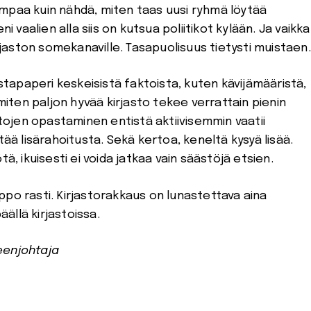
mpaa kuin nähdä, miten taas uusi ryhmä löytää
i vaalien alla siis on kutsua poliitikot kylään. Ja vaikka
irjaston somekanaville. Tasapuolisuus tietysti muistaen.
apaperi keskeisistä faktoista, kuten kävijämääristä,
 miten paljon hyvää kirjasto tekee verrattain pienin
itojen opastaminen entistä aktiivisemmin vaatii
tää lisärahoitusta. Sekä kertoa, keneltä kysyä lisää.
ä, ikuisesti ei voida jatkaa vain säästöjä etsien.
elppo rasti. Kirjastorakkaus on lunastettava aina
ällä kirjastoissa.
eenjohtaja