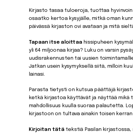
Kirjasto tasaa tuloeroja, tuottaa hyvinvoi
osaatko kertoa kysyjälle, mitkä oman kunn
päivässä kirjaston ovi avataan ja mitä sielt
Tapaan itse aloittaa
hissipuheen kysymäll
yli 64 miljoonaa kirjaa? Luku on varsin pysä
uudisrakennusten tai uusien toimintamallien 
Jatkan usein kysymyksellä siitä, milloin kuul
lainasi.
Parasta tietysti on kutsua päättäjä kirjast
ketkä kirjastoa käyttävät ja näyttää mikä t
mahdollisuus kuulla suoraa palautetta. Lo
kirjastoon on tultava ainakin toisen kerr
Kirjoitan tätä
tekstiä Pasilan kirjastossa