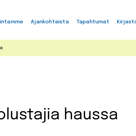
mintamme
Ajankohtaista
Tapahtumat
Kirjast
sa
olustajia haussa