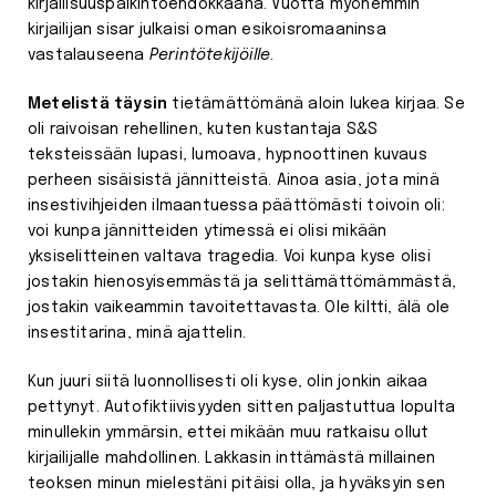
kirjallisuuspalkintoehdokkaana. Vuotta myöhemmin
kirjailijan sisar julkaisi oman esikoisromaaninsa
vastalauseena
Perintötekijöille
.
Metelistä täysin
tietämättömänä aloin lukea kirjaa. Se
oli raivoisan rehellinen, kuten kustantaja S&S
teksteissään lupasi, lumoava, hypnoottinen kuvaus
perheen sisäisistä jännitteistä. Ainoa asia, jota minä
insestivihjeiden ilmaantuessa päättömästi toivoin oli:
voi kunpa jännitteiden ytimessä ei olisi mikään
yksiselitteinen valtava tragedia. Voi kunpa kyse olisi
jostakin hienosyisemmästä ja selittämättömämmästä,
jostakin vaikeammin tavoitettavasta. Ole kiltti, älä ole
insestitarina, minä ajattelin.
Kun juuri siitä luonnollisesti oli kyse, olin jonkin aikaa
pettynyt. Autofiktiivisyyden sitten paljastuttua lopulta
minullekin ymmärsin, ettei mikään muu ratkaisu ollut
kirjailijalle mahdollinen. Lakkasin inttämästä millainen
teoksen minun mielestäni pitäisi olla, ja hyväksyin sen