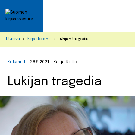
Primar
Menu
Skip
Etusivu
>
Kirjastolehti
>
Lukijan tragedia
to
content
Kolumnit
28.9.2021
Katja Kallio
Lukijan tragedia