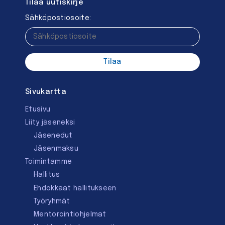
Tilaa uutiskirje
Sähköpostiosoite:
Sivukartta
Etusivu
Liity jäseneksi
Jäsenedut
Jäsenmaksu
Toimintamme
Hallitus
Ehdokkaat hallitukseen
Työryhmät
Mentorointi­ohjelmat