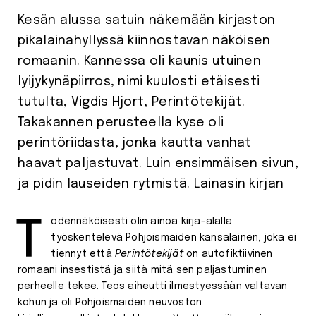
Kesän alussa satuin näkemään kirjaston
pikalainahyllyssä kiinnostavan näköisen
romaanin. Kannessa oli kaunis utuinen
lyijykynäpiirros, nimi kuulosti etäisesti
tutulta, Vigdis Hjort, Perintötekijät.
Takakannen perusteella kyse oli
perintöriidasta, jonka kautta vanhat
haavat paljastuvat. Luin ensimmäisen sivun,
ja pidin lauseiden rytmistä. Lainasin kirjan
Todennäköisesti olin ainoa kirja-alalla
työskentelevä Pohjoismaiden kansalainen, joka ei
tiennyt että
Perintötekijät
on autofiktiivinen
romaani insestistä ja siitä mitä sen paljastuminen
perheelle tekee. Teos aiheutti ilmestyessään valtavan
kohun ja oli Pohjoismaiden neuvoston