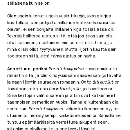
sellaisena kuin se on.
Olen usein lukenut kirjallisuuskritiikkejä, joissa kirjaa
käsitellään sen pohjalta millainen kriitikko haluaisi sen
olevan, ei sen pohjalta millainen kirja tosiasiassa on.
Tekstiä hallitsee ajatus siitä, että jos teos vain olisi
ollut sellainen ja sellainen, niin se olisi ollut hieno, ja
minä olisin ollut tyytyväinen. Mutta Hjortin kautta sain
todisteen siitä, että tämä ajatus on harha.
Annettuani periksi
Perintötekijöiden
tosiolemukselle
rakastin sitä
,
ja olin kiihdyksissäni saadessani ystävältä
lainaan Hjortin seuraavan romaanin.
Onko äiti kuollut
on
tavallaan jatko-osa
Perintötekijöille
, ja tavallaan ei.
Siinä kertojan välit sisareen ja äitiin ovat katkenneet
taannoisen perheriidan vuoksi. Tarina ei kuitenkaan ole
sama kuin
Perintötekijöissä
: välien katkeamisen syy on
utuisempi, monisyisempi, vaikeaselkoisempi. Samalla se
tuntuu epämääräiseltä verrattuna alkuperäiseen,
jotenkin puolivillaiselta ja epätyydyttävältä.