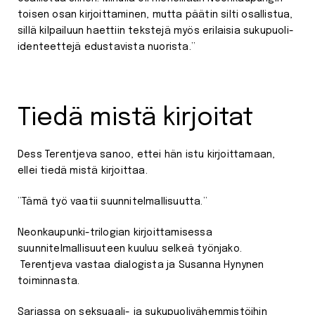
toisen osan kirjoittaminen, mutta päätin silti osallistua,
sillä kilpailuun haettiin tekstejä myös erilaisia sukupuoli-
identeettejä edustavista nuorista.”
Tiedä mistä kirjoitat
Dess Terentjeva sanoo, ettei hän istu kirjoittamaan,
ellei tiedä mistä kirjoittaa.
”Tämä työ vaatii suunnitelmallisuutta.”
Neonkaupunki-trilogian kirjoittamisessa
suunnitelmallisuuteen kuuluu selkeä työnjako.
Terentjeva vastaa dialogista ja Susanna Hynynen
toiminnasta.
Sarjassa on seksuaali- ja sukupuolivähemmistöihin