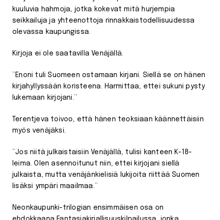
kuuluvia hahmoja, jotka kokevat mitä hurjempia
seikkailuja ja yhteenottoja rinnakkaistodellisuudessa
olevassa kaupungissa.
Kirjoja ei ole saatavilla Venäjällä.
”Enoni tuli Suomeen ostamaan kirjani. Siellä se on hänen
kirjahyllyssään koristeena. Harmittaa, ettei sukuni pysty
lukemaan kirjojani.”
Terentjeva toivoo, että hänen teoksiaan käännettäisiin
myös venäjäksi.
”Jos niitä julkaistaisiin Venäjällä, tulisi kanteen K-18-
leima. Olen asennoitunut niin, ettei kirjojani siellä
julkaista, mutta venäjänkielisiä lukijoita riittää Suomen
lisäksi ympäri maailmaa.”
Neonkaupunki-trilogian ensimmäisen osa on
ehdokkaana Fantasiakirjallisuuskilpailussa, jonka