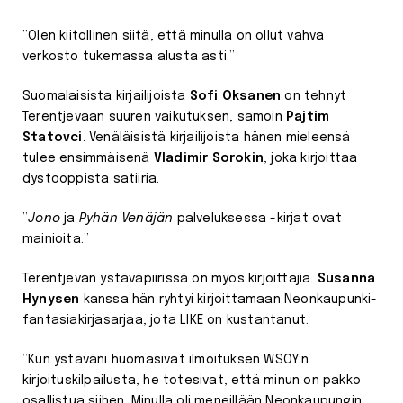
”Olen kiitollinen siitä, että minulla on ollut vahva
verkosto tukemassa alusta asti.”
Suomalaisista kirjailijoista
Sofi Oksanen
on tehnyt
Terentjevaan suuren vaikutuksen, samoin
Pajtim
Statovci
. Venäläisistä kirjailijoista hänen mieleensä
tulee ensimmäisenä
Vladimir Sorokin
, joka kirjoittaa
dystooppista satiiria.
”
Jono
ja
Pyhän Venäjän
palveluksessa -kirjat ovat
mainioita.”
Terentjevan ystäväpiirissä on myös kirjoittajia.
Susanna
Hynysen
kanssa hän ryhtyi kirjoittamaan Neonkaupunki-
fantasiakirjasarjaa, jota LIKE on kustantanut.
”Kun ystäväni huomasivat ilmoituksen WSOY:n
kirjoituskilpailusta, he totesivat, että minun on pakko
osallistua siihen. Minulla oli meneillään Neonkaupungin