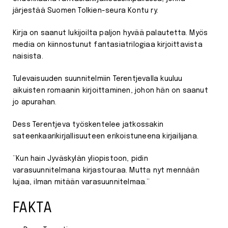
järjestää Suomen Tolkien-seura Kontu ry.
Kirja on saanut lukijoilta paljon hyvää palautetta. Myös
media on kiinnostunut fantasiatrilogiaa kirjoittavista
naisista.
Tulevaisuuden suunnitelmiin Terentjevalla kuuluu
aikuisten romaanin kirjoittaminen, johon hän on saanut
jo apurahan.
Dess Terentjeva työskentelee jatkossakin
sateenkaarikirjallisuuteen erikoistuneena kirjailijana.
”Kun hain Jyväskylän yliopistoon, pidin
varasuunnitelmana kirjastouraa. Mutta nyt mennään
lujaa, ilman mitään varasuunnitelmaa.”
FAKTA