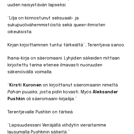
uuden naisystävän lapseksi.
”Lilja on kiinnostunut seksuaali- ja
sukupuolivähemmistöistä sekä queer-ihmisten
oikeuksista.
Kirjan kirjoittaminen tuntui tärkeältä”, Terentjeva sanoo.
Ihana-kirja on säeromaani. Lyhyiden säkeiden mittaan
kirjoitettu tarina etenee ilmavasti nuoruuden
säkenöivällä voimalla.
”
Kirsti Kuronen
on kirjoittanut säeromaanin nimeltä
Pahan puuska
, josta pidin kovasti. Myös
Aleksander
Pushkin
oli säeromaani-kirjailija.”
Terentjevalle Pushkin on tärkeä.
”Lapsuudessani Venäjällä viihdytin vieraitamme
lausumalla Pushkinin säkeitä.”