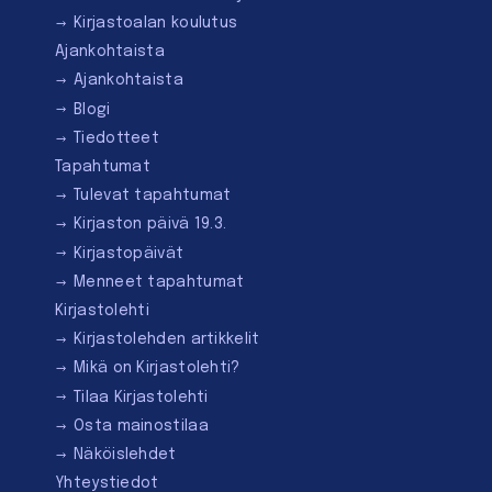
Kirjastoalan koulutus
Ajankohtaista
Ajankohtaista
Blogi
Tiedotteet
Tapahtumat
Tulevat tapahtumat
Kirjaston päivä 19.3.
Kirjastopäivät
Menneet tapahtumat
Kirjastolehti
Kirjastolehden artikkelit
Mikä on Kirjastolehti?
Tilaa Kirjastolehti
Osta mainostilaa
Näköislehdet
Yhteystiedot