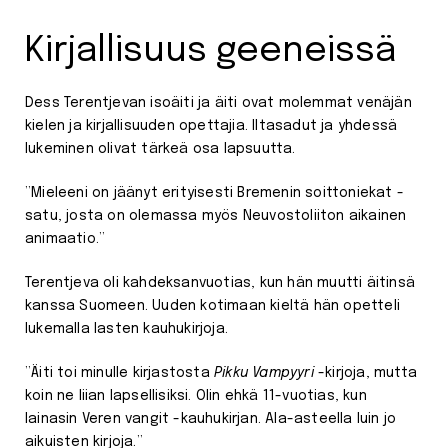
Kirjallisuus geeneissä
Dess Terentjevan isoäiti ja äiti ovat molemmat venäjän
kielen ja kirjallisuuden opettajia. Iltasadut ja yhdessä
lukeminen olivat tärkeä osa lapsuutta.
”Mieleeni on jäänyt erityisesti Bremenin soittoniekat -
satu, josta on olemassa myös Neuvostoliiton aikainen
animaatio.”
Terentjeva oli kahdeksanvuotias, kun hän muutti äitinsä
kanssa Suomeen. Uuden kotimaan kieltä hän opetteli
lukemalla lasten kauhukirjoja.
”Äiti toi minulle kirjastosta
Pikku Vampyyri
-kirjoja, mutta
koin ne liian lapsellisiksi. Olin ehkä 11-vuotias, kun
lainasin Veren vangit -kauhukirjan. Ala-asteella luin jo
aikuisten kirjoja.”