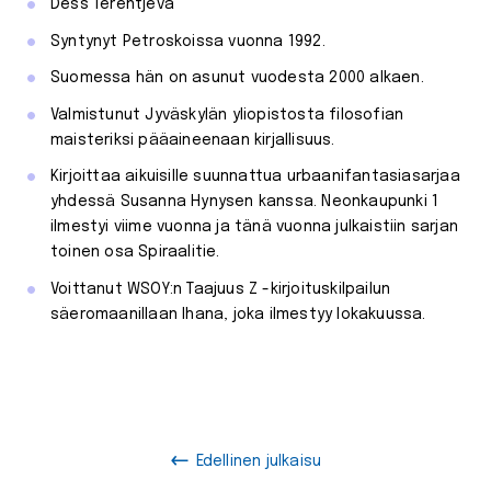
Dess Terentjeva
Syntynyt Petroskoissa vuonna 1992.
Suomessa hän on asunut vuodesta 2000 alkaen.
Valmistunut Jyväskylän yliopistosta filosofian
maisteriksi pääaineenaan kirjallisuus.
Kirjoittaa aikuisille suunnattua urbaanifantasiasarjaa
yhdessä Susanna Hynysen kanssa. Neonkaupunki 1
ilmestyi viime vuonna ja tänä vuonna julkaistiin sarjan
toinen osa Spiraalitie.
Voittanut WSOY:n Taajuus Z -kirjoituskilpailun
säeromaanillaan Ihana, joka ilmestyy lokakuussa.
Edellinen julkaisu