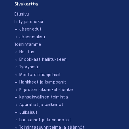
Sivukartta
Etusivu
Liity jäseneksi
Jäsenedut
Jäsenmaksu
Toimintamme
Hallitus
Ehdokkaat hallitukseen
Työryhmät
Mentorointi­ohjelmat
Hankkeet ja kumppanit
Kirjaston lukuaskel -hanke
Kansainvälinen toiminta
Apurahat ja palkinnot
Julkaisut
Lausunnot ja kannanotot
Toimintasuunnitelma ja säännöt