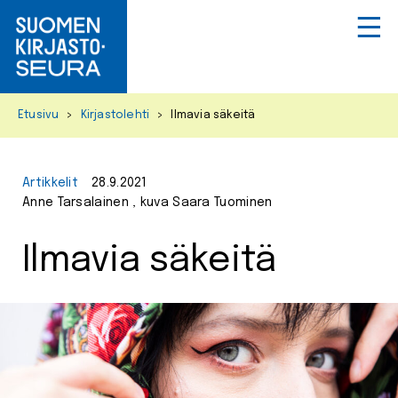
Primar
Menu
Skip
Etusivu
>
Kirjastolehti
>
Ilmavia säkeitä
to
content
Artikkelit
28.9.2021
Anne Tarsalainen , kuva Saara Tuominen
Ilmavia säkeitä