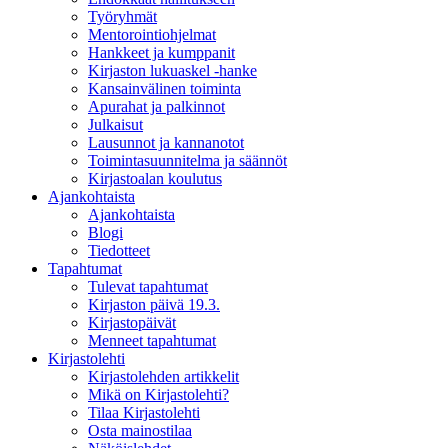
Työryhmät
Mentorointi­ohjelmat
Hankkeet ja kumppanit
Kirjaston lukuaskel -hanke
Kansainvälinen toiminta
Apurahat ja palkinnot
Julkaisut
Lausunnot ja kannanotot
Toimintasuunnitelma ja säännöt
Kirjastoalan koulutus
Ajankohtaista
Ajankohtaista
Blogi
Tiedotteet
Tapahtumat
Tulevat tapahtumat
Kirjaston päivä 19.3.
Kirjastopäivät
Menneet tapahtumat
Kirjastolehti
Kirjastolehden artikkelit
Mikä on Kirjastolehti?
Tilaa Kirjastolehti
Osta mainostilaa