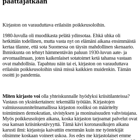
päättäjätkään
Kirjaston on varauduttava erilaisiin poikkeusoloihin.
1980-luvulla oli muodikasta pelätä ydinsotaa. Ehkä uhka oli
hetkittäin todellinen, mutta vasta nyt on elämäni aikana ensimmäistä
kertaa tilanne, että sota Suomessa on täysin mahdollinen skenaario.
Ihmiskunta on tehnyt hämmentävän paluun 1930-luvun aate- ja
arvomaailmaan, joten kaikenlaiset sotatoimet ketä tahansa vastaan
ovat mahdollisia. Tapahtuu näin tai ei, kirjaston on varauduttava
erilaisiin poikkeusoloihin siinä missä kaikkien muidenkin. Tämän
osoitti jo pandemia.
Miten kirjasto voi
olla yhteiskunnalle hyödyksi kriisitilanteissa?
Vastaus on yksinkertainen: tekemällä työtään. Kirjastojen
valmiussuunnitelmamallissa kirjaston rooliksi on määritelty
toimiminen demokratian, sivistyksen ja moninaisuuden vahvistajana.
Myös poikkeusolojen aikana, koska kirjaston tarjoamat palvelut ovat
osa kansan kriisinkestävyyttä. Tämä kävi koronasulkujen aikana
karusti ilmi: kirjastoja kaivattiin enemmän kuin me työntekijät
olisimme koskaan voineet uskoa. Jos edes me kirjastolaiset emme