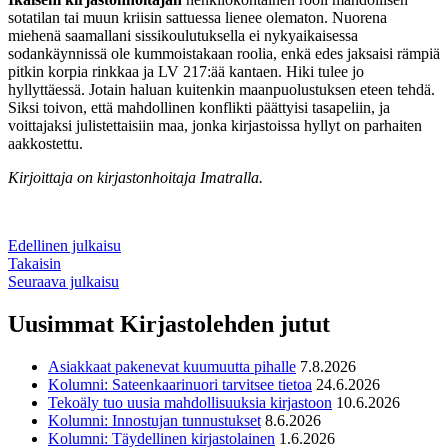
sotatilan tai muun kriisin sattuessa lienee olematon. Nuorena
miehenä saamallani sissikoulutuksella ei nykyaikaisessa
sodankäynnissä ole kummoistakaan roolia, enkä edes jaksaisi rämpiä
pitkin korpia rinkkaa ja LV 217:ää kantaen. Hiki tulee jo
hyllyttäessä. Jotain haluan kuitenkin maanpuolustuksen eteen tehdä.
Siksi toivon, että mahdollinen konflikti päättyisi tasapeliin, ja
voittajaksi julistettaisiin maa, jonka kirjastoissa hyllyt on parhaiten
aakkostettu.
Kirjoittaja on kirjastonhoitaja Imatralla.
Edellinen julkaisu
Takaisin
Seuraava julkaisu
Uusimmat Kirjastolehden jutut
Asiakkaat pakenevat kuumuutta pihalle
7.8.2026
Kolumni: Sateenkaarinuori tarvitsee tietoa
24.6.2026
Tekoäly tuo uusia mahdollisuuksia kirjastoon
10.6.2026
Kolumni: Innostujan tunnustukset
8.6.2026
Kolumni: Täydellinen kirjastolainen
1.6.2026