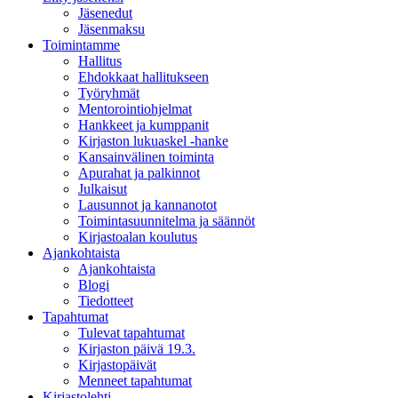
Jäsenedut
Jäsenmaksu
Toimintamme
Hallitus
Ehdokkaat hallitukseen
Työryhmät
Mentorointi­ohjelmat
Hankkeet ja kumppanit
Kirjaston lukuaskel -hanke
Kansainvälinen toiminta
Apurahat ja palkinnot
Julkaisut
Lausunnot ja kannanotot
Toimintasuunnitelma ja säännöt
Kirjastoalan koulutus
Ajankohtaista
Ajankohtaista
Blogi
Tiedotteet
Tapahtumat
Tulevat tapahtumat
Kirjaston päivä 19.3.
Kirjastopäivät
Menneet tapahtumat
Kirjastolehti