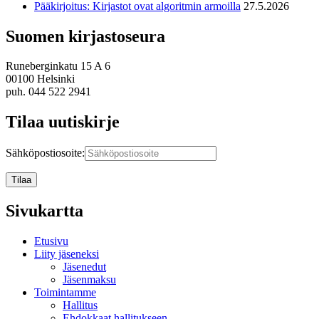
Pääkirjoitus: Kirjastot ovat algoritmin armoilla
27.5.2026
Suomen kirjastoseura
Runeberginkatu 15 A 6
00100 Helsinki
puh. 044 522 2941
Tilaa uutiskirje
Sähköpostiosoite:
Sivukartta
Etusivu
Liity jäseneksi
Jäsenedut
Jäsenmaksu
Toimintamme
Hallitus
Ehdokkaat hallitukseen