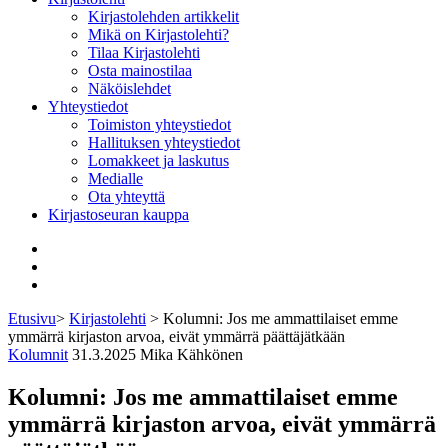
Kirjastolehden artikkelit
Mikä on Kirjastolehti?
Tilaa Kirjastolehti
Osta mainostilaa
Näköislehdet
Yhteystiedot
Toimiston yhteystiedot
Hallituksen yhteystiedot
Lomakkeet ja laskutus
Medialle
Ota yhteyttä
Kirjastoseuran kauppa
Facebook
Bluesky
Instagram
Etusivu
>
Kirjastolehti
>
Kolumni: Jos me ammattilaiset emme
ymmärrä kirjaston arvoa, eivät ymmärrä päättäjätkään
Kolumnit
31.3.2025
Mika Kähkönen
Kolumni: Jos me ammattilaiset emme
ymmärrä kirjaston arvoa, eivät ymmärrä