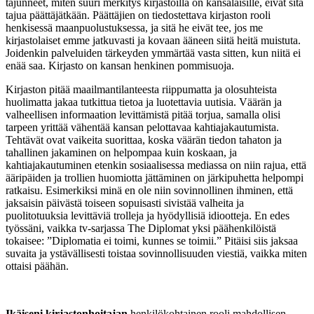
tajunneet, miten suuri merkitys kirjastoilla on kansalaisille, eivät sitä
tajua päättäjätkään. Päättäjien on tiedostettava kirjaston rooli
henkisessä maanpuolustuksessa, ja sitä he eivät tee, jos me
kirjastolaiset emme jatkuvasti ja kovaan ääneen siitä heitä muistuta.
Joidenkin palveluiden tärkeyden ymmärtää vasta sitten, kun niitä ei
enää saa. Kirjasto on kansan henkinen pommisuoja.
Kirjaston pitää maailmantilanteesta riippumatta ja olosuhteista
huolimatta jakaa tutkittua tietoa ja luotettavia uutisia. Väärän ja
valheellisen informaation levittämistä pitää torjua, samalla olisi
tarpeen yrittää vähentää kansan pelottavaa kahtiajakautumista.
Tehtävät ovat vaikeita suorittaa, koska väärän tiedon tahaton ja
tahallinen jakaminen on helpompaa kuin koskaan, ja
kahtiajakautuminen etenkin sosiaalisessa mediassa on niin rajua, että
ääripäiden ja trollien huomiotta jättäminen on järkipuhetta helpompi
ratkaisu. Esimerkiksi minä en ole niin sovinnollinen ihminen, että
jaksaisin päivästä toiseen sopuisasti sivistää valheita ja
puolitotuuksia levittäviä trolleja ja hyödyllisiä idiootteja. En edes
työssäni, vaikka tv-sarjassa The Diplomat yksi päähenkilöistä
tokaisee: ”Diplomatia ei toimi, kunnes se toimii.” Pitäisi siis jaksaa
suvaita ja ystävällisesti toistaa sovinnollisuuden viestiä, vaikka miten
ottaisi päähän.
Ikäiseni kirjastonhoitajan
henkilökohtainen rooli mahdollisen