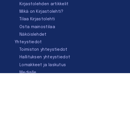
Kirjastolehden artikkelit
Mikä on Kirjastolehti?
Tilaa Kirjastolehti
Osta mainostilaa
Näköislehdet
Yhteystiedot
Toimiston yhteystiedot
Hallituksen yhteystiedot
Lomakkeet ja laskutus
Medialle
Ota yhteyttä
Kirjastoseuran kauppa