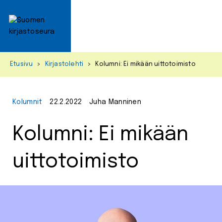
Primar
Menu
Skip
Etusivu
>
Kirjastolehti
>
Kolumni: Ei mikään uittotoimisto
to
content
Kolumnit
22.2.2022
Juha Manninen
Kolumni: Ei mikään
uittotoimisto