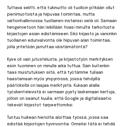
Tuttava selitti, että tukinuitto oli tuolloin pitkään ollut
pienimuotoista ja hiipuvaa toimintaa, mutta
valtionhallinnossa tuollainen instanssi vielä oli. Samaan
hengenvetoon hän leikillään tivasi minulta tarkoitusta
kirjastojen asian edistämiseen. Eikö kirjasto ja varsinkin
tuollainen edunvalvonta ole hiipuvan alan toimintaa,
jolla yritetään jarruttaa väistämätöntä?
Kyse oli vain jutustelusta, ja kirjastotyön merkityksen
esiin tuominen on minulle aika tuttua. Sain kuitenkin
taas muistutuksen siitä, että työtämme tullaan
haastamaan myös ympyröissä, joissa tehdyillä
päätöksillä on laajaa merkitystä. Kukaan alalla
työskentelevistä ei varmaan pysty laskemaan kertoja,
jolloin on saanut kuulla, että Google ja digitalisaatio
tekevät kirjastot tarpeettomiksi.
Tuntuu huikean hienolta aloittaa työssä, jossa saa
edistää kirjastojen hyvinvointia. Onneksi tätä ei tehdä