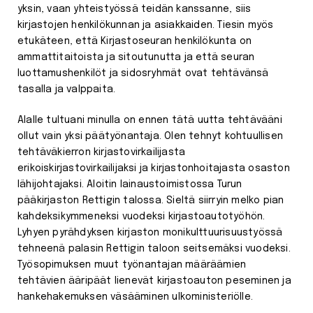
yksin, vaan yhteistyössä teidän kanssanne, siis
kirjastojen henkilökunnan ja asiakkaiden. Tiesin myös
etukäteen, että Kirjastoseuran henkilökunta on
ammattitaitoista ja sitoutunutta ja että seuran
luottamushenkilöt ja sidosryhmät ovat tehtävänsä
tasalla ja valppaita.
Alalle tultuani minulla on ennen tätä uutta tehtävääni
ollut vain yksi päätyönantaja. Olen tehnyt kohtuullisen
tehtäväkierron kirjastovirkailijasta
erikoiskirjastovirkailijaksi ja kirjastonhoitajasta osaston
lähijohtajaksi. Aloitin lainaustoimistossa Turun
pääkirjaston Rettigin talossa. Sieltä siirryin melko pian
kahdeksikymmeneksi vuodeksi kirjastoautotyöhön.
Lyhyen pyrähdyksen kirjaston monikulttuurisuustyössä
tehneenä palasin Rettigin taloon seitsemäksi vuodeksi.
Työsopimuksen muut työnantajan määräämien
tehtävien ääripäät lienevät kirjastoauton peseminen ja
hankehakemuksen väsääminen ulkoministeriölle.