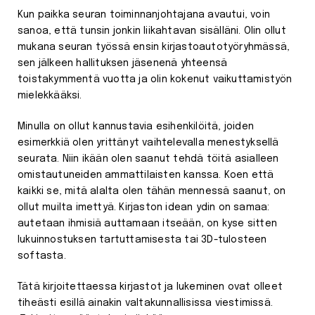
Kun paikka seuran toiminnanjohtajana avautui, voin
sanoa, että tunsin jonkin liikahtavan sisälläni. Olin ollut
mukana seuran työssä ensin kirjastoautotyöryhmässä,
sen jälkeen hallituksen jäsenenä yhteensä
toistakymmentä vuotta ja olin kokenut vaikuttamistyön
mielekkääksi.
Minulla on ollut kannustavia esihenkilöitä, joiden
esimerkkiä olen yrittänyt vaihtelevalla menestyksellä
seurata. Niin ikään olen saanut tehdä töitä asialleen
omistautuneiden ammattilaisten kanssa. Koen että
kaikki se, mitä alalta olen tähän mennessä saanut, on
ollut muilta imettyä. Kirjaston idean ydin on samaa:
autetaan ihmisiä auttamaan itseään, on kyse sitten
lukuinnostuksen tartuttamisesta tai 3D-tulosteen
softasta.
Tätä kirjoitettaessa kirjastot ja lukeminen ovat olleet
tiheästi esillä ainakin valtakunnallisissa viestimissä.