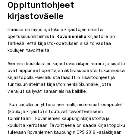
Oppituntiohjeet
kirjastoväelle
Ilmassa on myös ajatuksia kirjastojen omista
opetussuunnitelmista.
Rovaniemellä
kirjastolle on
tärkeää, että kirjasto-opetuksen sisältö vastaa
koulujen tavoitteita.
Aiemmin koululaisten kirjastovierailujen määrä ja sisältö
ovat riippuneet opettajan aktiivisuudesta. Lukuinnossa
Kirjastopolku-vierailuista laadittiin sisältöohjeet ja
tuntisuunnitelmat kirjaston henkilökunnalle, jotta
vierailut säilyvät samanlaisina kaikille.
”Kun tarjolla on yhtenäinen malli, molemmat osapuolet
(koulu ja kirjasto) sitoutuvat tavoitteelliseen
toimintaan”, Rovaniemen kaupunginkirjastolta ja
kouluilta kerrotaan. Tavoitteena on saada Kirjastopolku
tulevaan Rovaniemen kaupungin OPS 2016 -asiakirjaan.