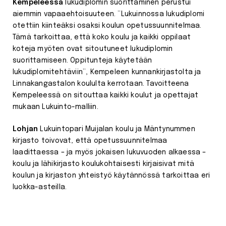
Kempeleessä
lukudiplomin suorittaminen perustui
aiemmin vapaaehtoisuuteen. ”Lukuinnossa lukudiplomi
otettiin kiinteäksi osaksi koulun opetussuunnitelmaa.
Tämä tarkoittaa, että koko koulu ja kaikki oppilaat
koteja myöten ovat sitoutuneet lukudiplomin
suorittamiseen. Oppitunteja käytetään
lukudiplomitehtäviin”, Kempeleen kunnankirjastolta ja
Linnakangastalon koululta kerrotaan. Tavoitteena
Kempeleessä on sitouttaa kaikki koulut ja opettajat
mukaan Lukuinto-malliin.
Lohjan
Lukuintopari Muijalan koulu ja Mäntynummen
kirjasto toivovat, että opetussuunnitelmaa
laadittaessa – ja myös jokaisen lukuvuoden alkaessa –
koulu ja lähikirjasto koulukohtaisesti kirjaisivat mitä
koulun ja kirjaston yhteistyö käytännössä tarkoittaa eri
luokka-asteilla.