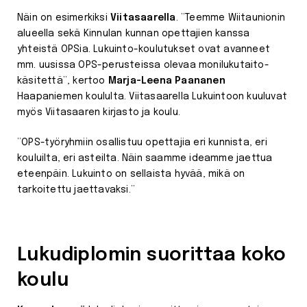
Näin on esimerkiksi
Viitasaarella
. ”Teemme Wiitaunionin
alueella sekä Kinnulan kunnan opettajien kanssa
yhteistä OPSia. Lukuinto-koulutukset ovat avanneet
mm. uusissa OPS-perusteissa olevaa monilukutaito-
käsitettä”, kertoo
Marja-Leena Paananen
Haapaniemen koululta. Viitasaarella Lukuintoon kuuluvat
myös Viitasaaren kirjasto ja koulu.
”OPS-työryhmiin osallistuu opettajia eri kunnista, eri
kouluilta, eri asteilta. Näin saamme ideamme jaettua
eteenpäin. Lukuinto on sellaista hyvää, mikä on
tarkoitettu jaettavaksi.”
Lukudiplomin suorittaa koko
koulu