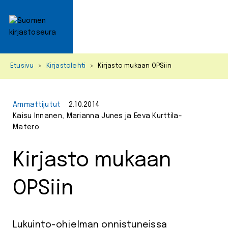
Primar
Menu
Skip
Etusivu
>
Kirjastolehti
>
Kirjasto mukaan OPSiin
to
content
Ammattijutut
2.10.2014
Kaisu Innanen, Marianna Junes ja Eeva Kurttila-
Matero
Kirjasto mukaan
OPSiin
Lukuinto-ohjelman onnistuneissa