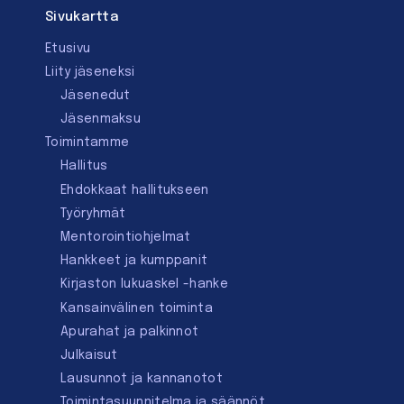
Sivukartta
Etusivu
Liity jäseneksi
Jäsenedut
Jäsenmaksu
Toimintamme
Hallitus
Ehdokkaat hallitukseen
Työryhmät
Mentorointi­ohjelmat
Hankkeet ja kumppanit
Kirjaston lukuaskel -hanke
Kansainvälinen toiminta
Apurahat ja palkinnot
Julkaisut
Lausunnot ja kannanotot
Toimintasuunnitelma ja säännöt