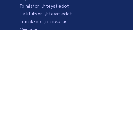
Toimiston yhteystiedot
Hallituksen yhteystiedot
Lomakkeet ja laskutus
Medialle
Ota yhteyttä
Kirjastoseuran kauppa