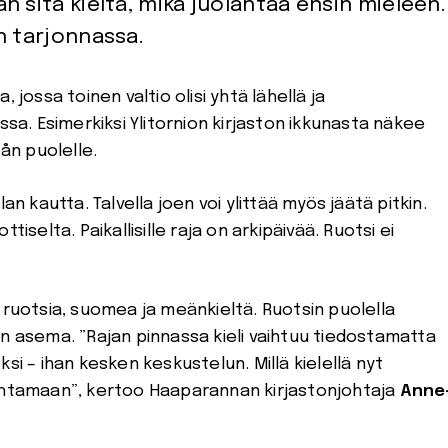
n sitä kieltä, mikä juolahtaa ensin mieleen.
n tarjonnassa.
sa. Esimerkiksi Ylitornion kirjaston ikkunasta näkee
ån puolelle.
an kautta. Talvella joen voi ylittää myös jäätä pitkin.
iselta. Paikallisille raja on arkipäivää. Ruotsi ei
uotsia, suomea ja meänkieltä. Ruotsin puolella
en asema. ”Rajan pinnassa kieli vaihtuu tiedostamatta
si – ihan kesken keskustelun. Millä kielellä nyt
lahtamaan”, kertoo Haaparannan kirjastonjohtaja
Anne