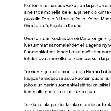
Kielten moninaisuus vaikuttaa kirjaston ai
aineistoa monella kielellä, ja henkilökunt
puolella Tornio, Ylitornio, Pello, Kolari, M
Övertorneå, Pajala ja Kiiruna.
Övertorneån keskustan eli Matarengin kirj
luetuimmat sanomalehdet eli Dagens Nyhe
Suomenkieliset lehdet ovat myös Haaparann
lehdet ovat monelle tärkeämpiä kuin kirja-
Tornion kirjastotoimenjohtaja
Hanna Lait
kävijöistä viidesosa asuu Ruotsin puolella
joko alun perin suomenkielisiä tai kaksiki
kummalla puolella rajaa kukin asuu.
Tarkkoja lukuja siitä, kuinka moni kirjasto