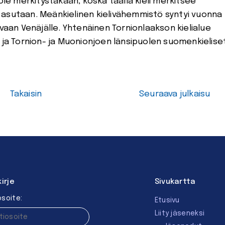
ole merkitystäkään, koska täällä kieli merkitsee
 asutaan. Meänkielinen kielivähemmistö syntyi vuonna
 vaan Venäjälle. Yhtenäinen Tornionlaakson kielialue
n ja Tornion- ja Muonionjoen länsipuolen suomenkielise
Takaisin
Seuraava julkaisu
kirje
Sivukartta
soite:
Etusivu
Liity jäseneksi