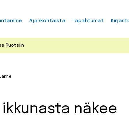
mintamme
Ajankohtaista
Tapahtumat
Kirjast
ee Ruotsiin
 Lanne
a ikkunasta näkee