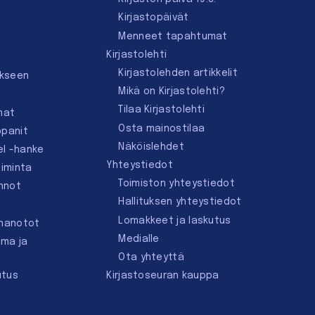
Kirjastopäivät
Menneet tapahtumat
Kirjastolehti
Kirjastolehden artikkelit
ukseen
Mikä on Kirjastolehti?
Tilaa Kirjastolehti
mat
Osta mainostilaa
ppanit
Näköislehdet
el -hanke
Yhteystiedot
oiminta
Toimiston yhteystiedot
innot
Hallituksen yhteystiedot
Lomakkeet ja laskutus
nnanotot
Medialle
lma ja
Ota yhteyttä
utus
Kirjastoseuran kauppa