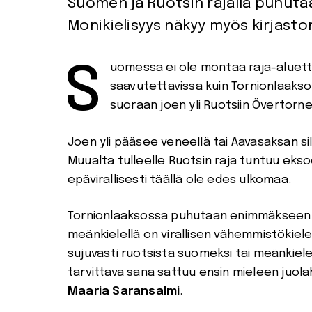
Suomen ja Ruotsin rajalla puhutaa
Monikielisyys näkyy myös kirjasto
Suomessa ei ole montaa raja-aluetta, jossa toinen valtio olisi yhtä lähellä ja
saavutettavissa kuin Tornionlaaksos
suoraan joen yli Ruotsiin Övertorne
Joen yli pääsee veneellä tai Aavasaksan sill
Muualta tulleelle Ruotsin raja tuntuu eksoott
epävirallisesti täällä ole edes ulkomaa.
Tornionlaaksossa puhutaan enimmäkseen r
meänkielellä on virallisen vähemmistökiel
sujuvasti ruotsista suomeksi tai meänkielek
tarvittava sana sattuu ensin mieleen juo
Maaria Saransalmi
.