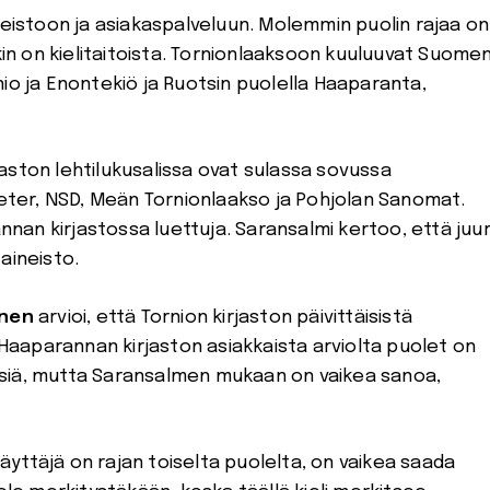
neistoon ja asiakaspalveluun. Molemmin puolin rajaa on
akin on kielitaitoista. Tornionlaaksoon kuuluuvat Suome
uonio ja Enontekiö ja Ruotsin puolella Haaparanta,
aston lehtilukusalissa ovat sulassa sovussa
ter, NSD, Meän Tornionlaakso ja Pohjolan Sanomat.
an kirjastossa luettuja. Saransalmi kertoo, että juur
aineisto.
inen
arvioi, että Tornion kirjaston päivittäisistä
. Haaparannan kirjaston asiakkaista arviolta puolet on
elisiä, mutta Saransalmen mukaan on vaikea sanoa,
nkäyttäjä on rajan toiselta puolelta, on vaikea saada