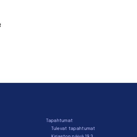
t
Tapahtumat
Tulevat tapahtumat
Kirjaston päivä 19.3.