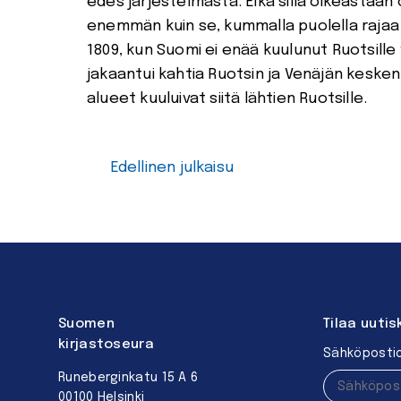
edes järjestelmästä. Eikä sillä oikeastaan 
enemmän kuin se, kummalla puolella rajaa
1809, kun Suomi ei enää kuulunut Ruotsille
jakaantui kahtia Ruotsin ja Venäjän keske
alueet kuuluivat siitä lähtien Ruotsille.
Edellinen julkaisu
Suomen
Tilaa uutis
kirjastoseura
Sähköpostio
Runeberginkatu 15 A 6
00100 Helsinki