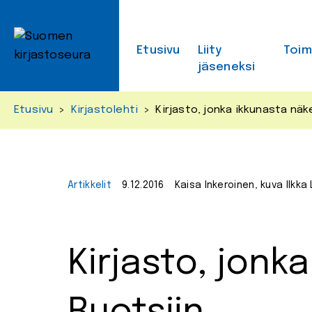
Skip
to
content
Etusivu
Liity
Toi
jäseneksi
Etusivu
>
Kirjastolehti
>
Kirjasto, jonka ikkunasta näk
Artikkelit
9.12.2016
Kaisa Inkeroinen, kuva Ilkka
Kirjasto, jonk