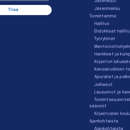
Jäsenedut
Jäsenmaksu
Toimintamme
Hallitus
Ehdokkaat hallit
Työryhmät
Mentorointi­ohjel
Hankkeet ja kum
Kirjaston lukuask
Kansainvälinen t
Apurahat ja palk
Julkaisut
Lausunnot ja ka
Toimintasuunnite
säännöt
Kirjastoalan koul
Ajankohtaista
Ajankohtaista