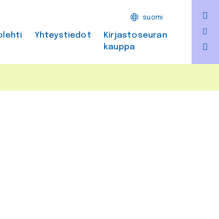
F
suomi
Bl
olehti
Yhteystiedot
Kirjastoseuran
kauppa
In