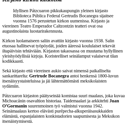
Idyllisen Pátzcuaron pikkukaupungin yleinen kirjasto
Biblioteca Pública Federal Gertrudis Bocanegra sijaitsee
vuonna 1576 perustetun kirkon uumenissa. Kirjasto ja
viereinen Teatro Emperador Caltzontzin teatteri ovat osa
augustinolaista luostarirakennusta.
Kirkon luolamaiseen saliin avattiin kirjasto vuonna 1938. Salin
etuosaa hallitsevat työpöydät, joiden ääressä koululaiset tekevät
iltapäivisin tehtäviään. Kirjaston takaosassa on muutama hyllyllinen
yleishyödyllisiä kirjoja. Koristeelliset seinälamput valaisevat tilan
kodikkaasti.
Sekä kirjasto että viereinen aukio saivat nimensä paikalliselta
sankarittarelta:
Gertrude Bocanegra
antoi henkensä 1800-luvun
itsenäisyystaisteluissa ja jäi lähtemättömästi meksikolaisten
sydämiin.
Pátzcuaron kirjaston päätyseinää komistaa suuri maalaus, joka kuvaa
Michoacánin osavaltion historiaa. Taidemaalari ja arkkitehti
Juan
O’Gormanin
suurenmoinen työ valmistui vuonna 1942.
Seinämaalaus kertoo elävästi purépecha-alkuperäisasukkaiden
elämästä, espanjalaisten konkistadorien saapumisesta ja Meksikon
itsenäistymisestä.