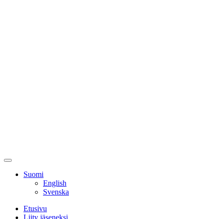
Skip
to
content
Primary
Menu
Suomi
English
Svenska
Etusivu
Liity jäseneksi