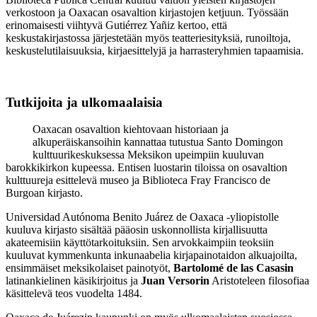
verkostoon ja Oaxacan osavaltion kirjastojen ketjuun. Työssään
erinomaisesti viihtyvä Gutiérrez Yañiz kertoo, että
keskustakirjastossa järjestetään myös teatteriesityksiä, runoiltoja,
keskustelutilaisuuksia, kirjaesittelyjä ja harrasteryhmien tapaamisia.
Tutkijoita ja ulkomaalaisia
Oaxacan osavaltion kiehtovaan historiaan ja
alkuperäiskansoihin kannattaa tutustua Santo Domingon
kulttuurikeskuksessa Meksikon upeimpiin kuuluvan
barokkikirkon kupeessa. Entisen luostarin tiloissa on osavaltion
kulttuureja esittelevä museo ja Biblioteca Fray Francisco de
Burgoan kirjasto.
Universidad Autónoma Benito Juárez de Oaxaca -yliopistolle
kuuluva kirjasto sisältää pääosin uskonnollista kirjallisuutta
akateemisiin käyttötarkoituksiin. Sen arvokkaimpiin teoksiin
kuuluvat kymmenkunta inkunaabelia kirjapainotaidon alkuajoilta,
ensimmäiset meksikolaiset painotyöt,
Bartolomé de las Casasin
latinankielinen käsikirjoitus ja
Juan Versorin
Aristoteleen filosofiaa
käsittelevä teos vuodelta 1484.