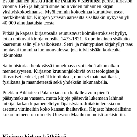
Espanjalainen piispa
Juan de Palafox y Mendoza
perusti kirjaston
vuonna 1646 ja lahjoitti sinne noin viiden tuhannen kirjan
yksityiskokoelmansa. Myöhemmin kokoelmaa kartuttivat useat
merkkihenkilöt. Kirjojen ystävän aarreaitta sisältääkin nykyään yli
40 000 ainutlaatuista teosta.
Pitkää ja kapeaa kirjastosalia reunustavat kolmikerroksiset hyllyt,
jotka notkuvat kirjoja vuosilta 1473-1821. Kupolimainen sisäkatto
kaareutuu salin ylle valkoisena. Setri- ja mäntypuiset kirjahyllyt taas
hohtavat tummina luonnonvalossa, jota tulvii sisään korkealta
ikkunoista.
Salin historiaa henkivässä tunnelmassa voi tehdä aikamatkan
menneisyyteen. Kirjaston kruununjalokiviä ovat teologiset ja
filosofiset teokset, pyhät kirjoitukset, opukset matematiikasta,
fysiikasta ja maantieteestä sekä yhdeksän inkunaabelia.
Pueblan Biblioteca Palafoxiana on kaikille avoin pientä
pääsymaksua vastaan, mutta kirjoja pääsevät lukemaan lähinnä
tutkijat tarkan lupamenettelyn läpäistyään. Joitakin teoksia on
asetettu vitriineihin koko kansan ihailtaviksi. Kirjasto historiallisine
kokoelmineen on nimetty Unescon Maailman muisti -rekisteriin.
Kirjasto kirkon kätköissä