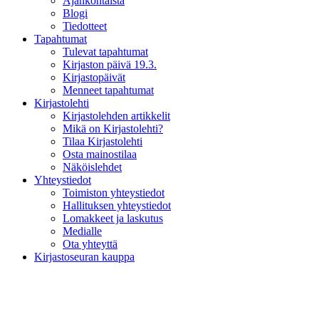
Ajankohtaista
Blogi
Tiedotteet
Tapahtumat
Tulevat tapahtumat
Kirjaston päivä 19.3.
Kirjastopäivät
Menneet tapahtumat
Kirjastolehti
Kirjastolehden artikkelit
Mikä on Kirjastolehti?
Tilaa Kirjastolehti
Osta mainostilaa
Näköislehdet
Yhteystiedot
Toimiston yhteystiedot
Hallituksen yhteystiedot
Lomakkeet ja laskutus
Medialle
Ota yhteyttä
Kirjastoseuran kauppa