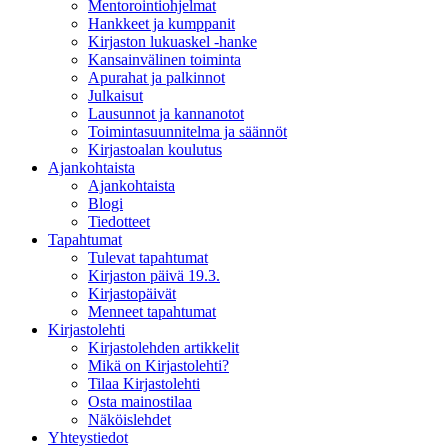
Mentorointi­ohjelmat
Hankkeet ja kumppanit
Kirjaston lukuaskel -hanke
Kansainvälinen toiminta
Apurahat ja palkinnot
Julkaisut
Lausunnot ja kannanotot
Toimintasuunnitelma ja säännöt
Kirjastoalan koulutus
Ajankohtaista
Ajankohtaista
Blogi
Tiedotteet
Tapahtumat
Tulevat tapahtumat
Kirjaston päivä 19.3.
Kirjastopäivät
Menneet tapahtumat
Kirjastolehti
Kirjastolehden artikkelit
Mikä on Kirjastolehti?
Tilaa Kirjastolehti
Osta mainostilaa
Näköislehdet
Yhteystiedot