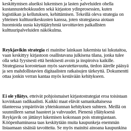
keskittymisen alueiksi lukemisen ja lasten palveluiden ohella
kustannustehokkuuden sekä kirjaston ydinprosessien, kuten
logistiikan ja kellutuksen, kehittämisen. Tekeillä oleva strategia on
yhteinen kulttuurikeskusten kanssa, joten strategiassa aiotaan
huomioida uusia käyttäjäryhmiä tavoittavien paikallisten
kulttuuripalveluiden näkökulma.
Reykjavikin strategia
ei mainitse lainkaan lukemista tai lukutaitoa,
vaan keskittyy kirjastoon osallistavana julkisena tilana, jonka tulee
olla sekä fyysisesti että henkisesti avoin ja inspiroiva kaikille.
Strategiassa korostetaan myös saavutettavuutta, tiedon äärelle pääsyä
ja sen mahdollistavien digitaalisten ratkaisujen tärkeyttä. Dokumentti
ottaa jonkin verran kantaa myös kestävään kehitykseen.
Ei ole yllätys
, etteivät pohjoismaiset kirjastostrategiat eroa toisistaan
kovinkaan radikaalisti. Kaikki maat elävät samankaltaisessa
tilanteessa ympäröivän yhteiskunnan kehityksen suhteen. Meillä on
suunnilleen samat haasteet ja vahvuudet. Pienenä yllätyksenä
Reykjavik on jättänyt lukemisen kokonaan pois strategiastaan.
Kööpenhaminassa taas keskitytään muita kaupunkeja enemmän
listaamaan sisäisiä tavoitteita. Se myös mainitsi ainoana kaupunkina