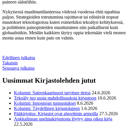
paineen säästöihin.
Nykyisessä maailmantilanteessa viidessä vuodessa ehtii tapahtua
paljon. Strategioiden toteutumista rajoittavat tai edistävät nopeat
muutokset teknologioissa kuten esimerkiksi tekoälyn kehityksessä,
ja poliittisten painopisteiden muuttuminen niin paikallisesti kuin
globaalistikin. Meidän kaikkien täytyy oppia tekemään vielä monen
monta asiaa ennen kuin pato on valmis.
Edellinen julkaisu
Takaisin
Seuraava julkaisu
Uusimmat Kirjastolehden jutut
Kolumni: Sateenkaarinuori tarvitsee tietoa
24.6.2026
Tekoäly tuo uusia mahdollisuuksia kirjastoon
10.6.2026
Kolumni: Innostujan tunnustukset
8.6.2026
Kolumni: Täydellinen kirjastolainen
1.6.2026
Pääkirjoitus: Kirjastot ovat algoritmin armoilla
27.5.2026
Ankkalinnan unelmakirjastosta löytyy aina oikea kirja
22.5.2026