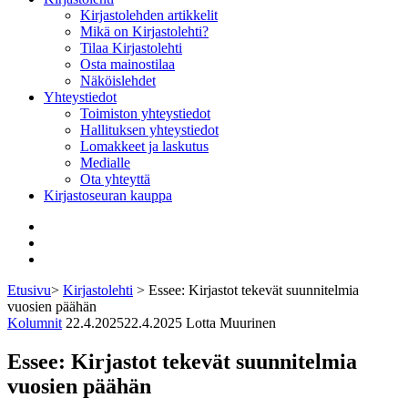
Kirjastolehden artikkelit
Mikä on Kirjastolehti?
Tilaa Kirjastolehti
Osta mainostilaa
Näköislehdet
Yhteystiedot
Toimiston yhteystiedot
Hallituksen yhteystiedot
Lomakkeet ja laskutus
Medialle
Ota yhteyttä
Kirjastoseuran kauppa
Facebook
Bluesky
Instagram
Etusivu
>
Kirjastolehti
>
Essee: Kirjastot tekevät suunnitelmia
vuosien päähän
Kolumnit
22.4.2025
22.4.2025
Lotta Muurinen
Essee: Kirjastot tekevät suunnitelmia
vuosien päähän