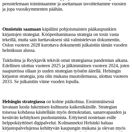
perustelemaan toimintaamme ja asettamaan tavoitteitamme vuosien
ja jopa vuosikymmenten päähän.
Onnistuin saamaan
käpäliini pohjoismaisten pääkaupunkien
kirjastojen strategiat. Kööpenhaminassa strategia on tosin vasta
tekeillä, mutta sain luettavakseni sitä valmistelevan dokumentin.
Oslon vuoteen 2028 kurottava dokumentti julkaistiin tämän vuoden
helmikuun alussa.
Tukholma ja Reykjavik tekivät omat strategiansa pandemian aikana.
Edellinen ulottuu vuoteen 2025 ja jälkimmäinen vuoteen 2024, joten
naapureissa ollaan jo uuden strategian työstön äärellä. Helsingin
kirjaston strategia, jota olin mukana muotoilemassa, ulottuu vuoteen
2033. Se julkaistiin viime vuoden lopulla.
Helsingin strategiassa
on kolme pääkohtaa. Ensimmäisessä
luvataan luoda lukemisen kulttuuria kaikenikäisille. Strategian
toisessa kohdassa käsitellään myös demokratian, sananvapauden ja
kestävän kehityksen puolustamista. Erityisesti nostetaan esille
helppokäyttöiset digipalvelut. Kolmanneksi Helsinki haluaa
kirjastopalvelujensa kehittyvän kaupungin mukana ja olevan myös