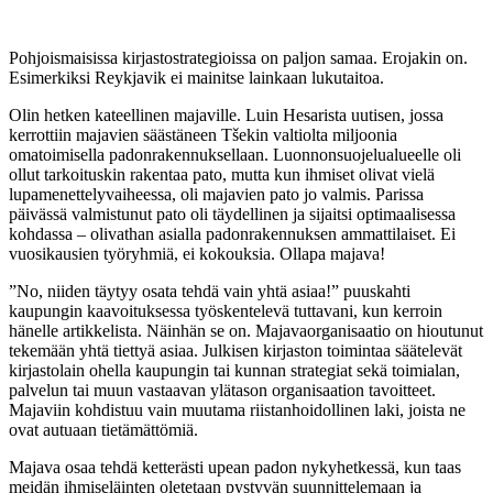
Pohjoismaisissa kirjastostrategioissa on paljon samaa. Erojakin on.
Esimerkiksi Reykjavik ei mainitse lainkaan lukutaitoa.
Olin hetken kateellinen majaville. Luin Hesarista uutisen, jossa
kerrottiin majavien säästäneen Tšekin valtiolta miljoonia
omatoimisella padonrakennuksellaan. Luonnonsuojelualueelle oli
ollut tarkoituskin rakentaa pato, mutta kun ihmiset olivat vielä
lupamenettelyvaiheessa, oli majavien pato jo valmis. Parissa
päivässä valmistunut pato oli täydellinen ja sijaitsi optimaalisessa
kohdassa – olivathan asialla padonrakennuksen ammattilaiset. Ei
vuosikausien työryhmiä, ei kokouksia. Ollapa majava!
”No, niiden täytyy osata tehdä vain yhtä asiaa!” puuskahti
kaupungin kaavoituksessa työskentelevä tuttavani, kun kerroin
hänelle artikkelista. Näinhän se on. Majavaorganisaatio on hioutunut
tekemään yhtä tiettyä asiaa. Julkisen kirjaston toimintaa säätelevät
kirjastolain ohella kaupungin tai kunnan strategiat sekä toimialan,
palvelun tai muun vastaavan ylätason organisaation tavoitteet.
Majaviin kohdistuu vain muutama riistanhoidollinen laki, joista ne
ovat autuaan tietämättömiä.
Majava osaa tehdä ketterästi upean padon nykyhetkessä, kun taas
meidän ihmiseläinten oletetaan pystyvän suunnittelemaan ja