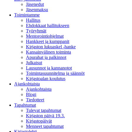
Jäsenedut
Jäsenmaksu
Toimintamme
Hallitus
Ehdokkaat hallitukseen
Työryhmät
Mentorointi­ohjelmat
Hankkeet ja kumppanit
Kirjaston lukuaskel -hanke
Kansainvälinen toiminta
Apurahat ja palkinnot
Julkaisut
Lausunnot ja kannanotot
Toimintasuunnitelma ja säännöt
Kirjastoalan koulutus
Ajankohtaista
Ajankohtaista
Blogi
Tiedotteet
Tapahtumat
Tulevat tapahtumat
Kirjaston päivä 19.3.
Kirjastopäivät
Menneet tapahtumat
Kirjastolehti