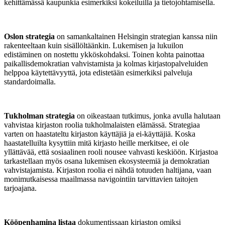
kehittämässä kaupunkia esimerkiksi kokeiluilla ja tietojohtamisella.
Oslon strategia
on samankaltainen Helsingin strategian kanssa niin
rakenteeltaan kuin sisällöltäänkin. Lukemisen ja lukuilon
edistäminen on nostettu ykköskohdaksi. Toinen kohta painottaa
paikallisdemokratian vahvistamista ja kolmas kirjastopalveluiden
helppoa käytettävyyttä, jota edistetään esimerkiksi palveluja
standardoimalla.
Tukholman strategia
on oikeastaan tutkimus, jonka avulla halutaan
vahvistaa kirjaston roolia tukholmalaisten elämässä. Strategiaa
varten on haastateltu kirjaston käyttäjiä ja ei-käyttäjiä. Koska
haastatelluilta kysyttiin mitä kirjasto heille merkitsee, ei ole
yllättävää, että sosiaalinen rooli nousee vahvasti keskiöön. Kirjastoa
tarkastellaan myös osana lukemisen ekosysteemiä ja demokratian
vahvistajamista. Kirjaston roolia ei nähdä totuuden haltijana, vaan
monimutkaisessa maailmassa navigointiin tarvittavien taitojen
tarjoajana.
Kööpenhamina listaa
dokumentissaan kirjaston omiksi