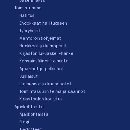
Jäsenmaksu
Toimintamme
Hallitus
Ehdokkaat hallitukseen
Työryhmät
Mentorointi­ohjelmat
Hankkeet ja kumppanit
Kirjaston lukuaskel -hanke
Kansainvälinen toiminta
Apurahat ja palkinnot
Julkaisut
Lausunnot ja kannanotot
Toimintasuunnitelma ja säännöt
Kirjastoalan koulutus
Ajankohtaista
Ajankohtaista
Blogi
Tiedotteet