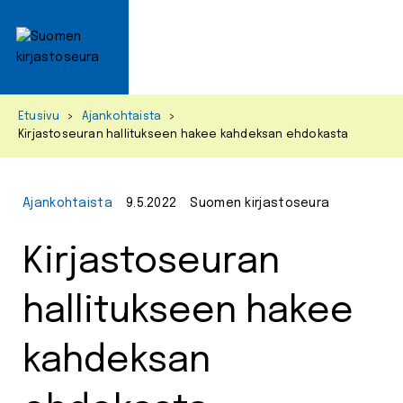
Primar
Menu
Skip
Etusivu
>
Ajankohtaista
>
to
Kirjastoseuran hallitukseen hakee kahdeksan ehdokasta
content
Ajankohtaista
9.5.2022
Suomen kirjastoseura
Kirjastoseuran
hallitukseen hakee
kahdeksan