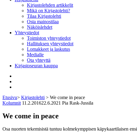
Kirjastolehden artikkelit
Mikä on Kirjastolehti?
Tilaa Kirjastolehti
Osta mainostilaa
Näköislehdet
Yhteystiedot
Toimiston yhteystiedot
Hallituksen yhteystiedot
Lomakkeet ja laskutus
Medialle
Ota yhteyttä
Kirjastoseuran kauppa
Facebook
Bluesky
Instagram
Etusivu
>
Kirjastolehti
>
We come in peace
Kolumnit
11.2.2016
22.6.2021
Pia Rask-Jussila
We come in peace
Osa nuorten tekemisistä tuntuu kolmekymppisen käpykaartilaisen ensip