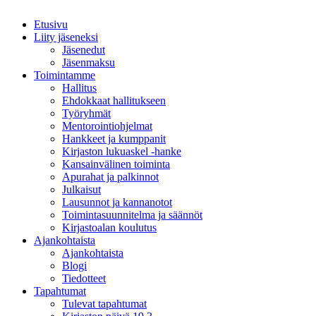
Etusivu
Liity jäseneksi
Jäsenedut
Jäsenmaksu
Toimintamme
Hallitus
Ehdokkaat hallitukseen
Työryhmät
Mentorointi­ohjelmat
Hankkeet ja kumppanit
Kirjaston lukuaskel -hanke
Kansainvälinen toiminta
Apurahat ja palkinnot
Julkaisut
Lausunnot ja kannanotot
Toimintasuunnitelma ja säännöt
Kirjastoalan koulutus
Ajankohtaista
Ajankohtaista
Blogi
Tiedotteet
Tapahtumat
Tulevat tapahtumat