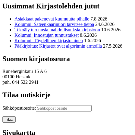
Uusimmat Kirjastolehden jutut
Asiakkaat pakenevat kuumuutta pihalle
7.8.2026
Kolumni: Sateenkaarinuori tarvitsee tietoa
24.6.2026
Tekoäly tuo uusia mahdollisuuksia kirjastoon
10.6.2026
Kolumni: Innostujan tunnustukset
8.6.2026
Kolumni: Täydellinen kirjastolainen
1.6.2026
Pääkirjoitus: Kirjastot ovat algoritmin armoilla
27.5.2026
Suomen kirjastoseura
Runeberginkatu 15 A 6
00100 Helsinki
puh. 044 522 2941
Tilaa uutiskirje
Sähköpostiosoite:
Sivukartta