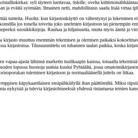
 kristallinkirkas: syli täyteen luettavaa, tiskille, ovelta kiittimoinähhäänt
 ja eväitä syömään. Ilmainen netti, mahdollisuus saada lisää virtaa ip
tää tunteita. Huolta: kun kirjastonkäyttö on vähentynyt ja lukeminen ei
 konstilla jos toisella toiveita joko unelmien kirjastoon tai pienempiin en
arpeeksi suosikkikirjoja. Rauhaa ja hiljaisuutta, mutta myös ääntä ja v
jossa kirjasto muuttuu enemmän tekemisen ja olemisen paikaksi kokoelma
a kirjastoissa. Tilasuunnittelu on tuhannen taalan paikka, koska kirjasto
einien vapaa-ajasta lähinnä marketin tuulikaapin kanssa, toisaalla tekemi
Vuoden lopussa huonoja uutisia kuului Pyhtäältä, jossa omatoimikirjaston 
uorisoporukan tuleminen kirjastoon ja normaaliäänellä juttelu on liikaa.
ymppisen käpykaartilaisen ensipähkäilyllä ihan päättömiltä. Miksi räpsiä 
 nykyisiä ja tulevia kirjastobisneksiä yhdessä rintamassa teinien kans