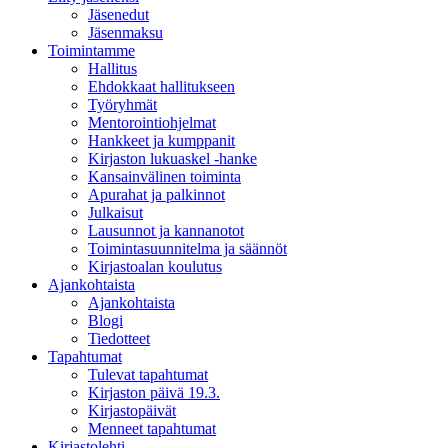
Jäsenedut
Jäsenmaksu
Toimintamme
Hallitus
Ehdokkaat hallitukseen
Työryhmät
Mentorointi­ohjelmat
Hankkeet ja kumppanit
Kirjaston lukuaskel -hanke
Kansainvälinen toiminta
Apurahat ja palkinnot
Julkaisut
Lausunnot ja kannanotot
Toimintasuunnitelma ja säännöt
Kirjastoalan koulutus
Ajankohtaista
Ajankohtaista
Blogi
Tiedotteet
Tapahtumat
Tulevat tapahtumat
Kirjaston päivä 19.3.
Kirjastopäivät
Menneet tapahtumat
Kirjastolehti