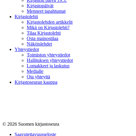
Kirjaston päivä 19.3.
Kirjastopäivät
Menneet tapahtumat
Kirjastolehti
Kirjastolehden artikkelit
Mikä on Kirjastolehti?
Tilaa Kirjastolehti
Osta mainostilaa
Näköislehdet
Yhteystiedot
Toimiston yhteystiedot
Hallituksen yhteystiedot
Lomakkeet ja laskutus
Medialle
Ota yhteyttä
Kirjastoseuran kauppa
© 2026 Suomen kirjastoseura
Saavutettavuus­seloste