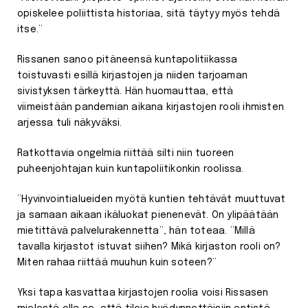
opiskelee poliittista historiaa, sitä täytyy myös tehdä
itse.”
Rissanen sanoo pitäneensä kuntapolitiikassa
toistuvasti esillä kirjastojen ja niiden tarjoaman
sivistyksen tärkeyttä. Hän huomauttaa, että
viimeistään pandemian aikana kirjastojen rooli ihmisten
arjessa tuli näkyväksi.
Ratkottavia ongelmia riittää silti niin tuoreen
puheenjohtajan kuin kuntapoliitikonkin roolissa.
”Hyvinvointialueiden myötä kuntien tehtävät muuttuvat
ja samaan aikaan ikäluokat pienenevät. On ylipäätään
mietittävä palvelurakennetta”, hän toteaa. ”Millä
tavalla kirjastot istuvat siihen? Mikä kirjaston rooli on?
Miten rahaa riittää muuhun kuin soteen?”
Yksi tapa kasvattaa kirjastojen roolia voisi Rissasen