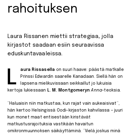
rahoituksen
Laura Rissanen miettii strategiaa, jolla
kirjastot saadaan esiin seuraavissa
eduskuntavaaleissa.
Laura Rissasella
on suuri haave: päästä matkalle
Prinssi Edwardin saarelle Kanadaan. Siellä hän on
lapsena mielikuvissaan seikkaillut jo lukuisia
kertoja lukiessaan
L. M. Montgomeryn
Anna
-teoksia.
”Haluaisin niin matkustaa, kun rajat vain aukeaisivat”,
hän kertoo Helsingissä Oodi-kirjaston kahvilassa – juuri
kun monet maat entisestään kiristävät
matkustusrajoituksia vastikään havaitun
omikronmuunnoksen säikäyttäminä. ”Vielä joskus minä