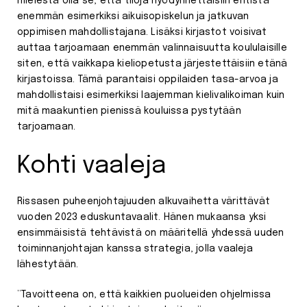
mielestä olla se, että tiloja hyödynnettäisiin entistä
enemmän esimerkiksi aikuisopiskelun ja jatkuvan
oppimisen mahdollistajana. Lisäksi kirjastot voisivat
auttaa tarjoamaan enemmän valinnaisuutta koululaisille
siten, että vaikkapa kieliopetusta järjestettäisiin etänä
kirjastoissa. Tämä parantaisi oppilaiden tasa-arvoa ja
mahdollistaisi esimerkiksi laajemman kielivalikoiman kuin
mitä maakuntien pienissä kouluissa pystytään
tarjoamaan.
Kohti vaaleja
Rissasen puheenjohtajuuden alkuvaihetta värittävät
vuoden 2023 eduskuntavaalit. Hänen mukaansa yksi
ensimmäisistä tehtävistä on määritellä yhdessä uuden
toiminnanjohtajan kanssa strategia, jolla vaaleja
lähestytään.
”Tavoitteena on, että kaikkien puolueiden ohjelmissa