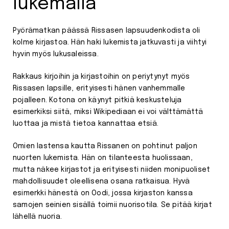
lukemalla
Pyörämatkan päässä Rissasen lapsuudenkodista oli
kolme kirjastoa. Hän haki lukemista jatkuvasti ja viihtyi
hyvin myös lukusaleissa.
Rakkaus kirjoihin ja kirjastoihin on periytynyt myös
Rissasen lapsille, erityisesti hänen vanhemmalle
pojalleen. Kotona on käynyt pitkiä keskusteluja
esimerkiksi siitä, miksi Wikipediaan ei voi välttämättä
luottaa ja mistä tietoa kannattaa etsiä.
Omien lastensa kautta Rissanen on pohtinut paljon
nuorten lukemista. Hän on tilanteesta huolissaan,
mutta näkee kirjastot ja erityisesti niiden monipuoliset
mahdollisuudet oleellisena osana ratkaisua. Hyvä
esimerkki hänestä on Oodi, jossa kirjaston kanssa
samojen seinien sisällä toimii nuorisotila. Se pitää kirjat
lähellä nuoria.