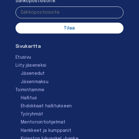
Sähköpostiosoite:
Sivukartta
Etusivu
Liity jäseneksi
Jäsenedut
Jäsenmaksu
Toimintamme
Hallitus
Ehdokkaat hallitukseen
Työryhmät
Mentorointi­ohjelmat
Hankkeet ja kumppanit
Kirjaston lukuaskel -hanke