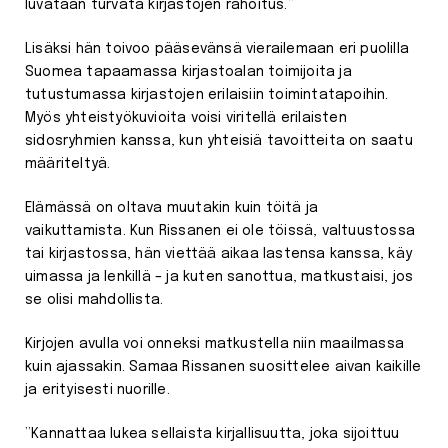
luvataan turvata kirjastojen rahoitus.”
Lisäksi hän toivoo pääsevänsä vierailemaan eri puolilla
Suomea tapaamassa kirjastoalan toimijoita ja
tutustumassa kirjastojen erilaisiin toimintatapoihin.
Myös yhteistyökuvioita voisi viritellä erilaisten
sidosryhmien kanssa, kun yhteisiä tavoitteita on saatu
määriteltyä.
Elämässä on oltava muutakin kuin töitä ja
vaikuttamista. Kun Rissanen ei ole töissä, valtuustossa
tai kirjastossa, hän viettää aikaa lastensa kanssa, käy
uimassa ja lenkillä – ja kuten sanottua, matkustaisi, jos
se olisi mahdollista.
Kirjojen avulla voi onneksi matkustella niin maailmassa
kuin ajassakin. Samaa Rissanen suosittelee aivan kaikille
ja erityisesti nuorille.
”Kannattaa lukea sellaista kirjallisuutta, joka sijoittuu