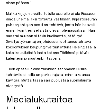
sinne pääsen.”
Matka kirjojen sivuilta tutulle saarelle ei ole Rissasen
ainoa unelma. Yksi toteutui vastikään. Kirjastoseuran
puheenjohtajan pesti on tehtävä, josta hän haaveili
ennen kuin tiesi sellaista olevan olemassakaan. Hän
suostui mukaan siitäkin huolimatta, että työ
Sivistystyönantajien johdossa, luottamustehtävä
kokoomuksen kaupunginvaltuutettuna Helsingissä ja
kaksi kouluikäistä lasta kotona Töölössä pitävät
kalenterin jo muutenkin täytenä.
”Olen opetellut aika tarkkaan sanomaan uusille
tehtäville ei, sillä on pakko rajata, mihin aikaansa
käyttää. Mutta tässä saa puolustaa suomalaista
sivistystä!”
Medialukutaitoa