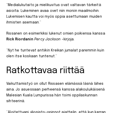
”Medialukutaito ja mielikuvitus ovat valtavan tärkeitä
asioita. Lukeminen avaa ovet niin moniin maailmoihin.
Lukemisen kautta voi myös oppia asettumaan muiden
ihmisten asemaan.”
Rissanen on esimerkiksi lukenut omien poikiensa kanssa
Rick Riordanin
Percy Jackson
-kirjoja.
”Nyt he tuntevat antiikin Kreikan jumalat paremmin kuin
olen itse koskaan tuntenut.”
Ratkottavaa riittää
Vaikuttamistyö on ollut Rissasen elämässä läsnä lähes
aina. Jo asuessaan perheensä kanssa alakouluikäisenä
Malesian Kuala Lumpurissa hän toimi oppilaskunnan
sihteerinä.
”Aloitettuani yliopisto-opinnot ajattelin, että kun kerran