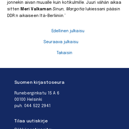
jonnekin aivan muualle kuin kotikulmille. Juuri vähän aikaa
sitten
Meri Valkaman
Sinun, Margotia
lukiessani pääsin
DDR:n aikaiseen Itä-Berliiniin.”
Edellinen julkaisu
Seuraava julkaisu
Takaisin
Suomen kirjastoseura
Runeberginkatu 15 A 6
00100 Helsinki
puh. 044 522 2941
Tilaa uutiskirje