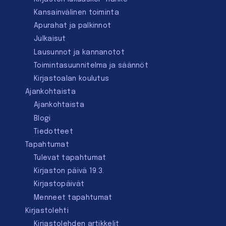
Kansainvälinen toiminta
Apurahat ja palkinnot
Julkaisut
Lausunnot ja kannanotot
Toimintasuunnitelma ja säännöt
Kirjastoalan koulutus
Ajankohtaista
Ajankohtaista
Blogi
Tiedotteet
Tapahtumat
Tulevat tapahtumat
Kirjaston päivä 19.3.
Kirjastopäivät
Menneet tapahtumat
Kirjastolehti
Kirjastolehden artikkelit