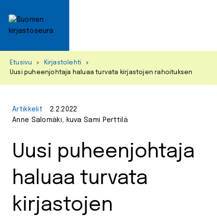
Primar
Menu
Skip
Etusivu
>
Kirjastolehti
>
to
Uusi puheenjohtaja haluaa turvata kirjastojen rahoituksen
content
Artikkelit
2.2.2022
Anne Salomäki, kuva Sami Perttilä
Uusi puheenjohtaja
haluaa turvata
kirjastojen