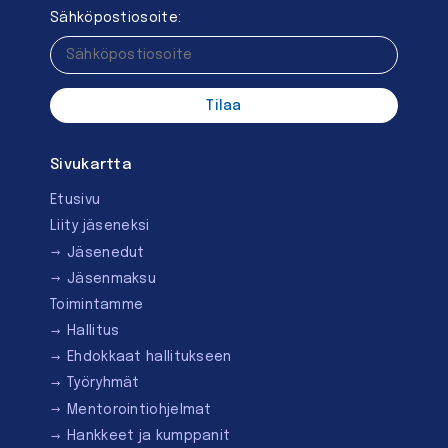
Sähköpostiosoite:
Sivukartta
Etusivu
Liity jäseneksi
Jäsenedut
Jäsenmaksu
Toimintamme
Hallitus
Ehdokkaat hallitukseen
Työryhmät
Mentorointi­ohjelmat
Hankkeet ja kumppanit