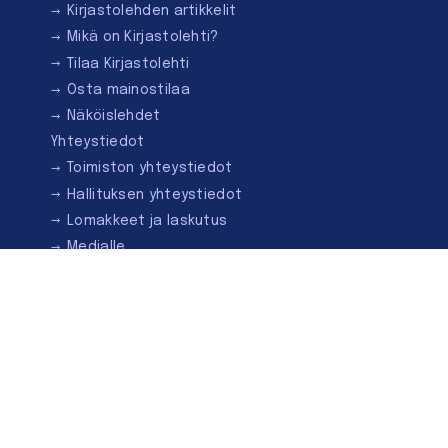
Kirjastolehden artikkelit
Mikä on Kirjastolehti?
Tilaa Kirjastolehti
Osta mainostilaa
Näköislehdet
Yhteystiedot
Toimiston yhteystiedot
Hallituksen yhteystiedot
Lomakkeet ja laskutus
Medialle
Ota yhteyttä
Kirjastoseuran kauppa