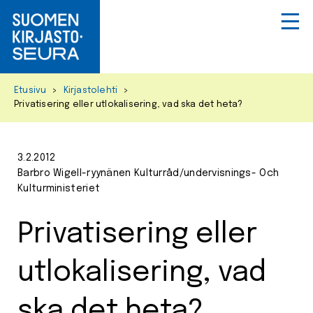
Primar
Menu
Skip
Etusivu
>
Kirjastolehti
>
to
Privatisering eller utlokalisering, vad ska det heta?
content
3.2.2012
Barbro Wigell-ryynänen Kulturråd/undervisnings- Och
Kulturministeriet
Privatisering eller
utlokalisering, vad
ska det heta?