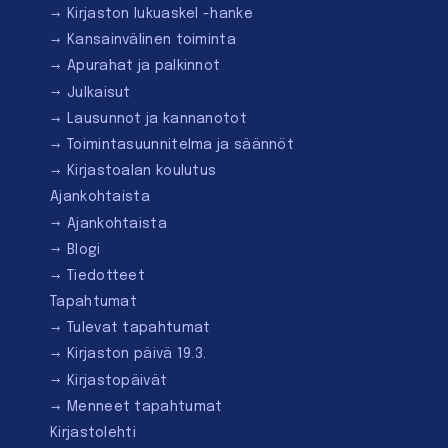
Kirjaston lukuaskel -hanke
Kansainvälinen toiminta
Apurahat ja palkinnot
Julkaisut
Lausunnot ja kannanotot
Toimintasuunnitelma ja säännöt
Kirjastoalan koulutus
Ajankohtaista
Ajankohtaista
Blogi
Tiedotteet
Tapahtumat
Tulevat tapahtumat
Kirjaston päivä 19.3.
Kirjastopäivät
Menneet tapahtumat
Kirjastolehti