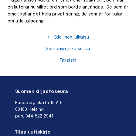
Frågan anses väcka en “emotionell reaktion”, och man
diskuterar nu vilket ord som borde användas. De som är
emot kallar det hela privatisering, de som är för talar
om utlokalisering.
Edellinen julkaisu
Seuraava julkaisu
Takaisin
Suomen kirjastoseura
Runeberginkatu 15 A 6
00100 Helsinki
puh. 044 522 2941
Tilaa uutiskirje