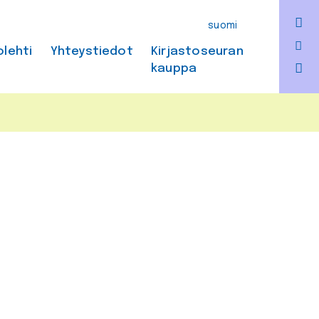
F
suomi
Bl
olehti
Yhteystiedot
Kirjastoseuran
kauppa
In