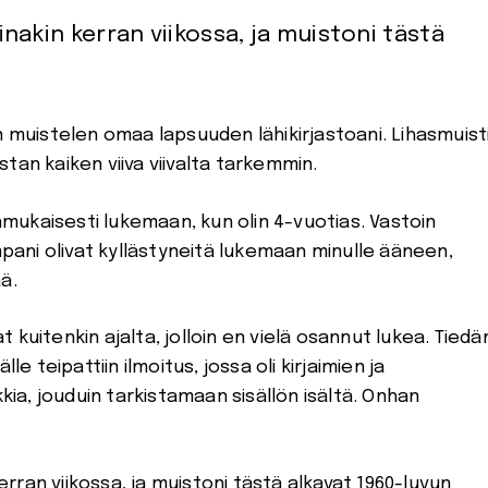
nakin kerran viikossa, ja muistoni tästä
n muistelen omaa lapsuuden lähikirjastoani. Lihasmuist
istan kaiken viiva viivalta tarkemmin.
mukaisesti lukemaan, kun olin 4-vuotias. Vastoin
ani olivat kyllästyneitä lukemaan minulle ääneen,
ää.
t kuitenkin ajalta, jolloin en vielä osannut lukea. Tiedä
le teipattiin ilmoitus, jossa oli kirjaimien ja
kkia, jouduin tarkistamaan sisällön isältä. Onhan
rran viikossa, ja muistoni tästä alkavat 1960-luvun