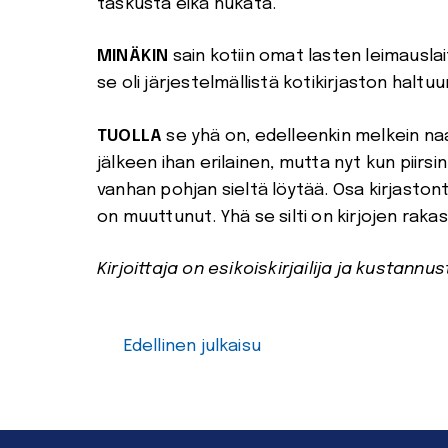
taskusta eikä hukata.
MINÄKIN
sain kotiin omat lasten leimauslai
se oli järjestelmällistä kotikirjaston haltu
TUOLLA
se yhä on, edelleenkin melkein na
jälkeen ihan erilainen, mutta nyt kun piir
vanhan pohjan sieltä löytää. Osa kirjastont
on muuttunut. Yhä se silti on kirjojen raka
Kirjoittaja on esikoiskirjailija ja kustannus
Edellinen julkaisu