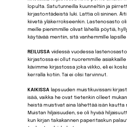
lopulta. Satutunneilla kuunneltiin ja piirret
kirjastontädeistä luki. Lattia oli sininen. Äi
kiivetä yläkerrokseenkin. Lastenosasto oli p
meille pienimmille olivat lähellä pöytiä, hyl
käytävää mentiin, sitä vanhemmille lapsille k
REILUSSA
viidessä vuodessa lastenosasto o
kirjastossa ei ollut nuoremmille asiakkaill
kävimme kirjastossa joka viikko, eli ei k
kerralla kotiin. Tai ei olisi tarvinnut.
KAIKISSA
lapsuuden muistikuvissani kirjasto
isää, vaikka he ovat tietenkin olleet muka
heistä muistivat aina lähettää isän kautta m
Muistan hiljaisuuden, se oli hyvää hiljaisu
kun kirjan takakannen paperitaskun palautus