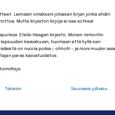
tteet. Leimasin omakseni jokaisen kirjan jonka ehdin:
unottoa. Mutta kirjaston kirjoja ei saa sotkea!
apurissa: Etelä-Haagan kirjasto. Monen remontin
sin lapsuuden kaavakuvan, huomaan että kyllä sen
ädeistä on nuoria poikia – ohhoh! – ja moni muukin asi
stajan paras kasvatuslaitos.
toimittaja.
Takaisin
Seuraava julkaisu