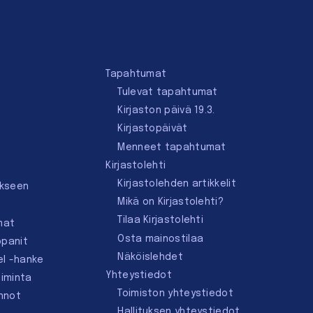
Tapahtumat
Tulevat tapahtumat
Kirjaston päivä 19.3.
Kirjastopäivät
Menneet tapahtumat
Kirjastolehti
Kirjastolehden artikkelit
ukseen
Mikä on Kirjastolehti?
Tilaa Kirjastolehti
mat
Osta mainostilaa
ppanit
Näköislehdet
el -hanke
Yhteystiedot
oiminta
Toimiston yhteystiedot
innot
Hallituksen yhteystiedot