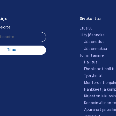
kirje
Sivukartta
soite:
Etusivu
Liity jäseneksi
Jäsenedut
Jäsenmaksu
Toimintamme
Hallitus
Ehdokkaat hallit
Työryhmät
Mentorointi­ohjel
Hankkeet ja kum
Kirjaston lukuask
Kansainvälinen t
Apurahat ja palk