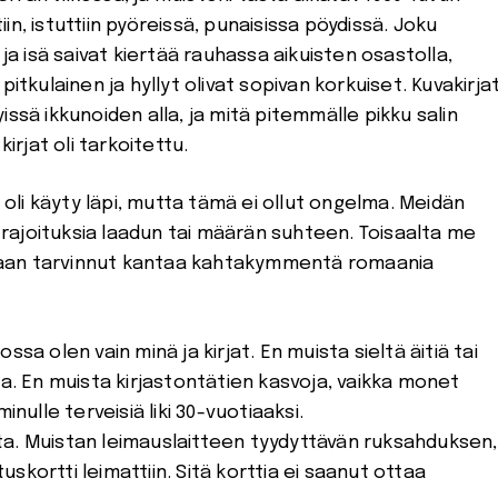
tiin, istuttiin pyöreissä, punaisissa pöydissä. Joku
ti ja isä saivat kiertää rauhassa aikuisten osastolla,
itkulainen ja hyllyt olivat sopivan korkuiset. Kuvakirja
lyissä ikkunoiden alla, ja mitä pitemmälle pikku salin
irjat oli tarkoitettu.
li käyty läpi, mutta tämä ei ollut ongelma. Meidän
e rajoituksia laadun tai määrän suhteen. Toisaalta me
oskaan tarvinnut kantaa kahtakymmentä romaania
ssa olen vain minä ja kirjat. En muista sieltä äitiä tai
na. En muista kirjastontätien kasvoja, vaikka monet
inulle terveisiä liki 30-vuotiaaksi.
utta. Muistan leimauslaitteen tyydyttävän ruksahduksen,
kortti leimattiin. Sitä korttia ei saanut ottaa