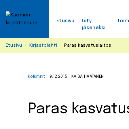
Skip
to
content
Etusivu
Liity
Toi
jäseneksi
Etusivu
>
Kirjastolehti
>
Paras kasvatuslaitos
Kolumnit
9.12.2015
KAISA HAATANEN
Paras kasvatu