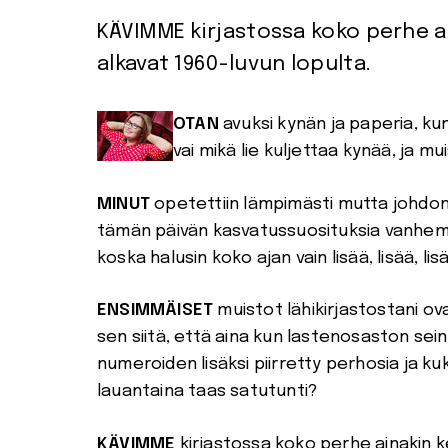
KÄVIMME kirjastossa koko perhe ai
alkavat 1960-luvun lopulta.
OTAN
avuksi kynän ja paperia, ku
vai mikä lie kuljettaa kynää, ja mu
MINUT
opetettiin lämpimästi mutta johdon
tämän päivän kasvatussuosituksia vanhemp
koska halusin koko ajan vain lisää, lisää, lis
ENSIMMÄISET
muistot lähikirjastostani ova
sen siitä, että aina kun lastenosaston seinäl
numeroiden lisäksi piirretty perhosia ja ku
lauantaina taas satutunti?
KÄVIMME
kirjastossa koko perhe ainakin ke