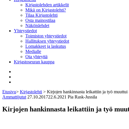
Kirjastolehden artikkelit
Mikä on Kirjastolehti?
Tilaa Kirjastolehti
Osta mainostilaa
Näköislehdet
Yhteystiedot
Toimiston yhteystiedot
Hallituksen yhteystiedot
Lomakkeet ja laskutus
Medialle
Ota yhteyttä
Kirjastoseuran kauppa
Facebook
Bluesky
Instagram
Etusivu
>
Kirjastolehti
>
Kirjojen hankinnasta leikattiin ja työ muuttui
Ammattijutut
27.10.2017
22.6.2021
Pia Rask-Jussila
Kirjojen hankinnasta leikattiin ja työ muut