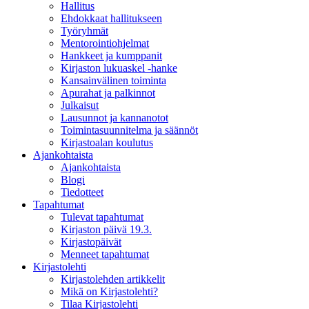
Hallitus
Ehdokkaat hallitukseen
Työryhmät
Mentorointi­ohjelmat
Hankkeet ja kumppanit
Kirjaston lukuaskel -hanke
Kansainvälinen toiminta
Apurahat ja palkinnot
Julkaisut
Lausunnot ja kannanotot
Toimintasuunnitelma ja säännöt
Kirjastoalan koulutus
Ajankohtaista
Ajankohtaista
Blogi
Tiedotteet
Tapahtumat
Tulevat tapahtumat
Kirjaston päivä 19.3.
Kirjastopäivät
Menneet tapahtumat
Kirjastolehti
Kirjastolehden artikkelit
Mikä on Kirjastolehti?
Tilaa Kirjastolehti