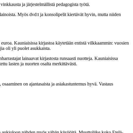
 vinkkausta ja järjestelmällistä pedagogista työtä.
ainoista. Myös dvd:t ja konsolipelit kiertävät hyvin, mutta niiden
euroa. Kauniaisissa kirjastoa käytetään entistä vilkkaammin: vuosien
a oli yli puolet asukkaista.
harrastajat lainaavat kirjastosta runsaasti nuotteja. Kauniaisissa
tu lasten ja nuorten osalta merkittävästi.
 osaaminen on ajantasaista ja asiakastuntemus hyvä. Vastaus
 on aukioloon nähden myös vähän kävijöitä. Muuttoliike koko Etelä-