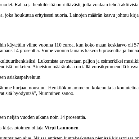
uodet. Rahaa ja henkilöstöä on riittävästi, jotta voidaan tehdä aktiivista
, joka houkuttaa erityisesti nuoria. Lainojen määrän kasvu johtuu kirjal
a
ihin käytettiin viime vuonna 110 euroa, kun koko maan keskiarvo oli 57 
ainaus 14 prosenttia. Viime vuonna lainaus kasvoi 6 prosenttia ja lainaaji
kulttuurihenkisiksi. Lukemista arvostetaan paljon ja esimerkiksi musiikin
rendistä poiketen. Aineiston määrärahaa on tällä vuosikymmenellä kasvatet
sen asiakaspalveluun.
äärämme hurjaan nousuun. Henkilökuntamme on kokenutta ja koulutettua,
vat sitä hyödyntää”, Numminen sanoo.
sen neljän vuoden aikana noin 14 prosenttia.
oo kirjastotoimenjohtaja
Virpi Launonen
.
aseutumainen alue. Näissä entisten kuntakeskusten pienissä kirjastoissa