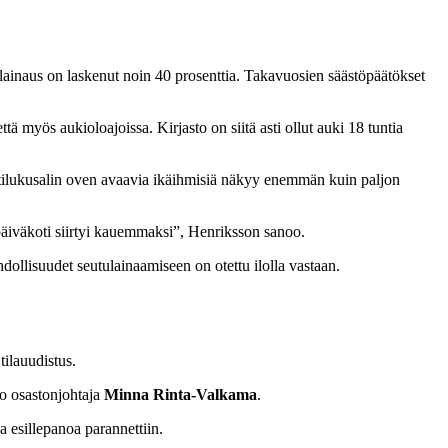
lainaus on laskenut noin 40 prosenttia. Takavuosien säästöpäätökset
tä myös aukioloajoissa. Kirjasto on siitä asti ollut auki 18 tuntia
htilukusalin oven avaavia ikäihmisiä näkyy enemmän kuin paljon
 päiväkoti siirtyi kauemmaksi”, Henriksson sanoo.
ollisuudet seutulainaamiseen on otettu ilolla vastaan.
 tilauudistus.
oo osastonjohtaja
Minna Rinta-Valkama
.
a esillepanoa parannettiin.