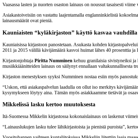
Vaasassa lasten ja nuorten osaston lainaus on noussut tasaisesti viime v
Asiakastoiveisiin on vastattu laajentamalla englanninkielistä kokoelmaa
lainausmäärät ovat pieniä.
Kauniaisten “kyläkirjaston” käyttö kasvaa vauhdill
Kauniaisissa kirjastoon panostetaan. Asukasta kohden kirjastopalvelu
2011 ja 2015 välillä kävijämäärä kasvoi huimat lähes 40 prosenttia ja l
Kirjastonjohtaja
Piritta Numminen
kehuu granilaisia sivistyneiksi ja 
musiikkiäänitteiden lainaus on säilynyt ennallaan valtakunnallisesta t
Kirjaston menestyksen syyksi Numminen nostaa esiin myös panostuk
“Uskon, että asiakaspalvelun laadulla on ollut iso merkitys kävijäm
kysymykseen löytyy aina. Tämän myös asiakkaamme tietävät ja osaa
Mikkelissä lasku kertoo muutoksesta
Itä-Suomessa Mikkelin kirjastossa kokonaislainaus on laskenut viimei
“Lainauslukujen lasku tulee lähikirjastoista ja pienistä puroista”, kert
Vuosituhannen vaihteen kuntaliitoksissa Mikkeliin liitettiin laaja ma