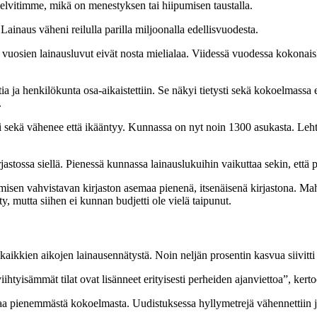
Selvitimme, mikä on menestyksen tai hiipumisen taustalla.
. Lainaus väheni reilulla parilla miljoonalla edellisvuodesta.
vuosien lainausluvut eivät nosta mielialaa. Viidessä vuodessa kokonais
a ja henkilökunta osa-aikaistettiin. Se näkyi tietysti sekä kokoelmassa et
.
ki sekä vähenee että ikääntyy. Kunnassa on nyt noin 1300 asukasta. Le
stossa siellä. Pienessä kunnassa lainauslukuihin vaikuttaa sekin, että
misen vahvistavan kirjaston asemaa pienenä, itsenäisenä kirjastona. Mahd
, mutta siihen ei kunnan budjetti ole vielä taipunut.
 kaikkien aikojen lainausennätystä. Noin neljän prosentin kasvua siivitti
tyisämmät tilat ovat lisänneet erityisesti perheiden ajanviettoa”, kert
mpaa pienemmästä kokoelmasta. Uudistuksessa hyllymetrejä vähennettiin j