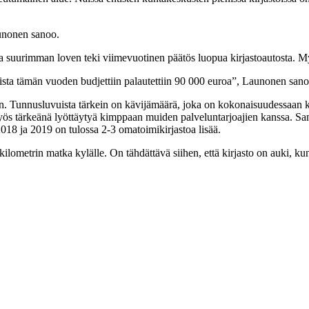
aunonen sanoo.
 suurimman loven teki viimevuotinen päätös luopua kirjastoautosta. Myös
ista tämän vuoden budjettiin palautettiin 90 000 euroa”, Launonen san
aan. Tunnusluvuista tärkein on kävijämäärä, joka on kokonaisuudessaan
 tärkeänä lyöttäytyä kimppaan muiden palveluntarjoajien kanssa. Saman
8 ja 2019 on tulossa 2-3 omatoimikirjastoa lisää.
kilometrin matka kylälle. On tähdättävä siihen, että kirjasto on auki, ku