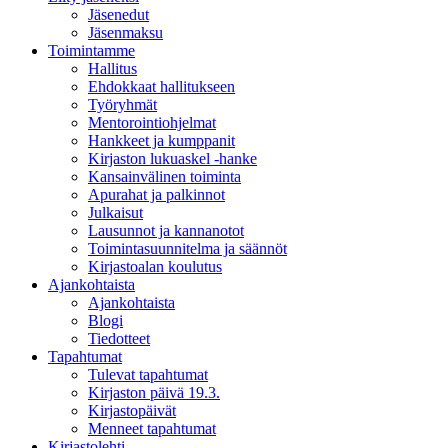
Jäsenedut
Jäsenmaksu
Toimintamme
Hallitus
Ehdokkaat hallitukseen
Työryhmät
Mentorointi­ohjelmat
Hankkeet ja kumppanit
Kirjaston lukuaskel -hanke
Kansainvälinen toiminta
Apurahat ja palkinnot
Julkaisut
Lausunnot ja kannanotot
Toimintasuunnitelma ja säännöt
Kirjastoalan koulutus
Ajankohtaista
Ajankohtaista
Blogi
Tiedotteet
Tapahtumat
Tulevat tapahtumat
Kirjaston päivä 19.3.
Kirjastopäivät
Menneet tapahtumat
Kirjastolehti