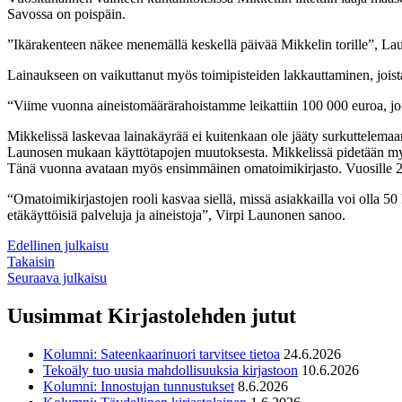
Savossa on poispäin.
”Ikärakenteen näkee menemällä keskellä päivää Mikkelin torille”, L
Lainaukseen on vaikuttanut myös toimipisteiden lakkauttaminen, joista
“Viime vuonna aineistomäärärahoistamme leikattiin 100 000 euroa, jo
Mikkelissä laskevaa lainakäyrää ei kuitenkaan ole jääty surkuttelem
Launosen mukaan käyttötapojen muutoksesta. Mikkelissä pidetään myös
Tänä vuonna avataan myös ensimmäinen omatoimikirjasto. Vuosille 201
“Omatoimikirjastojen rooli kasvaa siellä, missä asiakkailla voi olla 50 
etäkäyttöisiä palveluja ja aineistoja”, Virpi Launonen sanoo.
Edellinen julkaisu
Takaisin
Seuraava julkaisu
Uusimmat Kirjastolehden jutut
Kolumni: Sateenkaarinuori tarvitsee tietoa
24.6.2026
Tekoäly tuo uusia mahdollisuuksia kirjastoon
10.6.2026
Kolumni: Innostujan tunnustukset
8.6.2026