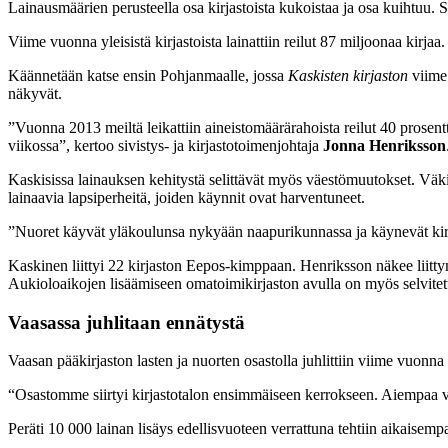
Lainausmäärien perusteella osa kirjastoista kukoistaa ja osa kuihtuu. 
Viime vuonna yleisistä kirjastoista lainattiin reilut 87 miljoonaa kirjaa
Käännetään katse ensin Pohjanmaalle, jossa
Kaskisten kirjaston
viime 
näkyvät.
”Vuonna 2013 meiltä leikattiin aineistomäärärahoista reilut 40 prosentti
viikossa”, kertoo sivistys- ja kirjastotoimenjohtaja
Jonna Henriksson
Kaskisissa lainauksen kehitystä selittävät myös väestömuutokset. Vä
lainaavia lapsiperheitä, joiden käynnit ovat harventuneet.
”Nuoret käyvät yläkoulunsa nykyään naapurikunnassa ja käynevät kirja
Kaskinen liittyi 22 kirjaston Eepos-kimppaan. Henriksson näkee liitty
Aukioloaikojen lisäämiseen omatoimikirjaston avulla on myös selvitetty
Vaasassa juhlitaan ennätystä
Vaasan pääkirjaston lasten ja nuorten osastolla juhlittiin viime vuonna
“Osastomme siirtyi kirjastotalon ensimmäiseen kerrokseen. Aiempaa viih
Peräti 10 000 lainan lisäys edellisvuoteen verrattuna tehtiin aikaise