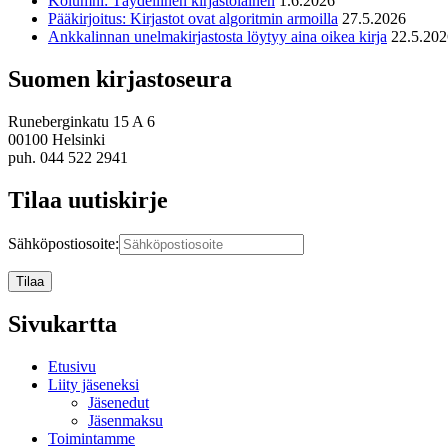
Kolumni: Täydellinen kirjastolainen
1.6.2026
Pääkirjoitus: Kirjastot ovat algoritmin armoilla
27.5.2026
Ankkalinnan unelmakirjastosta löytyy aina oikea kirja
22.5.202
Suomen kirjastoseura
Runeberginkatu 15 A 6
00100 Helsinki
puh. 044 522 2941
Tilaa uutiskirje
Sähköpostiosoite:
Sivukartta
Etusivu
Liity jäseneksi
Jäsenedut
Jäsenmaksu
Toimintamme