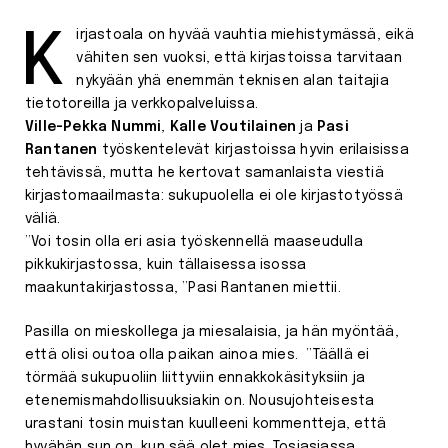
Kirjastoala on hyvää vauhtia miehistymässä, eikä
vähiten sen vuoksi, että kirjastoissa tarvitaan
nykyään yhä enemmän teknisen alan taitajia
tietotoreilla ja verkkopalveluissa.
Ville-Pekka Nummi
,
Kalle Voutilainen
ja
Pasi
Rantanen
työskentelevät kirjastoissa hyvin erilaisissa
tehtävissä, mutta he kertovat samanlaista viestiä
kirjastomaailmasta: sukupuolella ei ole kirjastotyössä
väliä.
”Voi tosin olla eri asia työskennellä maaseudulla
pikkukirjastossa, kuin tällaisessa isossa
maakuntakirjastossa, ”Pasi Rantanen miettii.
Pasilla on mieskollega ja miesalaisia, ja hän myöntää,
että olisi outoa olla paikan ainoa mies. ”Täällä ei
törmää sukupuoliin liittyviin ennakkokäsityksiin ja
etenemismahdollisuuksiakin on. Nousujohteisesta
urastani tosin muistan kuulleeni kommentteja, että
hyvähän sun on, kun sää olet mies. Tosiasiassa