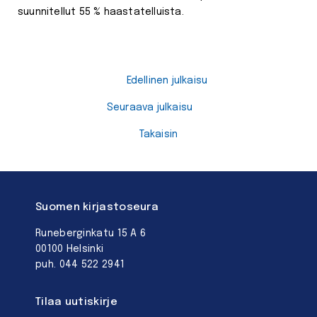
suunnitellut 55 % haastatelluista.
Edellinen julkaisu
Seuraava julkaisu
Takaisin
Suomen kirjastoseura
Runeberginkatu 15 A 6
00100 Helsinki
puh. 044 522 2941
Tilaa uutiskirje