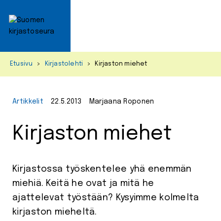
Primar
Menu
Skip
Etusivu
>
Kirjastolehti
>
Kirjaston miehet
to
content
Artikkelit
22.5.2013
Marjaana Roponen
Kirjaston miehet
Kirjastossa työskentelee yhä enemmän
miehiä. Keitä he ovat ja mitä he
ajattelevat työstään? Kysyimme kolmelta
kirjaston mieheltä.