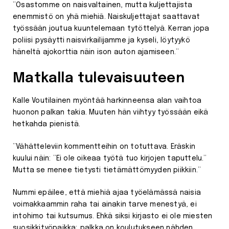
”Osastomme on naisvaltainen, mutta kuljettajista
enemmistö on yhä miehiä. Naiskuljettajat saattavat
työssään joutua kuuntelemaan tytöttelyä. Kerran jopa
poliisi pysäytti naisvirkailijamme ja kyseli, löytyykö
häneltä ajokorttia näin ison auton ajamiseen.”
Matkalla tulevaisuuteen
Kalle Voutilainen myöntää harkinneensa alan vaihtoa
huonon palkan takia. Muuten hän viihtyy työssään eikä
hetkahda pienistä.
”Vähätteleviin kommentteihin on totuttava. Eräskin
kuului näin: ”Ei ole oikeaa työtä tuo kirjojen taputtelu.”
Mutta se menee tietysti tietämättömyyden piikkiin.”
Nummi epäilee, että miehiä ajaa työelämässä naisia
voimakkaammin raha tai ainakin tarve menestyä, ei
intohimo tai kutsumus. Ehkä siksi kirjasto ei ole miesten
suosikkityöpaikka; palkka on koulutukseen nähden