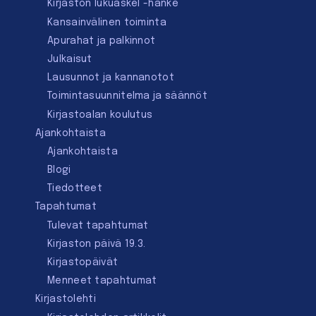
Kirjaston lukuaskel -hanke
Kansainvälinen toiminta
Apurahat ja palkinnot
Julkaisut
Lausunnot ja kannanotot
Toimintasuunnitelma ja säännöt
Kirjastoalan koulutus
Ajankohtaista
Ajankohtaista
Blogi
Tiedotteet
Tapahtumat
Tulevat tapahtumat
Kirjaston päivä 19.3.
Kirjastopäivät
Menneet tapahtumat
Kirjastolehti