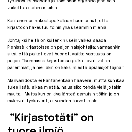
työssäni. Esimiehenä ja toiminnan organisoijana voin
vaikuttaa näihin asioihin.”
Rantanen on näköalapaikallaan huomannut, että
kirjastoon hakeutuu töihin yhä useammin miehiä.
Johtajiksi heitä on kuitenkin usein vaikea saada.
Pienissä kirjastoissa on paljon naisjohtajia; varmaankin
siksi, että palkat ovat huonot, vaikka vastuuta on
paljon. ”Isommissa kirjastoissa palkat ovat vähän
paremmat, ja meilläkin on kaksi miestä apulaisjohtajina.”
Alanvaihdosta ei Rantanenkaan haaveile, mutta kun ikää
tulee lisää, alkaa miettiä, haluaisiko tehdä vielä jotakin
muuta. ”Mutta kun on kiva lähteä aamuisin töihin ja on
mukavat työkaverit, ei vaihdon tarvetta ole.”
”Kirjastotäti” on
tuore ilmiö