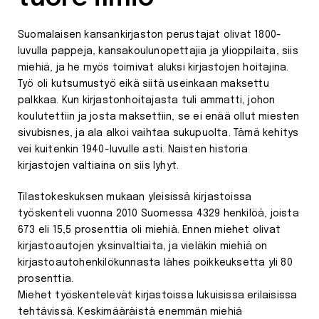
Suomalaisen kansankirjaston perustajat olivat 1800-
luvulla pappeja, kansakoulunopettajia ja ylioppilaita, siis
miehiä, ja he myös toimivat aluksi kirjastojen hoitajina.
Työ oli kutsumustyö eikä siitä useinkaan maksettu
palkkaa. Kun kirjastonhoitajasta tuli ammatti, johon
koulutettiin ja josta maksettiin, se ei enää ollut miesten
sivubisnes, ja ala alkoi vaihtaa sukupuolta. Tämä kehitys
vei kuitenkin 1940-luvulle asti. Naisten historia
kirjastojen valtiaina on siis lyhyt.
Tilastokeskuksen mukaan yleisissä kirjastoissa
työskenteli vuonna 2010 Suomessa 4329 henkilöä, joista
673 eli 15,5 prosenttia oli miehiä. Ennen miehet olivat
kirjastoautojen yksinvaltiaita, ja vieläkin miehiä on
kirjastoautohenkilökunnasta lähes poikkeuksetta yli 80
prosenttia.
Miehet työskentelevät kirjastoissa lukuisissa erilaisissa
tehtävissä. Keskimääräistä enemmän miehiä