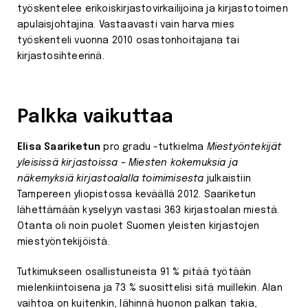
työskentelee erikoiskirjastovirkailijoina ja kirjastotoimen
apulaisjohtajina. Vastaavasti vain harva mies
työskenteli vuonna 2010 osastonhoitajana tai
kirjastosihteerinä.
Palkka vaikuttaa
Elisa Saariketun
pro gradu -tutkielma
Miestyöntekijät
yleisissä kirjastoissa – Miesten kokemuksia ja
näkemyksiä kirjastoalalla toimimisesta
julkaistiin
Tampereen yliopistossa keväällä 2012. Saariketun
lähettämään kyselyyn vastasi 363 kirjastoalan miestä.
Otanta oli noin puolet Suomen yleisten kirjastojen
miestyöntekijöistä.
Tutkimukseen osallistuneista 91 % pitää työtään
mielenkiintoisena ja 73 % suosittelisi sitä muillekin. Alan
vaihtoa on kuitenkin, lähinnä huonon palkan takia,