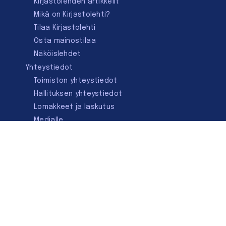
Kirjastolehden artikkelit
Mikä on Kirjastolehti?
Tilaa Kirjastolehti
Osta mainostilaa
Näköislehdet
Yhteystiedot
Toimiston yhteystiedot
Hallituksen yhteystiedot
Lomakkeet ja laskutus
Medialle
Ota yhteyttä
Kirjastoseuran kauppa