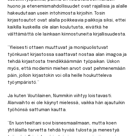
huono ja etenemismahdollisuudet ovat rajallisia ja alalle
hakeudutaan usein intohimosta kirjoihin. Tosin
kirjastoautot ovat alalla poikkeavia paikkoja siksi, ettei
kaikilla kuskeilla ole alan koulutusta, eivätkä he
välttämättä ole lainkaan kiinnostuneita kirjallisuudesta.
”Yleisesti ottaen muuttuvat ja monipuolistuvat
työnkuvat kirjastossa saattavat nostaa alan imagoa ja
tehdä kirjastosta trendikkäämmän työpaikan. Uskon
myös, että modernin miehen arvot ovat pehmenemään
päin, jolloin kirjastokin voi olla heille houkutteleva
työympäristö.”
Ja kuten Voutilainen, Nummikin viihtyy loistavasti.
Alanvaihto ei ole käynyt mielessä, vaikka hän ajautuikin
työhönsä sattuman kautta.
”En luonteeltani sovi bisnesmaailmaan, mutta koen
yhtälailla tarvetta tehdä hyvää tulosta ja menestyä