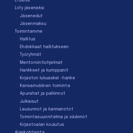
Etusivu
Liity jäseneksi
Jäsenedut
Jäsenmaksu
Toimintamme
Hallitus
Ehdokkaat hallitukseen
Työryhmät
Mentorointi­ohjelmat
Hankkeet ja kumppanit
Kirjaston lukuaskel -hanke
Kansainvälinen toiminta
Apurahat ja palkinnot
Julkaisut
Lausunnot ja kannanotot
Toimintasuunnitelma ja säännöt
Kirjastoalan koulutus
Ajankohtaista