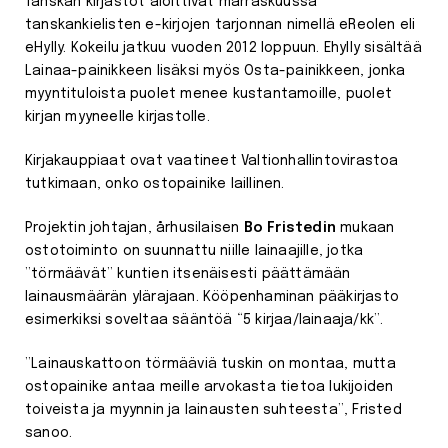
Tanskan kirjastot aloittivat marraskuussa
tanskankielisten e-kirjojen tarjonnan nimellä eReolen eli
eHylly. Kokeilu jatkuu vuoden 2012 loppuun. Ehylly sisältää
Lainaa-painikkeen lisäksi myös Osta-painikkeen, jonka
myyntituloista puolet menee kustantamoille, puolet
kirjan myyneelle kirjastolle.
Kirjakauppiaat ovat vaatineet Valtionhallintovirastoa
tutkimaan, onko ostopainike laillinen.
Projektin johtajan, århusilaisen
Bo Fristedin
mukaan
ostotoiminto on suunnattu niille lainaajille, jotka
”törmäävät” kuntien itsenäisesti päättämään
lainausmäärän ylärajaan. Kööpenhaminan pääkirjasto
esimerkiksi soveltaa sääntöä “5 kirjaa/lainaaja/kk”.
”Lainauskattoon törmääviä tuskin on montaa, mutta
ostopainike antaa meille arvokasta tietoa lukijoiden
toiveista ja myynnin ja lainausten suhteesta”, Fristed
sanoo.