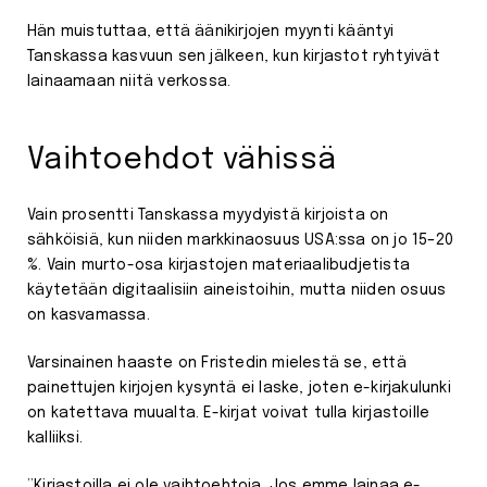
Hän muistuttaa, että äänikirjojen myynti kääntyi
Tanskassa kasvuun sen jälkeen, kun kirjastot ryhtyivät
lainaamaan niitä verkossa.
Vaihtoehdot vähissä
Vain prosentti Tanskassa myydyistä kirjoista on
sähköisiä, kun niiden markkinaosuus USA:ssa on jo 15–20
%. Vain murto-osa kirjastojen materiaalibudjetista
käytetään digitaalisiin aineistoihin, mutta niiden osuus
on kasvamassa.
Varsinainen haaste on Fristedin mielestä se, että
painettujen kirjojen kysyntä ei laske, joten e-kirjakulunki
on katettava muualta. E-kirjat voivat tulla kirjastoille
kalliiksi.
”Kirjastoilla ei ole vaihtoehtoja. Jos emme lainaa e-