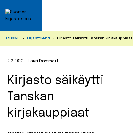
Primar
Menu
Skip
Etusivu
>
Kirjastolehti
>
Kirjasto säikäytti Tanskan kirjakauppiaat
to
content
2.2.2012
Lauri Dammert
Kirjasto säikäytti
Tanskan
kirjakauppiaat