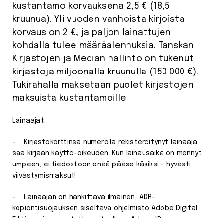
kustantamo korvauksena 2,5 € (18,5
kruunua). Yli vuoden vanhoista kirjoista
korvaus on 2 €, ja paljon lainattujen
kohdalla tulee määräalennuksia. Tanskan
Kirjastojen ja Median hallinto on tukenut
kirjastoja miljoonalla kruunulla (150 000 €).
Tukirahalla maksetaan puolet kirjastojen
maksuista kustantamoille.
Lainaajat:
– Kirjastokorttinsa numerolla rekisteröitynyt lainaaja
saa kirjaan käyttö-oikeuden. Kun lainausaika on mennyt
umpeen, ei tiedostoon enää pääse käsiksi – hyvästi
viivästymismaksut!
– Lainaajan on hankittava ilmainen, ADR-
kopiontisuojauksen sisältävä ohjelmisto Adobe Digital