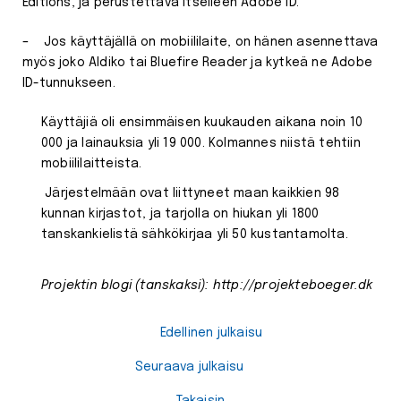
Editions, ja perustettava itselleen Adobe ID.
– Jos käyttäjällä on mobiililaite, on hänen asennettava
myös joko Aldiko tai Bluefire Reader ja kytkeä ne Adobe
ID-tunnukseen.
Käyttäjiä oli ensimmäisen kuukauden aikana noin 10
000 ja lainauksia yli 19 000. Kolmannes niistä tehtiin
mobiililaitteista.
Järjestelmään ovat liittyneet maan kaikkien 98
kunnan kirjastot, ja tarjolla on hiukan yli 1800
tanskankielistä sähkökirjaa yli 50 kustantamolta.
Projektin blogi (tanskaksi): http://projekteboeger.dk
Edellinen julkaisu
Seuraava julkaisu
Takaisin