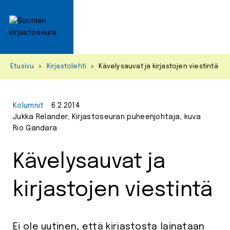
Primar
Menu
Skip
Etusivu
>
Kirjastolehti
>
Kävelysauvat ja kirjastojen viestintä
to
content
Kolumnit
6.2.2014
Jukka Relander, Kirjastoseuran puheenjohtaja, kuva
Rio Gandara
Kävelysauvat ja
kirjastojen viestintä
Ei ole uutinen, että kirjastosta lainataan