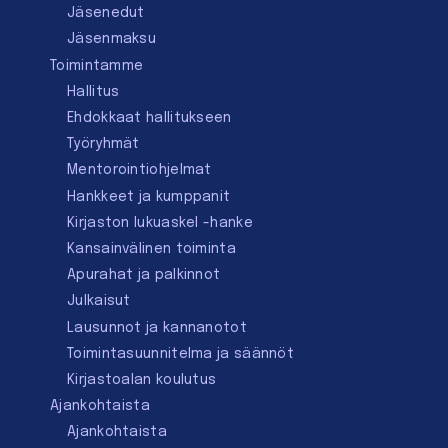
Jäsenedut
Jäsenmaksu
Toimintamme
Hallitus
Ehdokkaat hallitukseen
Työryhmät
Mentorointi­ohjelmat
Hankkeet ja kumppanit
Kirjaston lukuaskel -hanke
Kansainvälinen toiminta
Apurahat ja palkinnot
Julkaisut
Lausunnot ja kannanotot
Toimintasuunnitelma ja säännöt
Kirjastoalan koulutus
Ajankohtaista
Ajankohtaista