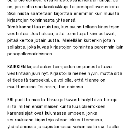
SE
ei ole uutinen, että kirjastosta lainataan kirjoja. Se
on, jos sieltä saa käsilaukkuja tai pesäpallovarusteita.
Siksi niistä saatetaan kirjoittaa enemmän kuin muusta
kirjastojen toiminnasta yhteensä.
Tämä kannattaa muistaa, kun suunnitellaan kirjastojen
viestintää. Jos haluaa, että toimittajat kiinnostuvat,
pitää kertoa jotain uutta. Mielellään kuitenkin jotain
sellaista, joka kuvaa kirjastojen toimintaa paremmin kuin
pesäpallomailabisnes.
KAIKKIEN
kirjastoalan toimijoiden on panostettava
viestintään juuri nyt. Kirjastoilla menee hyvin, mutta sitä
ei tiedetä tarpeeksi. Ja voi olla, että tilanne on
muuttumassa. Tai onkin, itse asiassa.
ERI
puolilta maata tihkuu jatkuvasti hälyttäviä tietoja
siitä, miten ensimmäisen kuntafuusiokierroksen
karenssiajat ovat kulumassa umpeen, jonka
seurauksena kirjastoja ollaan lakkauttamassa,
yhdistämässä ja supistamassa vähän siellä sun täällä.