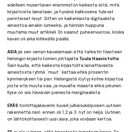
edelleen musertavan enemmistön kaikesta siitä, mitä
kirjastoista lainataan, ja hyvänä kakkosena tulevat
perinteiset levyt. Sitten on kaikenlaista digitaalista
aineistoa ainakin lumeeksi, ja hännän huippuna
muutama muut artikkeli. En saanut puheenvuoroa, koska
kaveri oli aika kiihkeällä päällä.
ASIA
jäi sen verran kaivelemaan että tarkistin tilanteen
Helsingin kirjastotoimen johtajalta
Tuula Haavistolta
.
Sain kuulla, että kaikesta kirjastoilta lainattavasta
aineistosta ryhmä ”muut” kattaa ehkä prosentin
kymmenyksen tai pari. Helsingistä löytyy kolme kirjastoa
josta sitä muuta saa, ja muualta maasta ehkä jokunen.
Kyse on siis häviävän pienestä marginaalista.
ERÄS
toimittajakaverini kuvaili julkaisukelpoisen uutisen
rakennetta näin: ennen oli 1,2 ja 3, nyt on neljä. Uutinen
on lähtökohtaisesti uusi asia, joka voidaan kertoa.