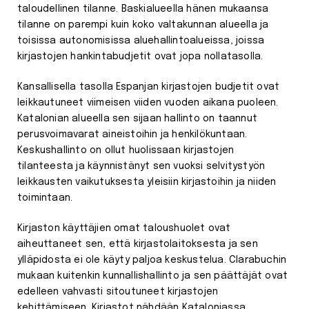
taloudellinen tilanne. Baskialueella hänen mukaansa
tilanne on parempi kuin koko valtakunnan alueella ja
toisissa autonomisissa aluehallintoalueissa, joissa
kirjastojen hankintabudjetit ovat jopa nollatasolla.
Kansallisella tasolla Espanjan kirjastojen budjetit ovat
leikkautuneet viimeisen viiden vuoden aikana puoleen.
Katalonian alueella sen sijaan hallinto on taannut
perusvoimavarat aineistoihin ja henkilökuntaan.
Keskushallinto on ollut huolissaan kirjastojen
tilanteesta ja käynnistänyt sen vuoksi selvitystyön
leikkausten vaikutuksesta yleisiin kirjastoihin ja niiden
toimintaan.
Kirjaston käyttäjien omat taloushuolet ovat
aiheuttaneet sen, että kirjastolaitoksesta ja sen
ylläpidosta ei ole käyty paljoa keskustelua. Clarabuchin
mukaan kuitenkin kunnallishallinto ja sen päättäjät ovat
edelleen vahvasti sitoutuneet kirjastojen
kehittämiseen. Kirjastot nähdään Kataloniassa