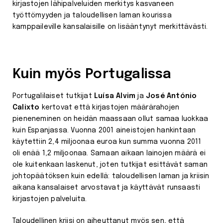
kirjastojen lähipalveluiden merkitys kasvaneen
työttömyyden ja taloudellisen laman kourissa
kamppaileville kansalaisille on lisääntynyt merkittävästi.
Kuin myös Portugalissa
Portugalilaiset tutkijat
Luísa Alvim
ja
José António
Calixto
kertovat että kirjastojen määrärahojen
pieneneminen on heidän maassaan ollut samaa luokkaa
kuin Espanjassa. Vuonna 2001 aineistojen hankintaan
käytettiin 2,4 miljoonaa euroa kun summa vuonna 2011
oli enää 1,2 miljoonaa. Samaan aikaan lainojen määrä ei
ole kuitenkaan laskenut, joten tutkijat esittävät saman
johtopäätöksen kuin edellä: taloudellisen laman ja kriisin
aikana kansalaiset arvostavat ja käyttävät runsaasti
kirjastojen palveluita.
Taloudellinen kriisi on aiheuttanut myös sen, että