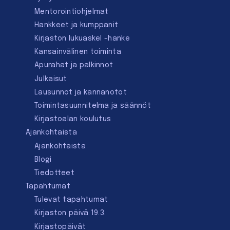
Mentorointi­ohjelmat
Hankkeet ja kumppanit
Kirjaston lukuaskel -hanke
Kansainvälinen toiminta
Apurahat ja palkinnot
Julkaisut
Lausunnot ja kannanotot
Toimintasuunnitelma ja säännöt
Kirjastoalan koulutus
Ajankohtaista
Ajankohtaista
Blogi
Tiedotteet
Tapahtumat
Tulevat tapahtumat
Kirjaston päivä 19.3.
Kirjastopäivät