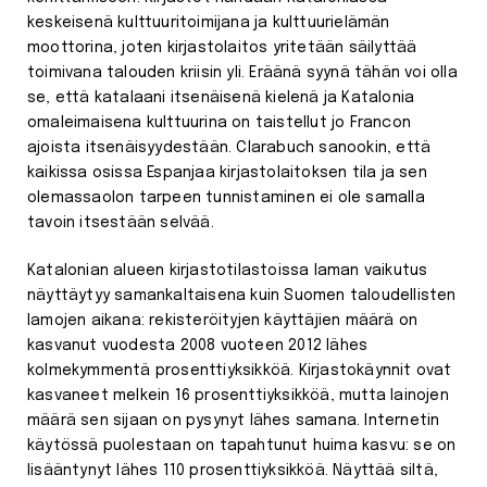
keskeisenä kulttuuritoimijana ja kulttuurielämän
moottorina, joten kirjastolaitos yritetään säilyttää
toimivana talouden kriisin yli. Eräänä syynä tähän voi olla
se, että katalaani itsenäisenä kielenä ja Katalonia
omaleimaisena kulttuurina on taistellut jo Francon
ajoista itsenäisyydestään. Clarabuch sanookin, että
kaikissa osissa Espanjaa kirjastolaitoksen tila ja sen
olemassaolon tarpeen tunnistaminen ei ole samalla
tavoin itsestään selvää.
Katalonian alueen kirjastotilastoissa laman vaikutus
näyttäytyy samankaltaisena kuin Suomen taloudellisten
lamojen aikana: rekisteröityjen käyttäjien määrä on
kasvanut vuodesta 2008 vuoteen 2012 lähes
kolmekymmentä prosenttiyksikköä. Kirjastokäynnit ovat
kasvaneet melkein 16 prosenttiyksikköä, mutta lainojen
määrä sen sijaan on pysynyt lähes samana. Internetin
käytössä puolestaan on tapahtunut huima kasvu: se on
lisääntynyt lähes 110 prosenttiyksikköä. Näyttää siltä,