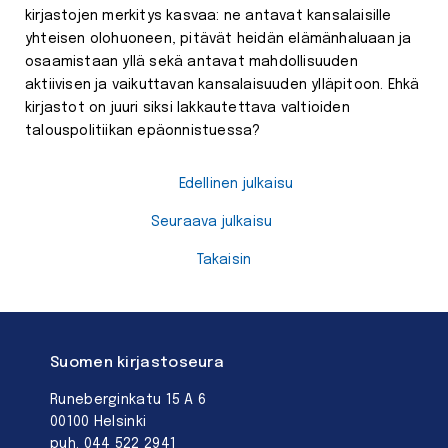
kirjastojen merkitys kasvaa: ne antavat kansalaisille
yhteisen olohuoneen, pitävät heidän elämänhaluaan ja
osaamistaan yllä sekä antavat mahdollisuuden
aktiivisen ja vaikuttavan kansalaisuuden ylläpitoon. Ehkä
kirjastot on juuri siksi lakkautettava valtioiden
talouspolitiikan epäonnistuessa?
Edellinen julkaisu
Seuraava julkaisu
Takaisin
Suomen kirjastoseura
Runeberginkatu 15 A 6
00100 Helsinki
puh. 044 522 2941