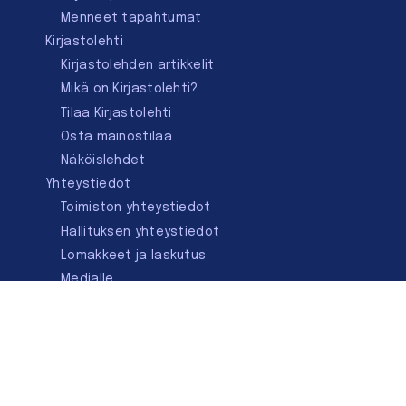
Menneet tapahtumat
Kirjastolehti
Kirjastolehden artikkelit
Mikä on Kirjastolehti?
Tilaa Kirjastolehti
Osta mainostilaa
Näköislehdet
Yhteystiedot
Toimiston yhteystiedot
Hallituksen yhteystiedot
Lomakkeet ja laskutus
Medialle
Ota yhteyttä
Kirjastoseuran kauppa