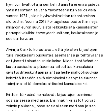
hyvinvointivaltiota ja sen kehittämistä ei enää pidetä
yhtä itsestään selvänä tavoitteena kuin se oli vielä
vuonna 1974, jolloin hyvinvointivaltion rakentaminen
aloitettiin. Vuonna 2013 Portugalissa päätettiin neljän
miljardin euron suuruisista leikkauksista kansalaisten
peruspalveluihin: terveydenhuoltoon, koulutukseen ja
sosiaaliturvaan.
Alvim ja Calixto korostavat, että yleisten kirjastojen
tulisi radikaalisti puolustaa asemaansa ja tehtäväänsä
erityisesti talouden kriisiaikoina. Niiden tehtävänä on
luoda sosiaalista pääomaa: sitouttaa kansalaisia
sivistysyhteiskuntaan ja antaa heille mahdollisuuksia
kehittää itseään sekä aktiiviseksi tietoyhteiskunnan
toimijaksi että demokraattiseksi kansalaiseksi.
Erittäin tärkeänä he näkevät kirjastojen toiminnan
sosiaalisessa mediassa. Ensinnäkin kirjastot voivat
toimia paikkana, jossa sosiaaliseen mediaan ja sen