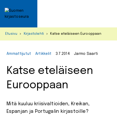
Primar
Menu
Skip
Etusivu
>
Kirjastolehti
>
Katse eteläiseen Eurooppaan
to
content
Ammattijutut
Artikkelit
3.7.2014
Jarmo Saarti
Katse eteläiseen
Eurooppaan
Mitä kuuluu kriisivaltioiden, Kreikan,
Espanjan ja Portugalin kirjastoille?