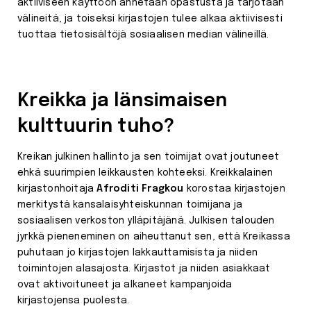
aktiiviseen käyttöön annetaan opastusta ja tarjotaan
välineitä, ja toiseksi kirjastojen tulee alkaa aktiivisesti
tuottaa tietosisältöjä sosiaalisen median välineillä.
Kreikka ja länsimaisen
kulttuurin tuho?
Kreikan julkinen hallinto ja sen toimijat ovat joutuneet
ehkä suurimpien leikkausten kohteeksi. Kreikkalainen
kirjastonhoitaja
Afroditi Fragkou
korostaa kirjastojen
merkitystä kansalaisyhteiskunnan toimijana ja
sosiaalisen verkoston ylläpitäjänä. Julkisen talouden
jyrkkä pieneneminen on aiheuttanut sen, että Kreikassa
puhutaan jo kirjastojen lakkauttamisista ja niiden
toimintojen alasajosta. Kirjastot ja niiden asiakkaat
ovat aktivoituneet ja alkaneet kampanjoida
kirjastojensa puolesta.