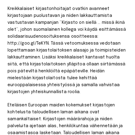
Kreikkalaiset kirjastonhoitajat ovatkin avanneet
kirjastojaan puolustavan ja niiden lakkauttamista
vastustavan kampanjan ”Kirjasto on siellä … missä ikinä
olet”, johon suomalainen kollega voi käydä esittämässä
solidaarisuudenosoituksensa osoitteessa:
http://goo.gl/TeKYN. Tässä vetoomuksessa vedotaan
lopettamaan kirjastolaitoksen alasajo ja toimipisteiden
lakkauttaminen. Lisäksi kreikkalaiset kantavat huolta
siitä, että kirjastolaitoksen ylläpitoa ollaan siirtämässä
pois päteviltä henkilöiltä epäpäteville. Heidän
mielestään kirjastolaitosta tulee kehittää
eurooppalaisessa yhteistyössä ja samalla vahvistaa
kirjastojen yhteiskunnallista roolia.
Eteläisen Euroopan maiden kokemukset kirjastojen
kohtelusta taloudellisen laman aikana ovat
samankaltaiset. Kirjastojen määrärahoja ja niiden
palveluita ajetaan alas, henkilökuntaa vähennetään ja
osaamistasoa lasketaan. Taloudellisen laman aikana