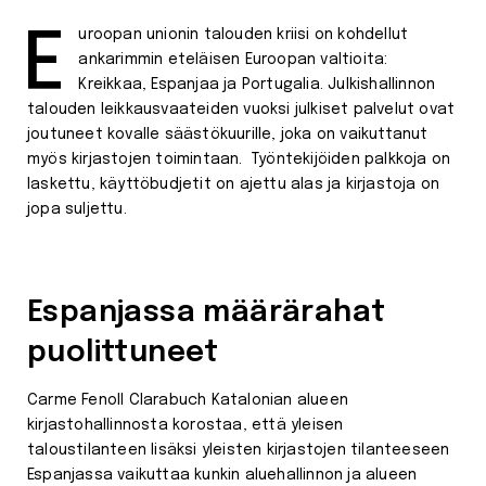
Euroopan unionin talouden kriisi on kohdellut
ankarimmin eteläisen Euroopan valtioita:
Kreikkaa, Espanjaa ja Portugalia. Julkishallinnon
talouden leikkausvaateiden vuoksi julkiset palvelut ovat
joutuneet kovalle säästökuurille, joka on vaikuttanut
myös kirjastojen toimintaan. Työntekijöiden palkkoja on
laskettu, käyttöbudjetit on ajettu alas ja kirjastoja on
jopa suljettu.
Espanjassa määrärahat
puolittuneet
Carme Fenoll Clarabuch Katalonian alueen
kirjastohallinnosta korostaa, että yleisen
taloustilanteen lisäksi yleisten kirjastojen tilanteeseen
Espanjassa vaikuttaa kunkin aluehallinnon ja alueen