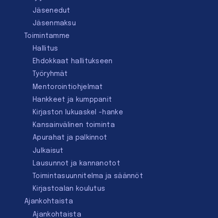
Jäsenedut
Jäsenmaksu
Toimintamme
Hallitus
Ehdokkaat hallitukseen
Työryhmät
Mentorointi­ohjelmat
Hankkeet ja kumppanit
Kirjaston lukuaskel -hanke
Kansainvälinen toiminta
Apurahat ja palkinnot
Julkaisut
Lausunnot ja kannanotot
Toimintasuunnitelma ja säännöt
Kirjastoalan koulutus
Ajankohtaista
Ajankohtaista