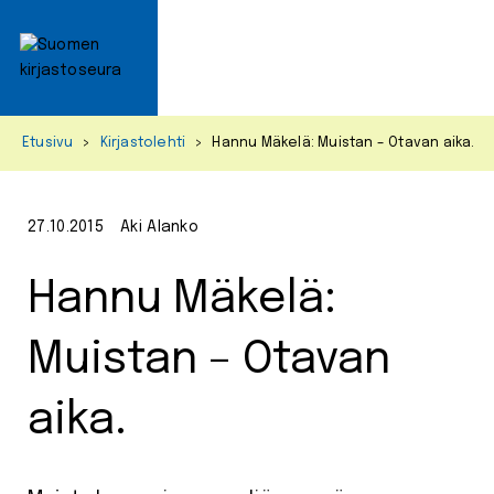
Primar
Menu
Skip
Etusivu
>
Kirjastolehti
>
Hannu Mäkelä: Muistan – Otavan aika.
to
content
27.10.2015
Aki Alanko
Hannu Mäkelä:
Muistan – Otavan
aika.