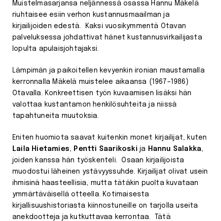
Muistelmasarjansa neljännessä osassa Hannu Mäkelä
riuhtaisee esiin verhon kustannusmaailman ja
kirjailijoiden edestä. Kaksi vuosikymmentä Otavan
palveluksessa johdattivat hänet kustannusvirkailijasta
lopulta apulaisjohtajaksi.
Lämpimän ja paikoitellen kevyenkin ironian maustamalla
kerronnalla Mäkelä muistelee aikaansa (1967–1986)
Otavalla. Konkreettisen työn kuvaamisen lisäksi hän
valottaa kustantamon henkilösuhteita ja niissä
tapahtuneita muutoksia.
Eniten huomiota saavat kuitenkin monet kirjailijat, kuten
Laila Hietamies
,
Pentti Saarikoski
ja
Hannu Salakka
,
joiden kanssa hän työskenteli. Osaan kirjailijoista
muodostui läheinen ystävyyssuhde. Kirjailijat olivat usein
ihmisinä haasteellisia, mutta tätäkin puolta kuvataan
ymmärtäväisellä otteella. Kotimaisesta
kirjallisuushistoriasta kiinnostuneille on tarjolla useita
anekdootteja ja kutkuttavaa kerrontaa. Tätä