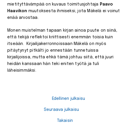
mietityttävämpää on kuvaus toimitusjohtaja
Paavo
Haavikon
muutoksesta ihmiseksi, jota Mäkelä ei voinut
enää arvostaa.
Monen muistelman tapaan kirjan ainoa puute on siinä,
että tekijä reflektoi kriittisesti enemmän toisia kuin
itseään. Kirjailijakerronnoissaan Mäkelä on myös
pitäytynyt pitkälti jo ennestään tunnetuissa
kirjailijoissa, mutta ehkä tämä johtuu siitä, että juuri
heidän kanssaan hän teki eniten työtä ja tuli
läheisimmäksi.
Edellinen julkaisu
Seuraava julkaisu
Takaisin