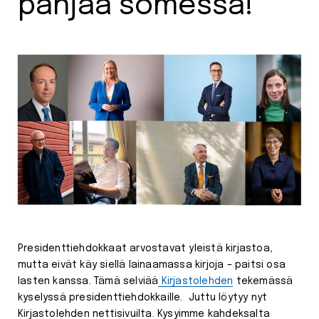
panjaa somessa!
Presidenttiehdokkaat arvostavat yleistä kirjastoa,
mutta eivät käy siellä lainaamassa kirjoja – paitsi osa
lasten kanssa. Tämä selviää
Kirjastolehden
tekemässä
kyselyssä presidenttiehdokkaille. Juttu löytyy nyt
Kirjastolehden nettisivuilta. Kysyimme kahdeksalta