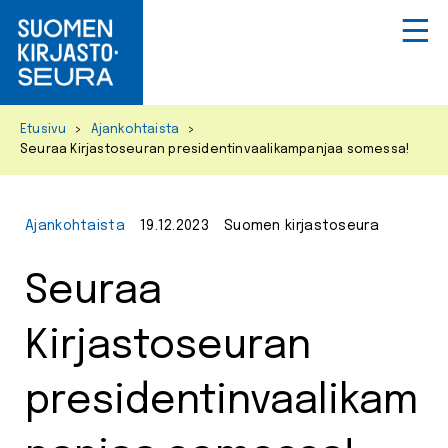
Primar
Menu
Skip
Etusivu
>
Ajankohtaista
>
to
Seuraa Kirjastoseuran presidentinvaalikampanjaa somessa!
content
Ajankohtaista
19.12.2023
Suomen kirjastoseura
Seuraa
Kirjastoseuran
presidentinvaalikam