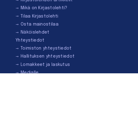
Kirjastolehden artikkelit
Mikä on Kirjastolehti?
Tilaa Kirjastolehti
Osta mainostilaa
Näköislehdet
Yhteystiedot
Toimiston yhteystiedot
Hallituksen yhteystiedot
Lomakkeet ja laskutus
Medialle
Ota yhteyttä
Kirjastoseuran kauppa