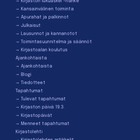
Kirjaston lukuaskel -hanke
Kansainvälinen toiminta
Apurahat ja palkinnot
Julkaisut
Lausunnot ja kannanotot
Toimintasuunnitelma ja säännöt
Kirjastoalan koulutus
Ajankohtaista
Ajankohtaista
Blogi
Tiedotteet
Tapahtumat
Tulevat tapahtumat
Kirjaston päivä 19.3.
Kirjastopäivät
Menneet tapahtumat
Kirjastolehti