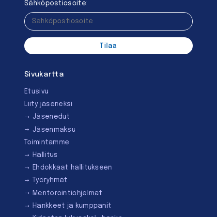
Sähköpostiosoite:
Sivukartta
Etusivu
Liity jäseneksi
Jäsenedut
Jäsenmaksu
Toimintamme
Hallitus
Ehdokkaat hallitukseen
Työryhmät
Mentorointi­ohjelmat
Hankkeet ja kumppanit