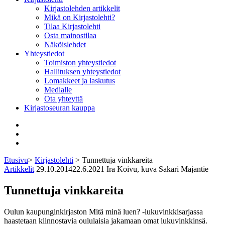
Kirjastolehden artikkelit
Mikä on Kirjastolehti?
Tilaa Kirjastolehti
Osta mainostilaa
Näköislehdet
Yhteystiedot
Toimiston yhteystiedot
Hallituksen yhteystiedot
Lomakkeet ja laskutus
Medialle
Ota yhteyttä
Kirjastoseuran kauppa
Facebook
Bluesky
Instagram
Etusivu
>
Kirjastolehti
>
Tunnettuja vinkkareita
Artikkelit
29.10.2014
22.6.2021
Ira Koivu, kuva Sakari Majantie
Tunnettuja vinkkareita
Oulun kaupunginkirjaston Mitä minä luen? -lukuvinkkisarjassa
haastetaan kiinnostavia oululaisia jakamaan omat lukuvinkkinsä.