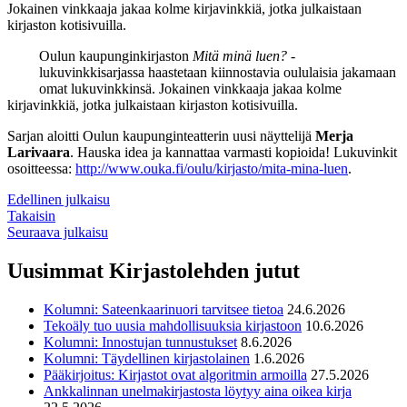
Jokainen vinkkaaja jakaa kolme kirjavinkkiä, jotka julkaistaan
kirjaston kotisivuilla.
Oulun kaupunginkirjaston
Mitä minä luen?
-
lukuvinkkisarjassa haastetaan kiinnostavia oululaisia jakamaan
omat lukuvinkkinsä. Jokainen vinkkaaja jakaa kolme
kirjavinkkiä, jotka julkaistaan kirjaston kotisivuilla.
Sarjan aloitti Oulun kaupunginteatterin uusi näyttelijä
Merja
Larivaara
. Hauska idea ja kannattaa varmasti kopioida! Lukuvinkit
osoitteessa:
http://www.ouka.fi/oulu/kirjasto/mita-mina-luen
.
Edellinen julkaisu
Takaisin
Seuraava julkaisu
Uusimmat Kirjastolehden jutut
Kolumni: Sateenkaarinuori tarvitsee tietoa
24.6.2026
Tekoäly tuo uusia mahdollisuuksia kirjastoon
10.6.2026
Kolumni: Innostujan tunnustukset
8.6.2026
Kolumni: Täydellinen kirjastolainen
1.6.2026
Pääkirjoitus: Kirjastot ovat algoritmin armoilla
27.5.2026
Ankkalinnan unelmakirjastosta löytyy aina oikea kirja