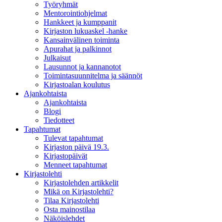
Työryhmät
Mentorointi­ohjelmat
Hankkeet ja kumppanit
Kirjaston lukuaskel -hanke
Kansainvälinen toiminta
Apurahat ja palkinnot
Julkaisut
Lausunnot ja kannanotot
Toimintasuunnitelma ja säännöt
Kirjastoalan koulutus
Ajankohtaista
Ajankohtaista
Blogi
Tiedotteet
Tapahtumat
Tulevat tapahtumat
Kirjaston päivä 19.3.
Kirjastopäivät
Menneet tapahtumat
Kirjastolehti
Kirjastolehden artikkelit
Mikä on Kirjastolehti?
Tilaa Kirjastolehti
Osta mainostilaa
Näköislehdet