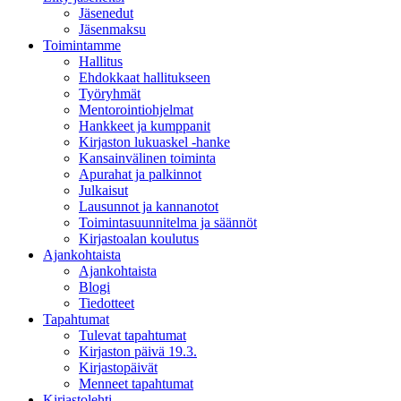
Jäsenedut
Jäsenmaksu
Toimintamme
Hallitus
Ehdokkaat hallitukseen
Työryhmät
Mentorointi­ohjelmat
Hankkeet ja kumppanit
Kirjaston lukuaskel -hanke
Kansainvälinen toiminta
Apurahat ja palkinnot
Julkaisut
Lausunnot ja kannanotot
Toimintasuunnitelma ja säännöt
Kirjastoalan koulutus
Ajankohtaista
Ajankohtaista
Blogi
Tiedotteet
Tapahtumat
Tulevat tapahtumat
Kirjaston päivä 19.3.
Kirjastopäivät
Menneet tapahtumat
Kirjastolehti