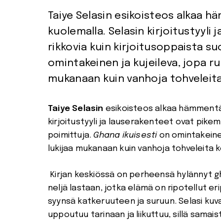
Taiye Selasin esikoisteos alkaa häm
kuolemalla. Selasin kirjoitustyyli
rikkovia kuin kirjoitusoppaista su
omintakeinen ja kujeileva, jopa run
mukanaan kuin vanhoja tohveleit
Taiye Selasin
esikoisteos alkaa hämmentäväl
kirjoitustyyli ja lauserakenteet ovat pikem
poimittuja.
Ghana ikuisesti
on omintakeinen
lukijaa mukanaan kuin vanhoja tohveleita 
Kirjan keskiössä on perheensä hylännyt g
neljä lastaan, jotka elämä on ripotellut eri
syynsä katkeruuteen ja suruun. Selasi kuva
uppoutuu tarinaan ja liikuttuu, sillä sama