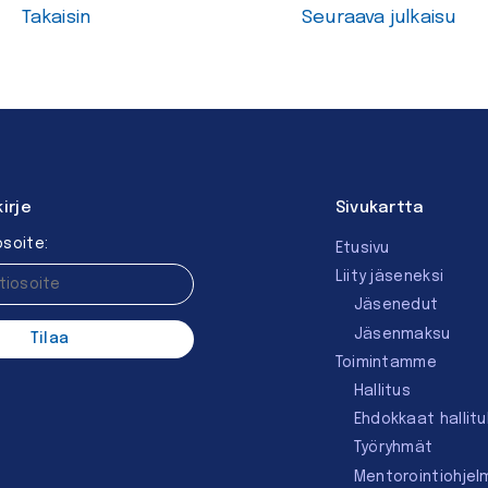
Takaisin
Seuraava julkaisu
kirje
Sivukartta
soite:
Etusivu
Liity jäseneksi
Jäsenedut
Jäsenmaksu
Toimintamme
Hallitus
Ehdokkaat hallit
Työryhmät
Mentorointi­ohjel