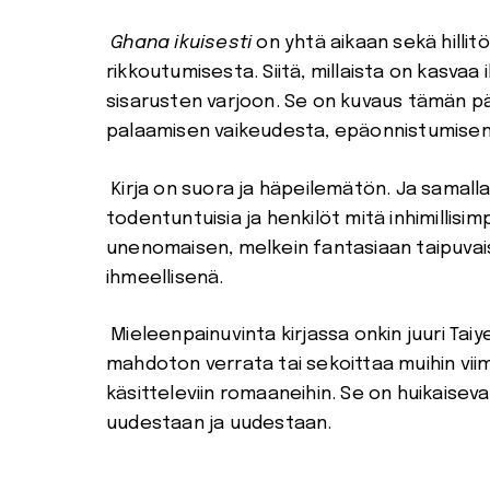
Ghana ikuisesti
on yhtä aikaan sekä hillit
rikkoutumisesta. Siitä, millaista on kasvaa 
sisarusten varjoon. Se on kuvaus tämän pä
palaamisen vaikeudesta, epäonnistumisen 
Kirja on suora ja häpeilemätön. Ja samalla
todentuntuisia ja henkilöt mitä inhimillis
unenomaisen, melkein fantasiaan taipuvais
ihmeellisenä.
Mieleenpainuvinta kirjassa onkin juuri Taiy
mahdoton verrata tai sekoittaa muihin viime
käsitteleviin romaaneihin. Se on huikaisev
uudestaan ja uudestaan.