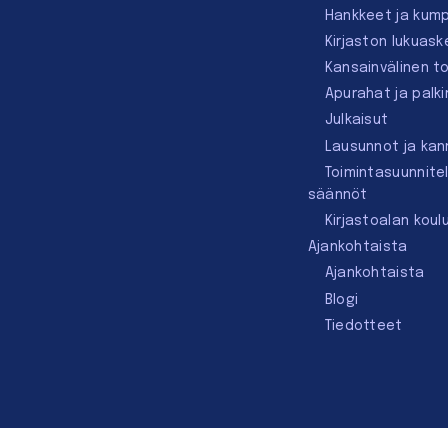
Hankkeet ja kum
Kirjaston lukuask
Kansainvälinen t
Apurahat ja palk
Julkaisut
Lausunnot ja ka
Toimintasuunnite
säännöt
Kirjastoalan koul
Ajankohtaista
Ajankohtaista
Blogi
Tiedotteet