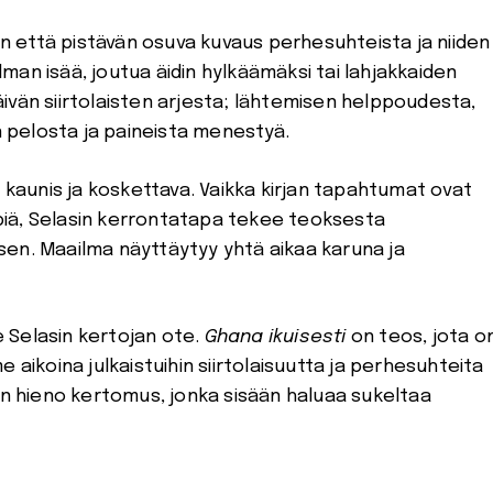
ön että pistävän osuva kuvaus perhesuhteista ja niiden
ilman isää, joutua äidin hylkäämäksi tai lahjakkaiden
ivän siirtolaisten arjesta; lähtemisen helppoudesta,
pelosta ja paineista menestyä.
 kaunis ja koskettava. Vaikka kirjan tapahtumat ovat
impiä, Selasin kerrontatapa tekee teoksesta
en. Maailma näyttäytyy yhtä aikaa karuna ja
e Selasin kertojan ote.
Ghana ikuisesti
on teos, jota o
 aikoina julkaistuihin siirtolaisuutta ja perhesuhteita
an hieno kertomus, jonka sisään haluaa sukeltaa