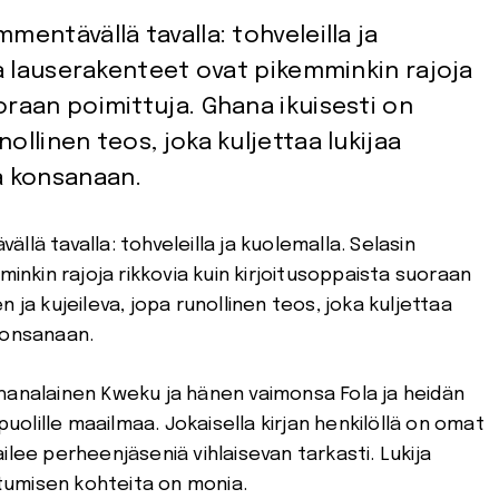
mentävällä tavalla: tohveleilla ja
 ja lauserakenteet ovat pikemminkin rajoja
oraan poimittuja. Ghana ikuisesti on
ollinen teos, joka kuljettaa lukijaa
a konsanaan.
lä tavalla: tohveleilla ja kuolemalla. Selasin
minkin rajoja rikkovia kuin kirjoitusoppaista suoraan
 ja kujeileva, jopa runollinen teos, joka kuljettaa
konsanaan.
hanalainen Kweku ja hänen vaimonsa Fola ja heidän
puolille maailmaa. Jokaisella kirjan henkilöllä on omat
ilee perheenjäseniä vihlaisevan tarkasti. Lukija
istumisen kohteita on monia.