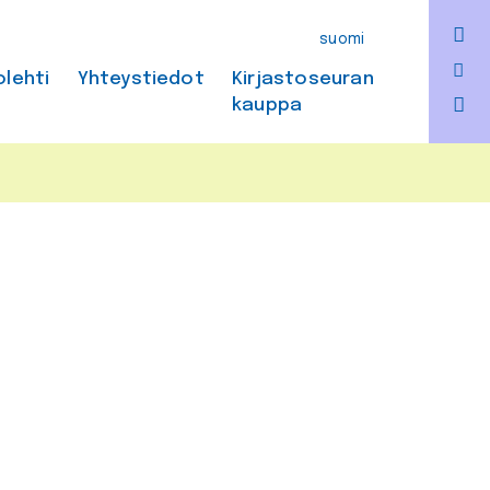
F
suomi
Bl
olehti
Yhteystiedot
Kirjastoseuran
kauppa
In