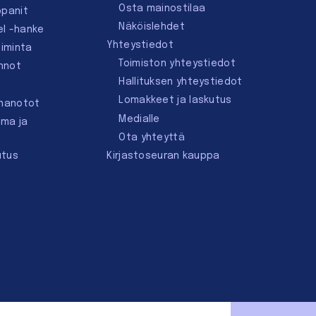
Osta mainostilaa
ppanit
Näköislehdet
el -hanke
Yhteystiedot
oiminta
Toimiston yhteystiedot
innot
Hallituksen yhteystiedot
Lomakkeet ja laskutus
nnanotot
Medialle
lma ja
Ota yhteyttä
utus
Kirjastoseuran kauppa