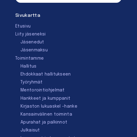
Sivukartta
Etusivu
Liity jäseneksi
Jäsenedut
Jäsenmaksu
Toimintamme
Hallitus
Ehdokkaat hallitukseen
Työryhmät
Mentorointi­ohjelmat
Hankkeet ja kumppanit
Kirjaston lukuaskel -hanke
Kansainvälinen toiminta
Apurahat ja palkinnot
Julkaisut