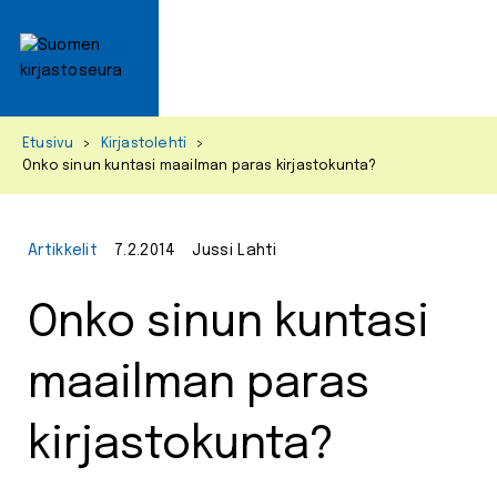
Primar
Menu
Skip
Etusivu
>
Kirjastolehti
>
to
Onko sinun kuntasi maailman paras kirjastokunta?
content
Artikkelit
7.2.2014
Jussi Lahti
Onko sinun kuntasi
maailman paras
kirjastokunta?