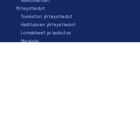
Näköislehdet
Yhteystiedot
Toimiston yhteystiedot
Hallituksen yhteystiedot
Lomakkeet ja laskutus
Medialle
Ota yhteyttä
Kirjastoseuran kauppa