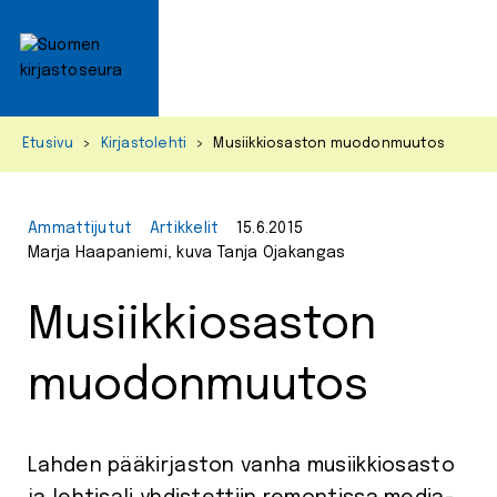
Primar
Menu
Skip
Etusivu
>
Kirjastolehti
>
Musiikkiosaston muodonmuutos
to
content
Ammattijutut
Artikkelit
15.6.2015
Marja Haapaniemi, kuva Tanja Ojakangas
Musiikkiosaston
muodonmuutos
Lahden pääkirjaston vanha musiikkiosasto