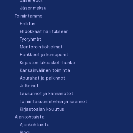
Jäsenedut
Jäsenmaksu
Toimintamme
Hallitus
Ehdokkaat hallitukseen
Työryhmät
Mentorointi­ohjelmat
Hankkeet ja kumppanit
Kirjaston lukuaskel -hanke
Kansainvälinen toiminta
Apurahat ja palkinnot
Julkaisut
Lausunnot ja kannanotot
Toimintasuunnitelma ja säännöt
Kirjastoalan koulutus
Ajankohtaista
Ajankohtaista
Blogi