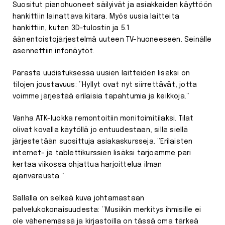
Suositut pianohuoneet säilyivät ja asiakkaiden käyttöön
hankittiin lainattava kitara. Myös uusia laitteita
hankittiin, kuten 3D-tulostin ja 5.1
äänentoistojärjestelmä uuteen TV-huoneeseen. Seinälle
asennettiin infonäytöt.
Parasta uudistuksessa uusien laitteiden lisäksi on
tilojen joustavuus: ”Hyllyt ovat nyt siirrettävät, jotta
voimme järjestää erilaisia tapahtumia ja keikkoja.”
Vanha ATK-luokka remontoitiin monitoimitilaksi. Tilat
olivat kovalla käytöllä jo entuudestaan, sillä siellä
järjestetään suosittuja asiakaskursseja. ”Erilaisten
internet- ja tablettikurssien lisäksi tarjoamme pari
kertaa viikossa ohjattua harjoittelua ilman
ajanvarausta.”
Sallalla on selkeä kuva johtamastaan
palvelukokonaisuudesta: ”Musiikin merkitys ihmisille ei
ole vähenemässä ja kirjastoilla on tässä oma tärkeä