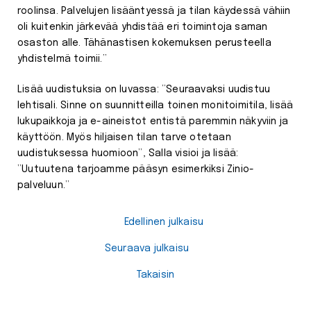
roolinsa. Palvelujen lisääntyessä ja tilan käydessä vähiin
oli kuitenkin järkevää yhdistää eri toimintoja saman
osaston alle. Tähänastisen kokemuksen perusteella
yhdistelmä toimii.”
Lisää uudistuksia on luvassa: ”Seuraavaksi uudistuu
lehtisali. Sinne on suunnitteilla toinen monitoimitila, lisää
lukupaikkoja ja e-aineistot entistä paremmin näkyviin ja
käyttöön. Myös hiljaisen tilan tarve otetaan
uudistuksessa huomioon”, Salla visioi ja lisää:
”Uutuutena tarjoamme pääsyn esimerkiksi Zinio-
palveluun.”
Edellinen julkaisu
Seuraava julkaisu
Takaisin