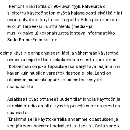
”Remontin lähtötila oli 90-luvun tyyli. Palveluita oli
sijoitettu käyttöönoton myötä hajanaisesti eivätkä tilat
enää palvelleet käyttäjien tarpeita. Edes pistorasioita
ei ollut tarpeeksi”, uutta MeMu (media- ja
musiikkipalvelu) kokonaisuutta johtava informaatikko
Salla Palmi-Felin
kertoo.
oelma käytiin perinpohjaisesti läpi ja vähemmän käytettyä
aineistoa sijoitettiin avokokoelman sijasta varastoon.
”Kokoelman oli joka tapauksessa säilyttävä laajana niin
kauan kuin musiikin varastokirjastoa ei ole. Lahti on
aktiivinen musiikkikaupunki ja aineiston kysyntä
monipuolista.”
Asiakkaat ovat ottaneet uudet tilat innolla käyttöön ja
etenkin studio on ollut kysytty palvelu nuorten miesten
suunnalta.
”Ensimmäisellä käyttökerralla annamme opastuksen ja
sen jälkeen useimmat selviävät jo itsekin”, Salla sanoo.