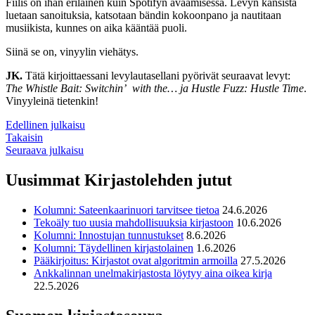
Fiilis on ihan erilainen kuin Spotifyn avaamisessa. Levyn kansista
luetaan sanoituksia, katsotaan bändin kokoonpano ja nautitaan
musiikista, kunnes on aika kääntää puoli.
Siinä se on, vinyylin viehätys.
JK.
Tätä kirjoittaessani levylautasellani pyörivät seuraavat levyt:
The Whistle Bait: Switchin’ with the… ja Hustle Fuzz: Hustle Time
.
Vinyyleinä tietenkin!
Edellinen julkaisu
Takaisin
Seuraava julkaisu
Uusimmat Kirjastolehden jutut
Kolumni: Sateenkaarinuori tarvitsee tietoa
24.6.2026
Tekoäly tuo uusia mahdollisuuksia kirjastoon
10.6.2026
Kolumni: Innostujan tunnustukset
8.6.2026
Kolumni: Täydellinen kirjastolainen
1.6.2026
Pääkirjoitus: Kirjastot ovat algoritmin armoilla
27.5.2026
Ankkalinnan unelmakirjastosta löytyy aina oikea kirja
22.5.2026