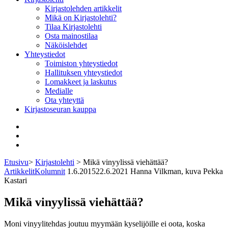
Kirjastolehden artikkelit
Mikä on Kirjastolehti?
Tilaa Kirjastolehti
Osta mainostilaa
Näköislehdet
Yhteystiedot
Toimiston yhteystiedot
Hallituksen yhteystiedot
Lomakkeet ja laskutus
Medialle
Ota yhteyttä
Kirjastoseuran kauppa
Facebook
Bluesky
Instagram
Etusivu
>
Kirjastolehti
>
Mikä vinyylissä viehättää?
Artikkelit
Kolumnit
1.6.2015
22.6.2021
Hanna Vilkman, kuva Pekka
Kastari
Mikä vinyylissä viehättää?
Moni vinyylitehdas joutuu myymään kyselijöille ei oota, koska