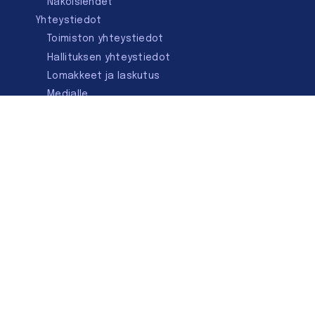
Näköislehdet
Yhteystiedot
Toimiston yhteystiedot
Hallituksen yhteystiedot
Lomakkeet ja laskutus
Medialle
Ota yhteyttä
Kirjastoseuran kauppa