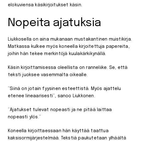
elokuviensa käsikirjoitukset käsin.
Nopeita ajatuksia
Liukkosella on aina mukanaan mustakantinen muistikirja.
Matkassa kulkee myös koneella kirjoitettuja papereita,
joihin hän tekee merkintöjä kuulakärkikynällä.
Käsin kirjoittamisessa oleellista on ranneliike. Se, että
teksti juoksee vasemmalta oikealle.
”Siinä on jotain fyysinen esteettistä. Myös ajattelu
etenee lineaarisesti”, sanoo Liukkonen.
”Ajatukset tulevat nopeasti ja ne pitää laittaa
nopeasti ylös.”
Koneella kirjoittaessaan hän käyttää taattua
kaksisormijärjestelmää. Tekstiä paukutetaan ylhäältä