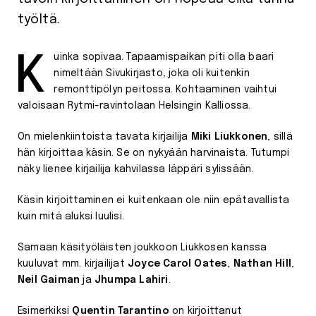
työltä.
Kuinka sopivaa. Tapaamispaikan piti olla baari
nimeltään Sivukirjasto, joka oli kuitenkin
remonttipölyn peitossa. Kohtaaminen vaihtui
valoisaan Rytmi-ravintolaan Helsingin Kalliossa.
On mielenkiintoista tavata kirjailija
Miki Liukkonen
, sillä
hän kirjoittaa käsin. Se on nykyään harvinaista. Tutumpi
näky lienee kirjailija kahvilassa läppäri sylissään.
Käsin kirjoittaminen ei kuitenkaan ole niin epätavallista
kuin mitä aluksi luulisi.
Samaan käsityöläisten joukkoon Liukkosen kanssa
kuuluvat mm. kirjailijat
Joyce Carol Oates
,
Nathan Hill
,
Neil Gaiman
ja
Jhumpa Lahiri
.
Esimerkiksi
Quentin Tarantino
on kirjoittanut