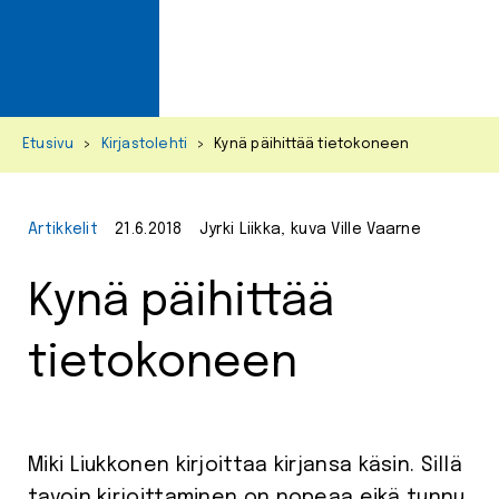
Primar
Menu
Skip
Etusivu
>
Kirjastolehti
>
Kynä päihittää tietokoneen
to
content
Artikkelit
21.6.2018
Jyrki Liikka, kuva Ville Vaarne
Kynä päihittää
tietokoneen
Miki Liukkonen kirjoittaa kirjansa käsin. Sillä
tavoin kirjoittaminen on nopeaa eikä tunnu