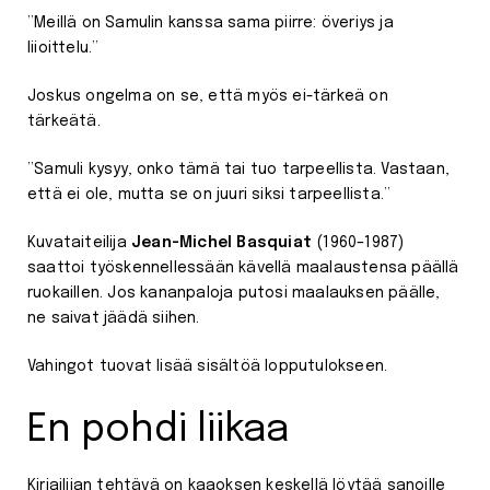
”Meillä on Samulin kanssa sama piirre: överiys ja
liioittelu.”
Joskus ongelma on se, että myös ei-tärkeä on
tärkeätä.
”Samuli kysyy, onko tämä tai tuo tarpeellista. Vastaan,
että ei ole, mutta se on juuri siksi tarpeellista.”
Kuvataiteilija
Jean-Michel Basquiat
(1960–1987)
saattoi työskennellessään kävellä maalaustensa päällä
ruokaillen. Jos kananpaloja putosi maalauksen päälle,
ne saivat jäädä siihen.
Vahingot tuovat lisää sisältöä lopputulokseen.
En pohdi liikaa
Kirjailijan tehtävä on kaaoksen keskellä löytää sanoille