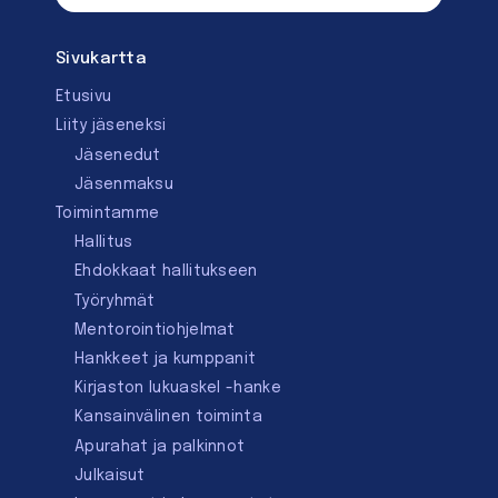
Sivukartta
Etusivu
Liity jäseneksi
Jäsenedut
Jäsenmaksu
Toimintamme
Hallitus
Ehdokkaat hallitukseen
Työryhmät
Mentorointi­ohjelmat
Hankkeet ja kumppanit
Kirjaston lukuaskel -hanke
Kansainvälinen toiminta
Apurahat ja palkinnot
Julkaisut