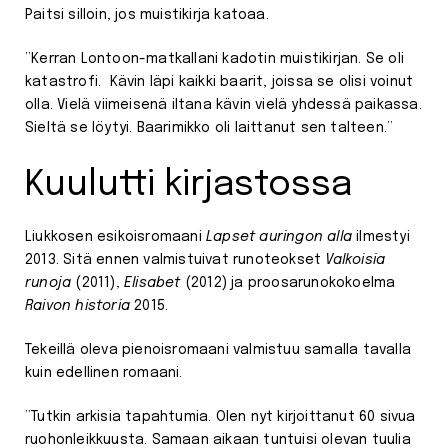
Paitsi silloin, jos muistikirja katoaa.
”Kerran Lontoon-matkallani kadotin muistikirjan. Se oli
katastrofi. Kävin läpi kaikki baarit, joissa se olisi voinut
olla. Vielä viimeisenä iltana kävin vielä yhdessä paikassa.
Sieltä se löytyi. Baarimikko oli laittanut sen talteen.”
Kuulutti kirjastossa
Liukkosen esikoisromaani
Lapset auringon alla
ilmestyi
2013. Sitä ennen valmistuivat runoteokset
Valkoisia
runoja
(2011),
Elisabet
(2012) ja proosarunokokoelma
Raivon historia
2015.
Tekeillä oleva pienoisromaani valmistuu samalla tavalla
kuin edellinen romaani.
”Tutkin arkisia tapahtumia. Olen nyt kirjoittanut 60 sivua
ruohonleikkuusta. Samaan aikaan tuntuisi olevan tuulia