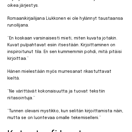
oikea järjestys.
Romaanikirjailijana Liukkonen ei ole hylännyt taustaansa
runoilijana.
”En koskaan varsinaisesti mieti, miten kuvata jotakin.
Kuvat pulpahtavat esiin itsestään. Kirjoittaminen on
inspiroitunut tila. En sen kummemmin pohdi, mitä pitäisi
kirjoittaa.”
Hänen mielestään myös murresanat rikastuttavat
kieltä.
”Ne värittävät kokonaisuutta ja tuovat tekstiin
riitasointuja.”
”Tunnen olevani mystikko, kun selitän kirjoittamista näin,
mutta se on luontevaa omalle tekemiselleni.”