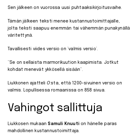
Sen jälkeen on vuorossa uusi puhtaaksikirjoitusvaihe.
Tämän jälkeen teksti menee kustannustoimittajalle,
jolta teksti saapuu enemmän tai vähemmän punakynällä
väritettynä.
Tavallisesti viides versio on ’valmis versio’.
”Se on sellaista marmorikuution kaapimista. Jotkut
kohdat menevät ykkösellä sisään”.
Liukkonen ajatteli
O
:sta, että 1200-sivuinen versio on
valmis. Lopullisessa romaanissa on 858 sivua.
Vahingot sallittuja
Liukkosen mukaan
Samuli Knuuti
on hänelle paras
mahdollinen kustannustoimittaja.