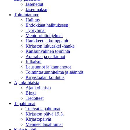
Jäsenedut
Jäsenmaksu
Toimintamme
Hallitus
Ehdokkaat hallitukseen
Työryhmät
Mentorointi­ohjelmat
Hankkeet ja kumppanit
Kirjaston lukuaskel -hanke
Kansainvälinen toiminta
Apurahat ja palkinnot
Julkaisut
Lausunnot ja kannanotot
Toimintasuunnitelma ja säännöt
Kirjastoalan koulutus
Ajankohtaista
Ajankohtaista
Blogi
Tiedotteet
Tapahtumat
Tulevat tapahtumat
Kirjaston päivä 19.3.
Kirjastopäivät
Menneet tapahtumat
Kirjastolehti