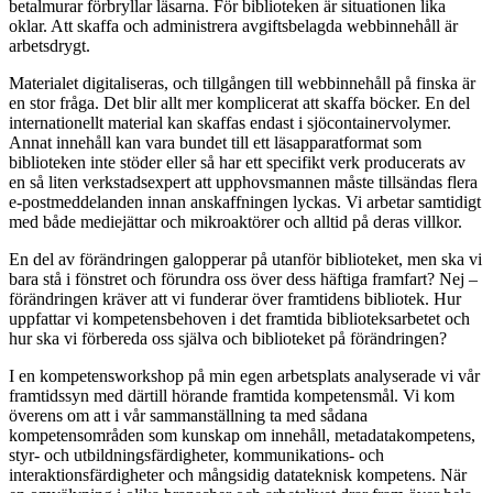
betalmurar förbryllar läsarna. För biblioteken är situationen lika
oklar. Att skaffa och administrera avgiftsbelagda webbinnehåll är
arbetsdrygt.
Materialet digitaliseras, och tillgången till webbinnehåll på finska är
en stor fråga. Det blir allt mer komplicerat att skaffa böcker. En del
internationellt material kan skaffas endast i sjöcontainervolymer.
Annat innehåll kan vara bundet till ett läsapparatformat som
biblioteken inte stöder eller så har ett specifikt verk producerats av
en så liten verkstadsexpert att upphovsmannen måste tillsändas flera
e-postmeddelanden innan anskaffningen lyckas. Vi arbetar samtidigt
med både mediejättar och mikroaktörer och alltid på deras villkor.
En del av förändringen galopperar på utanför biblioteket, men ska vi
bara stå i fönstret och förundra oss över dess häftiga framfart? Nej –
förändringen kräver att vi funderar över framtidens bibliotek. Hur
uppfattar vi kompetensbehoven i det framtida biblioteksarbetet och
hur ska vi förbereda oss själva och biblioteket på förändringen?
I en kompetensworkshop på min egen arbetsplats analyserade vi vår
framtidssyn med därtill hörande framtida kompetensmål. Vi kom
överens om att i vår sammanställning ta med sådana
kompetensområden som kunskap om innehåll, metadatakompetens,
styr- och utbildningsfärdigheter, kommunikations- och
interaktionsfärdigheter och mångsidig datateknisk kompetens. När