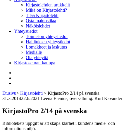
Kirjastolehden artikkelit
Mikä on Kirjastolehti?
Tilaa Kirjastolehti
Osta mainostilaa
Näköislehdet
Yhteystiedot
Toimiston yhteystiedot
Hallituksen yhteystiedot
Lomakkeet ja laskutus
Medialle
Ota yhteyttä
Kirjastoseuran kauppa
Facebook
Bluesky
Instagram
Etusivu
>
Kirjastolehti
>
KirjastoPro 2/14 på svenska
31.3.2014
22.6.2021
Leena Elenius, översättning: Kurt Kavander
KirjastoPro 2/14 på svenska
Bibliotekets uppgift är att skapa klarhet i kundens medie- och
informationsmiljö.