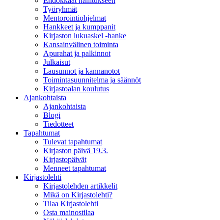
Ehdokkaat hallitukseen
Työryhmät
Mentorointi­ohjelmat
Hankkeet ja kumppanit
Kirjaston lukuaskel -hanke
Kansainvälinen toiminta
Apurahat ja palkinnot
Julkaisut
Lausunnot ja kannanotot
Toimintasuunnitelma ja säännöt
Kirjastoalan koulutus
Ajankohtaista
Ajankohtaista
Blogi
Tiedotteet
Tapahtumat
Tulevat tapahtumat
Kirjaston päivä 19.3.
Kirjastopäivät
Menneet tapahtumat
Kirjastolehti
Kirjastolehden artikkelit
Mikä on Kirjastolehti?
Tilaa Kirjastolehti
Osta mainostilaa