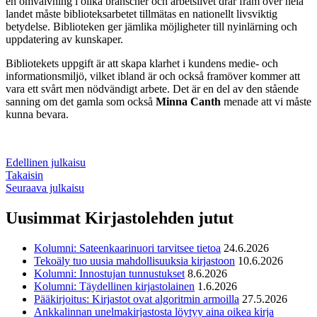
en omvälvning i olika branscher och arbetslivet drar fram över hela
landet måste biblioteksarbetet tillmätas en nationellt livsviktig
betydelse. Biblioteken ger jämlika möjligheter till nyinlärning och
uppdatering av kunskaper.
Bibliotekets uppgift är att skapa klarhet i kundens medie- och
informationsmiljö, vilket ibland är och också framöver kommer att
vara ett svårt men nödvändigt arbete. Det är en del av den stående
sanning om det gamla som också
Minna Canth
menade att vi måste
kunna bevara.
Edellinen julkaisu
Takaisin
Seuraava julkaisu
Uusimmat Kirjastolehden jutut
Kolumni: Sateenkaarinuori tarvitsee tietoa
24.6.2026
Tekoäly tuo uusia mahdollisuuksia kirjastoon
10.6.2026
Kolumni: Innostujan tunnustukset
8.6.2026
Kolumni: Täydellinen kirjastolainen
1.6.2026
Pääkirjoitus: Kirjastot ovat algoritmin armoilla
27.5.2026
Ankkalinnan unelmakirjastosta löytyy aina oikea kirja