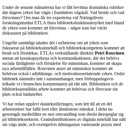
Under de senaste månaderna har vi fått bevittna dramatiska rubriker
där dagens yrken har vägts i framtidens vågskål. Vad består och vad
försvinner? Om man får tro experterna vid Näringslivets
forskningsinstitut ETLA finns biblioteksfunktionärsyrket med bland
de yrken som kommer att försvinna – något som har väckt
diskussion på biblioteken.
Ungefär samtidigt talades det i nyheterna om att yrken som
fokuserar på biblioteksinnehåll och bibliotekskompetens kommer att
bestå och förstärkas. ETLAs verkställande direktör
Petri Rouvinen
menar att kunskapsyrkena och kommunikationen, där det behövs
sociala färdigheter och förståelse för människan, kommer att skapa
nya arbetstillfällen. Rouvinen anser att människor kommer att
behövas också i utbildnings- och motivationsrelaterade yrken. Ordet
bibliotek nämndes inte i sammanhanget, men förhoppningsvis
tolkade vi i branschen kommentaren på rätt sätt. Biblioteken och de
biblioteksanställdas arbete kommer att behövas och försvarar sin
plats också hädanefter.
Vi har redan upplevt datateknifieringen, som lett till att en del
arbetsrutiner har fallit bort eller åtminstone minskat. I detta nu
genomgår mediefältet en stor omvandling som direkt återspeglar sig
på bibliotekssektorn. Gratisdistributionen av digitala innehåll har nått
sin vägs ände, och exempelvis tidningarnas varierande praxis med