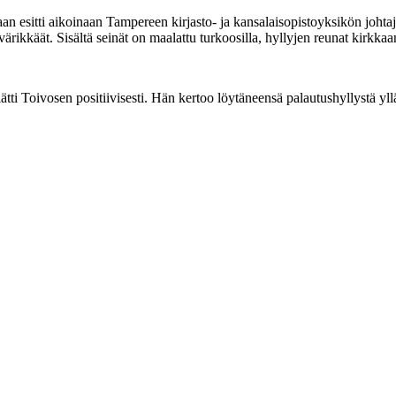
 esitti aikoinaan Tampereen kirjasto- ja kansalaisopistoyksikön johta
rikkäät. Sisältä seinät on maalattu turkoosilla, hyllyjen reunat kirkkaanp
ätti Toivosen positiivisesti. Hän kertoo löytäneensä palautushyllystä yl