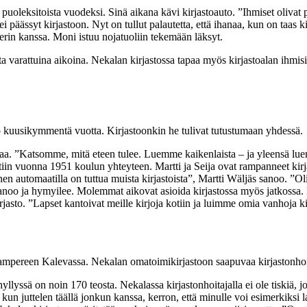
 puoleksitoista vuodeksi. Sinä aikana kävi kirjastoauto. ”Ihmiset olivat pa
 ei päässyt kirjastoon. Nyt on tullut palautetta, että ihanaa, kun on taas 
erin kanssa. Moni istuu nojatuoliin tekemään läksyt.
a varattuina aikoina. Nekalan kirjastossa tapaa myös kirjastoalan ihmisi
o kuusikymmentä vuotta. Kirjastoonkin he tulivat tutustumaan yhdessä.
irjaa. ”Katsomme, mitä eteen tulee. Luemme kaikenlaista – ja yleensä lu
iin vuonna 1951 koulun yhteyteen. Martti ja Seija ovat rampanneet kirjas
en automaatilla on tuttua muista kirjastoista”, Martti Wäljäs sanoo. ”Oli
anoo ja hymyilee. Molemmat aikovat asioida kirjastossa myös jatkossa. Ki
rjasto. ”Lapset kantoivat meille kirjoja kotiin ja luimme omia vanhoja k
mpereen Kalevassa. Nekalan omatoimikirjastoon saapuvaa kirjastonhoitaj
yllyssä on noin 170 teosta. Nekalassa kirjastonhoitajalla ei ole tiskiä, 
, kun juttelen täällä jonkun kanssa, kerron, että minulle voi esimerkiksi 