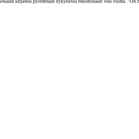
tä Nekalan kirjastoa pyöritetään nykyisessä muodossaan viisi vuotta. ”On