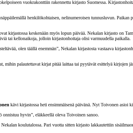
elpoiseen vuokrakonttiin rakennettu kirjasto Suomessa. Kirjastonhoitaja
a näppäilemällä henkilökohtaisen, nelinumeroisen tunnusluvun. Paikan pää
t ovat kirjastossa keskenään myös lopun päivää. Nekalan kirjasto on Tam
viä tai kellonaikoja, jolloin kirjastonhoitaja olisi varmuudella paikalla.
jesteltävää, olen täällä enemmän”, Nekalan kirjastosta vastaava kirjaston
ihin palautettavat kirjat pitää laittaa tai pyytävät esittelyä kirjojen jä
vonen
kävi kirjastossa heti ensimmäisenä päivänä. Nyt Toivonen asioi kirj
tö onnistuu hyvin”, eläkkeellä oleva Toivoinen sanoo.
lan koulutalossa. Pari vuotta sitten kirjasto lakkautettiin sisäilmaonge