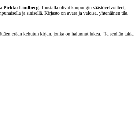
ja
Pirkko Lindberg
. Taustalla olivat kaupungin säästövelvoitteet,
unaisella ja sinisellä. Kirjasto on avara ja valoisa, yhtenäinen tila.
lättäen erään kehutun kirjan, jonka on halunnut lukea. ”Ja senhän takia