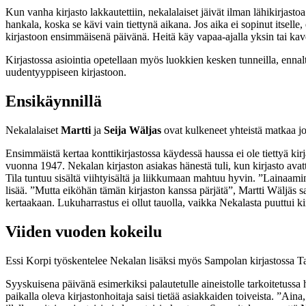
Kun vanha kirjasto lakkautettiin, nekalalaiset jäivät ilman lähikirjastoa
hankala, koska se kävi vain tiettynä aikana. Jos aika ei sopinut itselle,
kirjastoon ensimmäisenä päivänä. Heitä käy vapaa-ajalla yksin tai kav
Kirjastossa asiointia opetellaan myös luokkien kesken tunneilla, ennalt
uudentyyppiseen kirjastoon.
Ensikäynnillä
Nekalalaiset
Martti
ja
Seija Wäljas
ovat kulkeneet yhteistä matkaa j
Ensimmäistä kertaa konttikirjastossa käydessä haussa ei ole tiettyä k
vuonna 1947. Nekalan kirjaston asiakas hänestä tuli, kun kirjasto avatt
Tila tuntuu sisältä viihtyisältä ja liikkumaan mahtuu hyvin. ”Lainaamin
lisää. ”Mutta eiköhän tämän kirjaston kanssa pärjätä”, Martti Wäljäs s
kertaakaan. Lukuharrastus ei ollut tauolla, vaikka Nekalasta puuttui ki
Viiden vuoden kokeilu
Essi Korpi työskentelee Nekalan lisäksi myös Sampolan kirjastossa Ta
Syyskuisena päivänä esimerkiksi palautetulle aineistolle tarkoitetussa h
paikalla oleva kirjastonhoitaja saisi tietää asiakkaiden toiveista. ”Aina