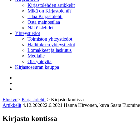
Kirjastolehden artikkelit
Mikä on Kirjastolehti?
Tilaa Kirjastolehti
Osta mainostilaa
Näköislehdet
Yhteystiedot
Toimiston yhteystiedot
Hallituksen yhteystiedot
Lomakkeet ja laskutus
Medialle
Ota yhteyttä
Kirjastoseuran kauppa
Facebook
Bluesky
Instagram
Etusivu
>
Kirjastolehti
>
Kirjasto kontissa
Artikkelit
4.12.2020
22.6.2021
Hanna Hirvonen, kuva Saara Tuomin
Kirjasto kontissa