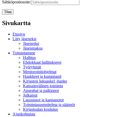
Sähköpostiosoite:
Sivukartta
Etusivu
Liity jäseneksi
Jäsenedut
Jäsenmaksu
Toimintamme
Hallitus
Ehdokkaat hallitukseen
Työryhmät
Mentorointi­ohjelmat
Hankkeet ja kumppanit
Kirjaston lukuaskel -hanke
Kansainvälinen toiminta
Apurahat ja palkinnot
Julkaisut
Lausunnot ja kannanotot
Toimintasuunnitelma ja säännöt
Kirjastoalan koulutus
Ajankohtaista