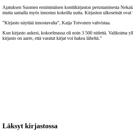
Ajatuksen Suomen ensimmäisen konttikirjaston perustamisesta Nekalaan
mutta samalla myös innostus kokeilla uutta. Kirjaston ulkoseinät ovat vä
”Kirjasto näyttää innostavalta”, Kaija Toivonen vahvistaa.
Kun kirjasto aukesi, kokoelmassa oli noin 3 500 nidettä. Valikoima yll
kirjasto on aarre, että varatut kirjat voi hakea läheltä.”
Läksyt kirjastossa