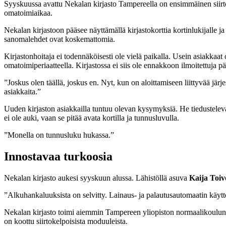
Syyskuussa avattu Nekalan kirjasto Tampereella on ensimmäinen siirtok
omatoimiaikaa.
Nekalan kirjastoon pääsee näyttämällä kirjastokorttia kortinlukijalle j
sanomalehdet ovat koskemattomia.
Kirjastonhoitaja ei todennäköisesti ole vielä paikalla. Usein asiakkaa
omatoimiperiaatteella. Kirjastossa ei siis ole ennakkoon ilmoitettuja päi
”Joskus olen täällä, joskus en. Nyt, kun on aloittamiseen liittyvää jär
asiakkaita.”
Uuden kirjaston asiakkailla tuntuu olevan kysymyksiä. He tiedustelevat, m
ei ole auki, vaan se pitää avata kortilla ja tunnusluvulla.
”Monella on tunnusluku hukassa.”
Innostavaa turkoosia
Nekalan kirjasto aukesi syyskuun alussa. Lähistöllä asuva
Kaija Toi
”Alkuhankaluuksista on selvitty. Lainaus- ja palautusautomaatin käyt
Nekalan kirjasto toimi aiemmin Tampereen yliopiston normaalikoulun Neka
on koottu siirtokelpoisista moduuleista.