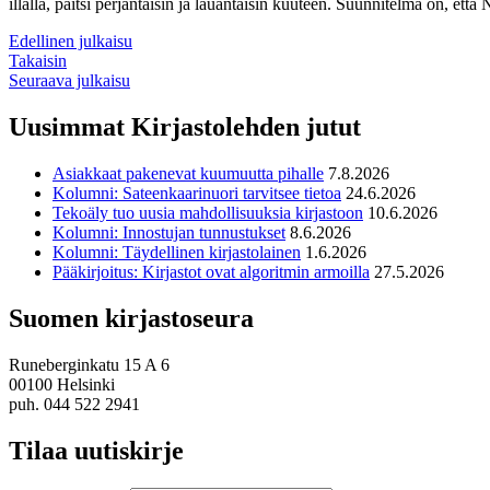
illalla, paitsi perjantaisin ja lauantaisin kuuteen. Suunnitelma on, et
Edellinen julkaisu
Takaisin
Seuraava julkaisu
Uusimmat Kirjastolehden jutut
Asiakkaat pakenevat kuumuutta pihalle
7.8.2026
Kolumni: Sateenkaarinuori tarvitsee tietoa
24.6.2026
Tekoäly tuo uusia mahdollisuuksia kirjastoon
10.6.2026
Kolumni: Innostujan tunnustukset
8.6.2026
Kolumni: Täydellinen kirjastolainen
1.6.2026
Pääkirjoitus: Kirjastot ovat algoritmin armoilla
27.5.2026
Suomen kirjastoseura
Runeberginkatu 15 A 6
00100 Helsinki
puh. 044 522 2941
Tilaa uutiskirje