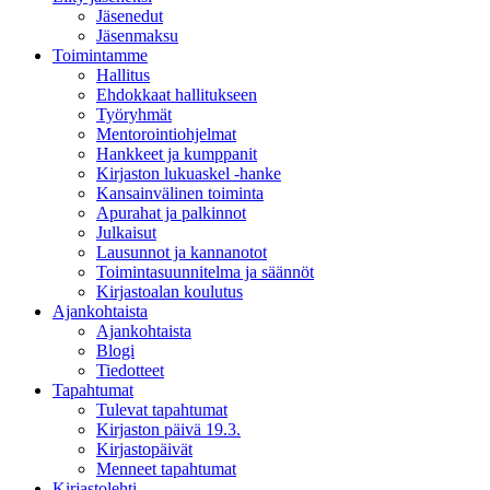
Jäsenedut
Jäsenmaksu
Toimintamme
Hallitus
Ehdokkaat hallitukseen
Työryhmät
Mentorointi­ohjelmat
Hankkeet ja kumppanit
Kirjaston lukuaskel -hanke
Kansainvälinen toiminta
Apurahat ja palkinnot
Julkaisut
Lausunnot ja kannanotot
Toimintasuunnitelma ja säännöt
Kirjastoalan koulutus
Ajankohtaista
Ajankohtaista
Blogi
Tiedotteet
Tapahtumat
Tulevat tapahtumat
Kirjaston päivä 19.3.
Kirjastopäivät
Menneet tapahtumat
Kirjastolehti