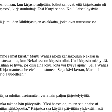
hoillaan, kun kirjasto suljettiin. Jotkut sanovat, että kirjastoauto oli
kirjasto”, kirjastonhoitaja Essi Korpi sanoo. Koululaiset löysivät
ä ja muiden lähikirjastojen asiakkaita, jotka ovat tutustumassa
emme samat kirjat.” Martti Wäljas aloitti kansakoulun Nekalassa
tossa aina, kun Nekalassa on kirjasto ollut. Uusi kirjasto miellyttää.
sihan se hyvä, jos olisi aina joku, jolta voi kysyä apua”, Seija Wäljäs
rjastoautosta he eivät innostuneet. Seija kävi kerran, Martti ei
irjoja uudelleen.”
aa odottaa useimmiten verrattain paljon järjestelytyötä.
jonka takana hän päivystäisi. Yksi haaste on, miten satunnaisesti
laittaa sähköpostia.” Kirjastoa saa käyttää päivittäin yhdeksään asti