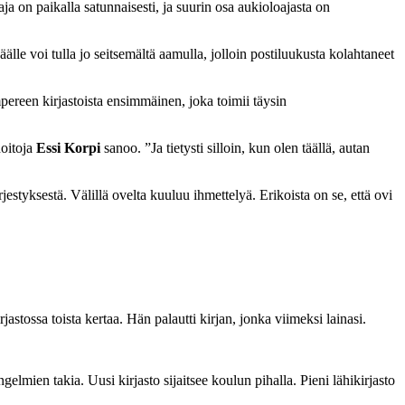
 on paikalla satunnaisesti, ja suurin osa aukioloajasta on
lle voi tulla jo seitsemältä aamulla, jolloin postiluukusta kolahtaneet
pereen kirjastoista ensimmäinen, joka toimii täysin
hoitoja
Essi Korpi
sanoo. ”Ja tietysti silloin, kun olen täällä, autan
rjestyksestä. Välillä ovelta kuuluu ihmettelyä. Erikoista on se, että ovi
astossa toista kertaa. Hän palautti kirjan, jonka viimeksi lainasi.
lmien takia. Uusi kirjasto sijaitsee koulun pihalla. Pieni lähikirjasto