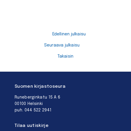
Edellinen julkaisu
Seuraava julkaisu
Takaisin
Suomen kirjastoseura
Runeberginkatu 15 A 6
00100 Helsinki
puh. 044 522 2941
Tilaa uutiskirje