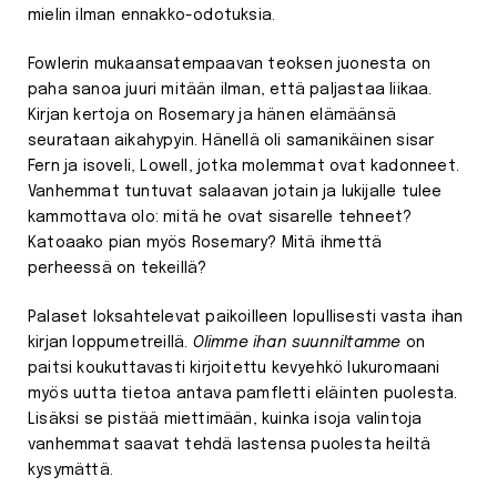
mielin ilman ennakko-odotuksia.
Fowlerin mukaansatempaavan teoksen juonesta on
paha sanoa juuri mitään ilman, että paljastaa liikaa.
Kirjan kertoja on Rosemary ja hänen elämäänsä
seurataan aikahypyin. Hänellä oli samanikäinen sisar
Fern ja isoveli, Lowell, jotka molemmat ovat kadonneet.
Vanhemmat tuntuvat salaavan jotain ja lukijalle tulee
kammottava olo: mitä he ovat sisarelle tehneet?
Katoaako pian myös Rosemary? Mitä ihmettä
perheessä on tekeillä?
Palaset loksahtelevat paikoilleen lopullisesti vasta ihan
kirjan loppumetreillä.
Olimme ihan suunniltamme
on
paitsi koukuttavasti kirjoitettu kevyehkö lukuromaani
myös uutta tietoa antava pamfletti eläinten puolesta.
Lisäksi se pistää miettimään, kuinka isoja valintoja
vanhemmat saavat tehdä lastensa puolesta heiltä
kysymättä.