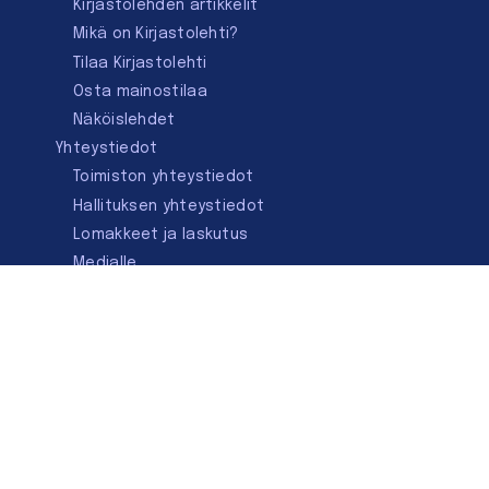
Kirjastolehden artikkelit
Mikä on Kirjastolehti?
Tilaa Kirjastolehti
Osta mainostilaa
Näköislehdet
Yhteystiedot
Toimiston yhteystiedot
Hallituksen yhteystiedot
Lomakkeet ja laskutus
Medialle
Ota yhteyttä
Kirjastoseuran kauppa