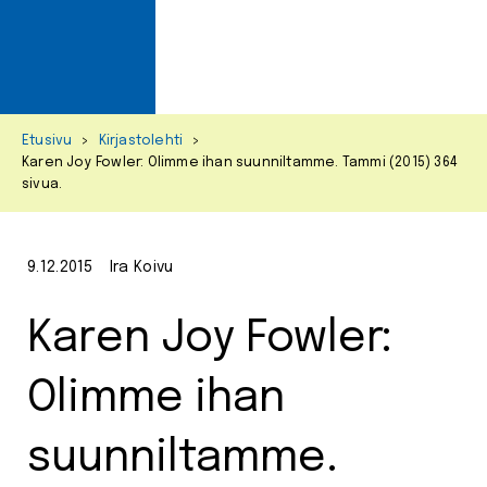
Primar
Menu
Skip
Etusivu
>
Kirjastolehti
>
to
Karen Joy Fowler: Olimme ihan suunniltamme. Tammi (2015) 364
content
sivua.
9.12.2015
Ira Koivu
Karen Joy Fowler:
Olimme ihan
suunniltamme.