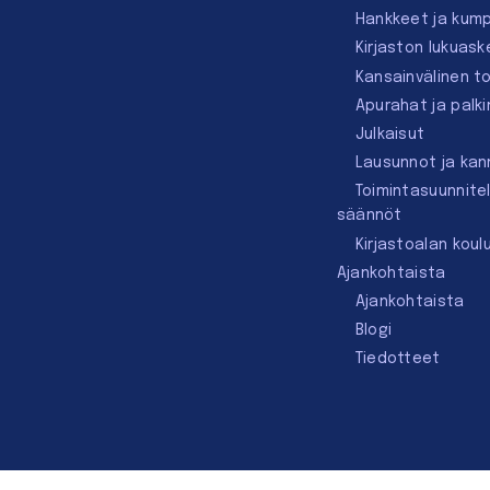
Hankkeet ja kum
Kirjaston lukuask
Kansainvälinen t
Apurahat ja palk
Julkaisut
Lausunnot ja ka
Toimintasuunnite
säännöt
Kirjastoalan koul
Ajankohtaista
Ajankohtaista
Blogi
Tiedotteet