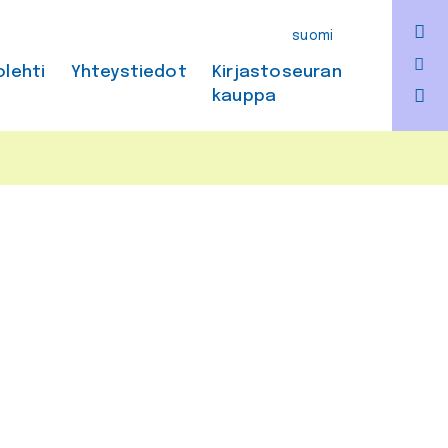
F
suomi
Bl
olehti
Yhteystiedot
Kirjastoseuran
kauppa
In