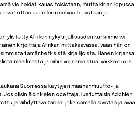
lämä vie heidät kauas toisistaan, mutta kirjan lopussa
saavat ottaa uudelleen selvää toisistaan ja
 ylistetty Afrikan nykykirjallisuuden kärkinimeksi.
mainen kirjoittaja Afrikan mittakaavassa, vaan hän on
simmista tämänhetkisistä kirjailijoista. Hänen kirjansa
ista maailmasta ja niihin voi samaistua, vaikka ei olisi
kaukana Suomessa käytyjen maahanmuutto- ja
Jos olisin äidinkielen opettaja, luetuttaisin Adichien
oitettu ja viihdyttävä tarina, joka samalla sivistää ja avaa