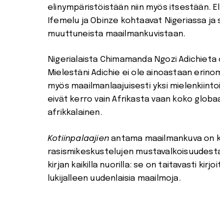
elinympäristöistään niin myös itsestään. E
Ifemelu ja Obinze kohtaavat Nigeriassa ja 
muuttuneista maailmankuvistaan.
Nigerialaista Chimamanda Ngozi Adichieta on
Mielestäni Adichie ei ole ainoastaan erino
myös maailmanlaajuisesti yksi mielenkiintoi
eivät kerro vain Afrikasta vaan koko globaal
afrikkalainen.
Kotiinpalaajien
antama maailmankuva on 
rasismikeskustelujen mustavalkoisuudesta. 
kirjan kaikilla nuorilla: se on taitavasti kirj
lukijalleen uudenlaisia maailmoja.