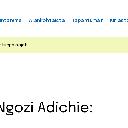
mintamme
Ajankohtaista
Tapahtumat
Kirjast
tiinpalaajat
gozi Adichie: