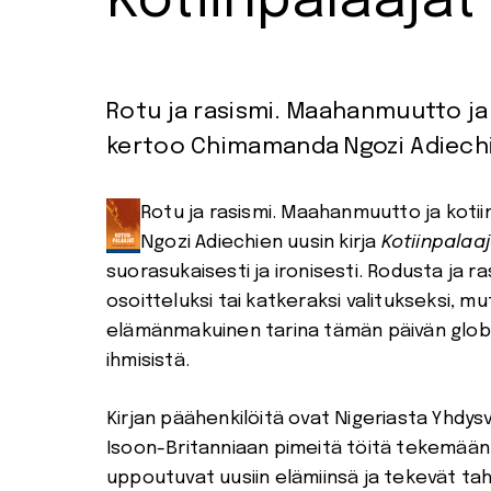
Kotiinpalaajat
Rotu ja rasismi. Maahanmuutto ja
kertoo Chimamanda Ngozi Adiechien
Rotu ja rasismi. Maahanmuutto ja kot
Ngozi Adiechien uusin kirja
Kotiinpalaa
suorasukaisesti ja ironisesti. Rodusta ja r
osoitteluksi tai katkeraksi valitukseksi, m
elämänmakuinen tarina tämän päivän globaa
ihmisistä.
Kirjan päähenkilöitä ovat Nigeriasta Yhdy
Isoon-Britanniaan pimeitä töitä tekemää
uppoutuvat uusiin elämiinsä ja tekevät tah