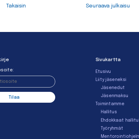
Takaisin
Seuraava julkaisu
kirje
Sivukartta
soite:
Etusivu
Liity jäseneksi
Jäsenedut
Jäsenmaksu
Toimintamme
Hallitus
Ehdokkaat hallit
Työryhmät
Mentorointi­ohjel