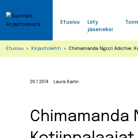
Skip
to
content
Etusivu
Liity
Toi
jäseneksi
Etusivu
>
Kirjastolehti
>
Chimamanda Ngozi Adichie: Ko
29.1.2014
Laura Karlin
Chimamanda N