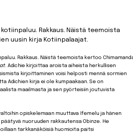
 kotiinpaluu. Rakkaus. Näistä teemoista
 uusin kirja Kotiinpalaajat.
iinpaluu. Rakkaus. Näistä teemoista kertoo Chimamand
jat
. Adichie kirjoittaa aroista aiheista herkullisen
asismista kirjoittaminen voisi helposti mennä sormien
utta Adichien kirja ei ole kumpaakaan. Se on
lista maailmasta ja sen pyörteisiin joutuvista
svaltoihin opiskelemaan muuttava Ifemelu ja hänen
n päätyvä nuoruuden rakkautensa Obinze. He
oillaan tarkkanäköisiä huomioita paitsi