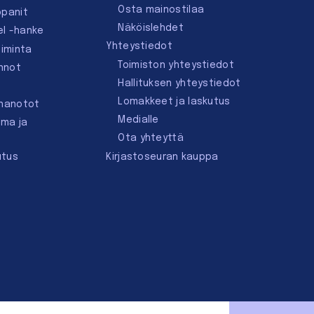
Osta mainostilaa
ppanit
Näköislehdet
el -hanke
Yhteystiedot
oiminta
Toimiston yhteystiedot
innot
Hallituksen yhteystiedot
Lomakkeet ja laskutus
nnanotot
Medialle
lma ja
Ota yhteyttä
utus
Kirjastoseuran kauppa