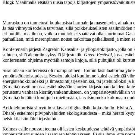
Blogi: Maailmalla etsitään uusia tapoja kirjastojen ympäristövaikutus
Marraskuu on tunnetusti kuukausista harmain ja masentavin, ainakin el
Ja tätä vihreyttä todella tarvitaan, sillä poikkeuksellisten sääilmiöid
eri puolilla maailmaa, vaikka muutokset saattavat olla suurimmat Gal
parhaillaan, mitä merenpinnan nousu tarkoittaa paikallisesti ja miten s
Konferenssin järjesti Zagrebin Kansallis- ja yliopistokirjasto, jolla
suhteen, sillä aiemmin syksyllä järjestettiin
Green Festival
, jossa esit
konferenssin ohjelma myötäili samoja linjoja, sillä puhujiksi oli kutsut
Sisällöltään konferenssi oli monipuolinen. Toimin fasilitaattorina yh
ympäristötietoisuudesta. Session aluksi kuulimme kaksi esitelmää vihre
energiatehokkuudeksi ja ilmastointijärjestelmiksi, tai jätehuolloksi ja 
(Kroatia) asetti omassa esitelmässään suurten kirjastohankkeiden, kuten
perustettu vanhaan kierrätysrakennukseen, on ympäristöystävällisin vai
(Kroatia) herätteli kuulijoita miettimään, tarvitsimmeko kokonaan uud
Arkkitehtuurista siirryttiin sulavasti digitaalisiin kokoelmiin. Elvir
Dhabi) esitelmöi pilvipalveluiden ekologisuudesta – mikä herätti kys
helsinkiläisiin lähikirjastoihin.
Kolmas esille noussut teema oli lasten keskuudessa tehtävä ympäristötyö,
ympäristötietoisuuden lisäämisen tehtäväkseen. Ei siis ihme, että port