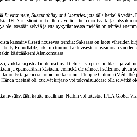
mää
Environment, Sustainability and Libraries
, jota tällä hetkellä vedä
a. IFLA on sitoutunut näihin tavoitteisiin ja monissa kirjastoissakin on a
yys ole itsestään selvää ja että nykytilanteessa meidän on tehtävä enem
sta kansainvälisesti nousevaa trendiä: Saksassa on luotu vihreiden kirj
ability Roundtable, joka on toiminut aktiivisesti jo useamman vuoden ed
inakin käsittääkseni Alankomaissa.
issa, vaikka kirjastoalan ihmiset ovat tietoisia ympäristön tilasta ja val
tein ja epämääräisin käsittein, emmekä ole tehneet itsellemme aivan selv
äätää lämmitystä ja kierrätämme hukkakopiot. Philippe Colomb (Médiathèq
Hänen teesinsä oli, etteivät kirjasto voi tulevaisuudessa olla (eivätkä ol
jotka hyväksytään kautta maailman. Näihin voi tutustua IFLA Global Visio