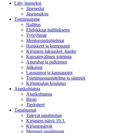
Liity jäseneksi
Jäsenedut
Jäsenmaksu
Toimintamme
Hallitus
Ehdokkaat hallitukseen
Työryhmät
Mentorointi­ohjelmat
Hankkeet ja kumppanit
Kirjaston lukuaskel -hanke
Kansainvälinen toiminta
Apurahat ja palkinnot
Julkaisut
Lausunnot ja kannanotot
Toimintasuunnitelma ja säännöt
Kirjastoalan koulutus
Ajankohtaista
Ajankohtaista
Blogi
Tiedotteet
Tapahtumat
Tulevat tapahtumat
Kirjaston päivä 19.3.
Kirjastopäivät
Menneet tapahtumat