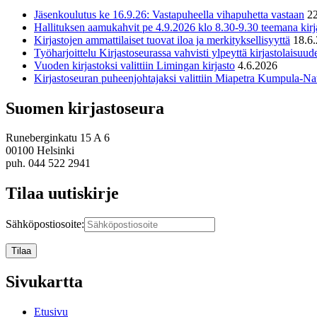
Jäsenkoulutus ke 16.9.26: Vastapuheella vihapuhetta vastaan
2
Hallituksen aamukahvit pe 4.9.2026 klo 8.30-9.30 teemana kirja
Kirjastojen ammattilaiset tuovat iloa ja merkityksellisyyttä
18.6
Työharjoittelu Kirjastoseurassa vahvisti ylpeyttä kirjastolaisuud
Vuoden kirjastoksi valittiin Limingan kirjasto
4.6.2026
Kirjastoseuran puheenjohtajaksi valittiin Miapetra Kumpula-Nat
Suomen kirjastoseura
Runeberginkatu 15 A 6
00100 Helsinki
puh. 044 522 2941
Tilaa uutiskirje
Sähköpostiosoite:
Sivukartta
Etusivu