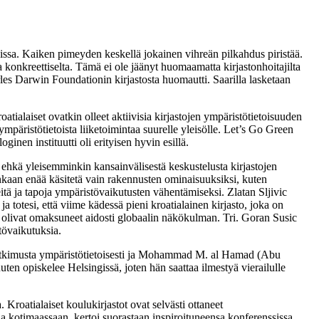
issa. Kaiken pimeyden keskellä jokainen vihreän pilkahdus piristää.
a konkreettiselta. Tämä ei ole jäänyt huomaamatta kirjastonhoitajilta
es Darwin Foundationin kirjastosta huomautti. Saarilla lasketaan
roatialaiset ovatkin olleet aktiivisia kirjastojen ympäristötietoisuuden
ä ympäristötietoista liiketoimintaa suurelle yleisölle. Let’s Go Green
inen instituutti oli erityisen hyvin esillä.
 ehkä yleisemminkin kansainvälisestä keskustelusta kirjastojen
enkaan enää käsitetä vain rakennusten ominaisuuksiksi, kuten
reitä ja tapoja ympäristövaikutusten vähentämiseksi. Zlatan Sljivic
 totesi, että viime kädessä pieni kroatialainen kirjasto, joka on
et olivat omaksuneet aidosti globaalin näkökulman. Tri. Goran Susic
tövaikutuksia.
at tutkimusta ympäristötietoisesti ja Mohammad M. al Hamad (Abu
n opiskelee Helsingissä, joten hän saattaa ilmestyä vierailulle
 Kroatialaiset koulukirjastot ovat selvästi ottaneet
ia kotimaassaan, kertoi suorastaan inspiroituneensa konferenssissa.