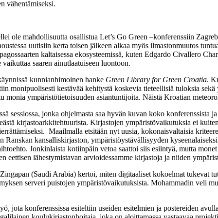
ten vähentämiseksi.
lei ole mahdollisuutta osallistua Let’s Go Green –konferenssiin Zagreb
en noustessa uutisiin kerta toisen jälkeen alkaa myös ilmastonmuutos tuntu
apagossaarten kaltaisessa ekosysteemissä, kuten Edgardo Civallero Charl
e vaikuttaa saaren ainutlaatuiseen luontoon.
 on käynnissä kunnianhimoinen hanke
Green Library for Green Croatia
. K
eltiin monipuolisesti kestävää kehitystä koskevia tieteellisiä tuloksia sek
tu monia ympäristötietoisuuden asiantuntijoita. Näistä Kroatian meteorolog
dessä sessiossa, jonka ohjelmasta saa hyvän kuvan koko konferenssista ja
ästä kirjastoarkkitehtuurista. Kirjastojen ympäristövaikutuksia ei kuit
kierrättämiseksi. Maailmalla etsitään nyt uusia, kokonaisvaltaisia kritee
 Ranskan kansalliskirjaston, ympäristöystävällisyyden kyseenalaiseksi ja
htoehto. Jonkinlaista kotiinpäin vetoa saattoi siis esiintyä, mutta mon
en eettisen lähestymistavan arvioidessamme kirjastoja ja niiden ympäris
a A. Zingapan (Saudi Arabia) kertoi, miten digitaaliset kokoelmat tukev
ymyksen serveri puistojen ympäristövaikutuksista. Mohammadin veli muute
 jota konferenssissa esiteltiin useiden esitelmien ja postereiden avulla.
ugalilainen koulukirjastonhoitaja, joka on aloittamassa vastaavaa projekt