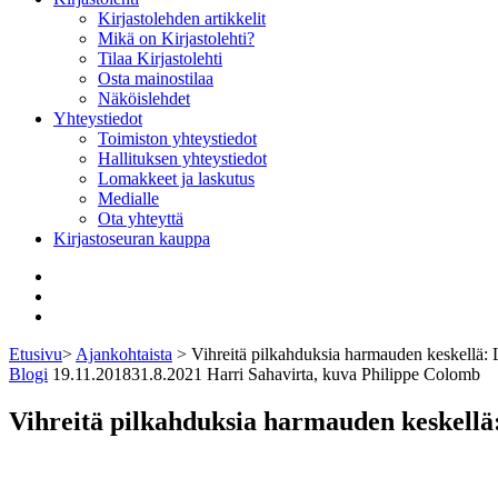
Kirjastolehden artikkelit
Mikä on Kirjastolehti?
Tilaa Kirjastolehti
Osta mainostilaa
Näköislehdet
Yhteystiedot
Toimiston yhteystiedot
Hallituksen yhteystiedot
Lomakkeet ja laskutus
Medialle
Ota yhteyttä
Kirjastoseuran kauppa
Facebook
Bluesky
Instagram
Etusivu
>
Ajankohtaista
>
Vihreitä pilkahduksia harmauden keskellä: 
Blogi
19.11.2018
31.8.2021
Harri Sahavirta, kuva Philippe Colomb
Vihreitä pilkahduksia harmauden keskellä