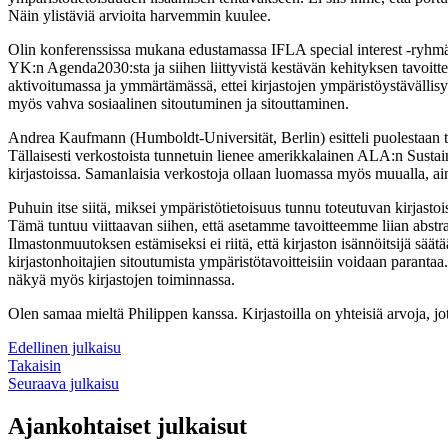
Näin ylistäviä arvioita harvemmin kuulee.
Olin konferenssissa mukana edustamassa IFLA special interest -ryh
YK:n Agenda2030:sta ja siihen liittyvistä kestävän kehityksen tavoitteist
aktivoitumassa ja ymmärtämässä, ettei kirjastojen ympäristöystävällis
myös vahva sosiaalinen sitoutuminen ja sitouttaminen.
Andrea Kaufmann (Humboldt-Universität, Berlin) esitteli puolestaan toi
Tällaisesti verkostoista tunnetuin lienee amerikkalainen ALA:n Sustain
kirjastoissa. Samanlaisia verkostoja ollaan luomassa myös muualla, a
Puhuin itse siitä, miksei ympäristötietoisuus tunnu toteutuvan kirjasto
Tämä tuntuu viittaavan siihen, että asetamme tavoitteemme liian abstrak
Ilmastonmuutoksen estämiseksi ei riitä, että kirjaston isännöitsijä s
kirjastonhoitajien sitoutumista ympäristötavoitteisiin voidaan parantaa. 
näkyä myös kirjastojen toiminnassa.
Olen samaa mieltä Philippen kanssa. Kirjastoilla on yhteisiä arvoja, 
Edellinen julkaisu
Takaisin
Seuraava julkaisu
Ajankohtaiset julkaisut