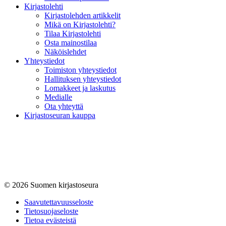
Kirjastolehti
Kirjastolehden artikkelit
Mikä on Kirjastolehti?
Tilaa Kirjastolehti
Osta mainostilaa
Näköislehdet
Yhteystiedot
Toimiston yhteystiedot
Hallituksen yhteystiedot
Lomakkeet ja laskutus
Medialle
Ota yhteyttä
Kirjastoseuran kauppa
© 2026 Suomen kirjastoseura
Saavutettavuus­seloste
Tietosuojaseloste
Tietoa evästeistä