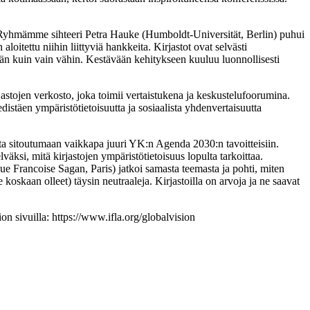
n. Ryhmämme sihteeri Petra Hauke (Humboldt-Universität, Berlin) puhui
loitettu niihin liittyviä hankkeita. Kirjastot ovat selvästi
män kuin vain vähin. Kestävään kehitykseen kuuluu luonnollisesti
astojen verkosto, joka toimii vertaistukena ja keskustelufoorumina.
istäen ympäristötietoisuutta ja sosiaalista yhdenvertaisuutta
miita sitoutumaan vaikkapa juuri YK:n Agenda 2030:n tavoitteisiin.
äksi, mitä kirjastojen ympäristötietoisuus lopulta tarkoittaa.
ue Francoise Sagan, Paris) jatkoi samasta teemasta ja pohti, miten
e koskaan olleet) täysin neutraaleja. Kirjastoilla on arvoja ja ne saavat
n sivuilla: https://www.ifla.org/globalvision