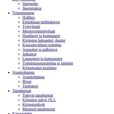
Jäsenedut
Jäsenmaksu
Toimintamme
Hallitus
Ehdokkaat hallitukseen
Työryhmät
Mentorointi­ohjelmat
Hankkeet ja kumppanit
Kirjaston lukuaskel -hanke
Kansainvälinen toiminta
Apurahat ja palkinnot
Julkaisut
Lausunnot ja kannanotot
Toimintasuunnitelma ja säännöt
Kirjastoalan koulutus
Ajankohtaista
Ajankohtaista
Blogi
Tiedotteet
Tapahtumat
Tulevat tapahtumat
Kirjaston päivä 19.3.
Kirjastopäivät
Menneet tapahtumat
Kirjastolehti