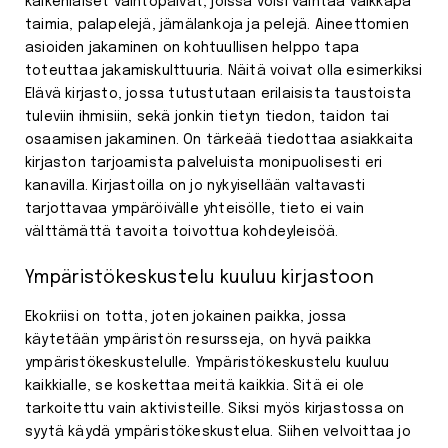
kaikenlaiset vaihtopäivät, joissa voisi vaihtaa vaikkapa
taimia, palapelejä, jämälankoja ja pelejä. Aineettomien
asioiden jakaminen on kohtuullisen helppo tapa
toteuttaa jakamiskulttuuria. Näitä voivat olla esimerkiksi
Elävä kirjasto, jossa tutustutaan erilaisista taustoista
tuleviin ihmisiin, sekä jonkin tietyn tiedon, taidon tai
osaamisen jakaminen. On tärkeää tiedottaa asiakkaita
kirjaston tarjoamista palveluista monipuolisesti eri
kanavilla. Kirjastoilla on jo nykyisellään valtavasti
tarjottavaa ympäröivälle yhteisölle, tieto ei vain
välttämättä tavoita toivottua kohdeyleisöä.
Ympäristökeskustelu kuuluu kirjastoon
Ekokriisi on totta, joten jokainen paikka, jossa
käytetään ympäristön resursseja, on hyvä paikka
ympäristökeskustelulle. Ympäristökeskustelu kuuluu
kaikkialle, se koskettaa meitä kaikkia. Sitä ei ole
tarkoitettu vain aktivisteille. Siksi myös kirjastossa on
syytä käydä ympäristökeskustelua. Siihen velvoittaa jo