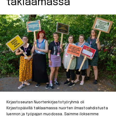
taklaamassa
Kirjastoseuran Nuortenkirjastotyöryhmä oli
Kirjastopäivillä taklaamassa nuorten ilmastoahdistusta
luennon ja työpajan muodossa. Saimme iloksemme