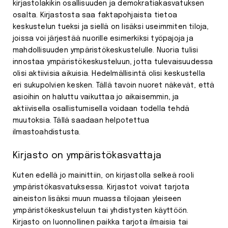
kirjastolakikin osallisuuden ja demokratiakasvatuksen
osalta. Kirjastosta saa faktapohjaista tietoa
keskustelun tueksi ja siellä on lisäksi useimmiten tiloja,
joissa voi järjestää nuorille esimerkiksi työpajoja ja
mahdollisuuden ympäristökeskustelulle. Nuoria tulisi
innostaa ympäristökeskusteluun, jotta tulevaisuudessa
olisi aktiivisia aikuisia. Hedelmällisintä olisi keskustella
eri sukupolvien kesken. Tällä tavoin nuoret näkevät, että
asioihin on haluttu vaikuttaa jo aikaisemmin, ja
aktiivisella osallistumisella voidaan todella tehdä
muutoksia. Tällä saadaan helpotettua
ilmastoahdistusta.
Kirjasto on ympäristökasvattaja
Kuten edellä jo mainittiin, on kirjastolla selkeä rooli
ympäristökasvatuksessa. Kirjastot voivat tarjota
aineiston lisäksi muun muassa tilojaan yleiseen
ympäristökeskusteluun tai yhdistysten käyttöön.
Kirjasto on luonnollinen paikka tarjota ilmaisia tai