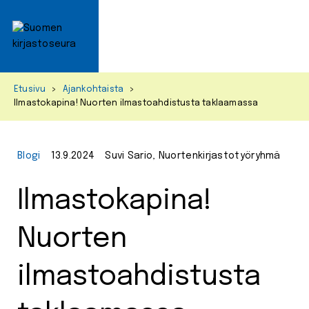
Primar
Menu
Skip
Etusivu
>
Ajankohtaista
>
to
Ilmastokapina! Nuorten ilmastoahdistusta taklaamassa
content
Blogi
13.9.2024
Suvi Sario, Nuortenkirjastotyöryhmä
Ilmastokapina!
Nuorten
ilmastoahdistusta