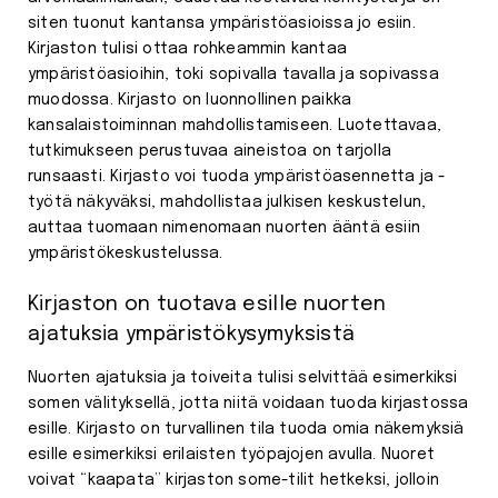
siten tuonut kantansa ympäristöasioissa jo esiin.
Kirjaston tulisi ottaa rohkeammin kantaa
ympäristöasioihin, toki sopivalla tavalla ja sopivassa
muodossa. Kirjasto on luonnollinen paikka
kansalaistoiminnan mahdollistamiseen. Luotettavaa,
tutkimukseen perustuvaa aineistoa on tarjolla
runsaasti. Kirjasto voi tuoda ympäristöasennetta ja -
työtä näkyväksi, mahdollistaa julkisen keskustelun,
auttaa tuomaan nimenomaan nuorten ääntä esiin
ympäristökeskustelussa.
Kirjaston on tuotava esille nuorten
ajatuksia ympäristökysymyksistä
Nuorten ajatuksia ja toiveita tulisi selvittää esimerkiksi
somen välityksellä, jotta niitä voidaan tuoda kirjastossa
esille. Kirjasto on turvallinen tila tuoda omia näkemyksiä
esille esimerkiksi erilaisten työpajojen avulla. Nuoret
voivat “kaapata” kirjaston some-tilit hetkeksi, jolloin