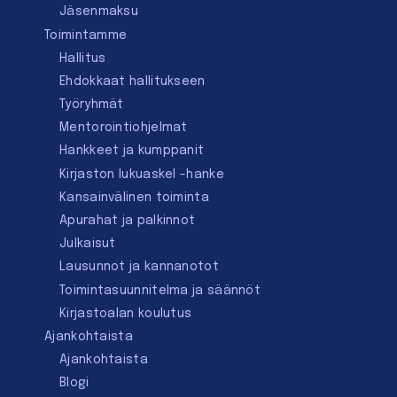
Jäsenmaksu
Toimintamme
Hallitus
Ehdokkaat hallitukseen
Työryhmät
Mentorointi­ohjelmat
Hankkeet ja kumppanit
Kirjaston lukuaskel -hanke
Kansainvälinen toiminta
Apurahat ja palkinnot
Julkaisut
Lausunnot ja kannanotot
Toimintasuunnitelma ja säännöt
Kirjastoalan koulutus
Ajankohtaista
Ajankohtaista
Blogi