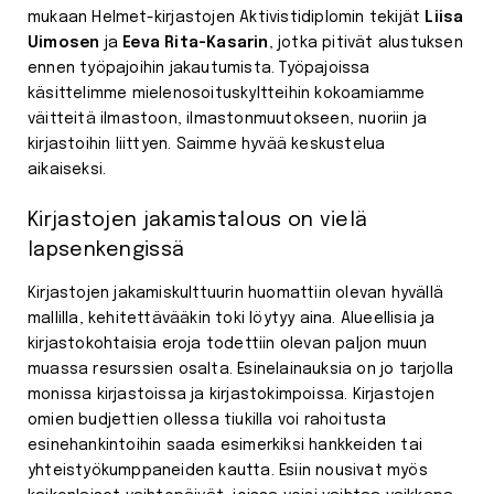
mukaan Helmet-kirjastojen Aktivistidiplomin tekijät
Liisa
Uimosen
ja
Eeva Rita-Kasarin
, jotka pitivät alustuksen
ennen työpajoihin jakautumista. Työpajoissa
käsittelimme mielenosoituskyltteihin kokoamiamme
väitteitä ilmastoon, ilmastonmuutokseen, nuoriin ja
kirjastoihin liittyen. Saimme hyvää keskustelua
aikaiseksi.
Kirjastojen jakamistalous on vielä
lapsenkengissä
Kirjastojen jakamiskulttuurin huomattiin olevan hyvällä
mallilla, kehitettävääkin toki löytyy aina. Alueellisia ja
kirjastokohtaisia eroja todettiin olevan paljon muun
muassa resurssien osalta. Esinelainauksia on jo tarjolla
monissa kirjastoissa ja kirjastokimpoissa. Kirjastojen
omien budjettien ollessa tiukilla voi rahoitusta
esinehankintoihin saada esimerkiksi hankkeiden tai
yhteistyökumppaneiden kautta. Esiin nousivat myös