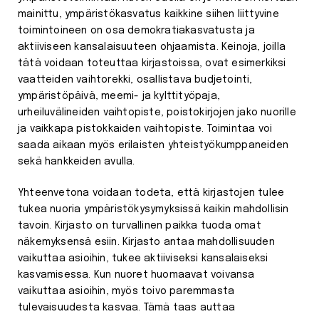
mainittu, ympäristökasvatus kaikkine siihen liittyvine
toimintoineen on osa demokratiakasvatusta ja
aktiiviseen kansalaisuuteen ohjaamista. Keinoja, joilla
tätä voidaan toteuttaa kirjastoissa, ovat esimerkiksi
vaatteiden vaihtorekki, osallistava budjetointi,
ympäristöpäivä, meemi- ja kylttityöpaja,
urheiluvälineiden vaihtopiste, poistokirjojen jako nuorille
ja vaikkapa pistokkaiden vaihtopiste. Toimintaa voi
saada aikaan myös erilaisten yhteistyökumppaneiden
sekä hankkeiden avulla.
Yhteenvetona voidaan todeta, että kirjastojen tulee
tukea nuoria ympäristökysymyksissä kaikin mahdollisin
tavoin. Kirjasto on turvallinen paikka tuoda omat
näkemyksensä esiin. Kirjasto antaa mahdollisuuden
vaikuttaa asioihin, tukee aktiiviseksi kansalaiseksi
kasvamisessa. Kun nuoret huomaavat voivansa
vaikuttaa asioihin, myös toivo paremmasta
tulevaisuudesta kasvaa. Tämä taas auttaa