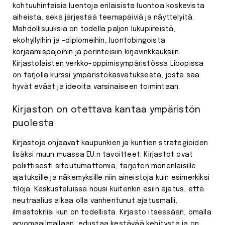
kohtuuhintaisia luentoja erilaisista luontoa koskevista
aiheista, sekä järjestää teemapäiviä ja näyttelyitä.
Mahdollisuuksia on todella paljon lukupiireistä,
ekohyllyihin ja –diplomeihin, luontobingoista
korjaamispajoihin ja perinteisiin kirjavinkkauksiin.
Kirjastolaisten verkko-oppimisympäristössä Libopissa
on tarjolla kurssi ympäristökasvatuksesta, josta saa
hyvät eväät ja ideoita varsinaiseen toimintaan.
Kirjaston on otettava kantaa ympäristön
puolesta
Kirjastoja ohjaavat kaupunkien ja kuntien strategioiden
lisäksi muun muassa EU:n tavoitteet. Kirjastot ovat
poliittisesti sitoutumattomia, tarjoten monenlaisille
ajatuksille ja näkemyksille niin aineistoja kuin esimerkiksi
tiloja. Keskusteluissa nousi kuitenkin esiin ajatus, että
neutraalius alkaa olla vanhentunut ajatusmalli,
ilmastokriisi kun on todellista. Kirjasto itsessään, omalla
arvomaailmallaan, edustaa kestävää kehitystä ja on