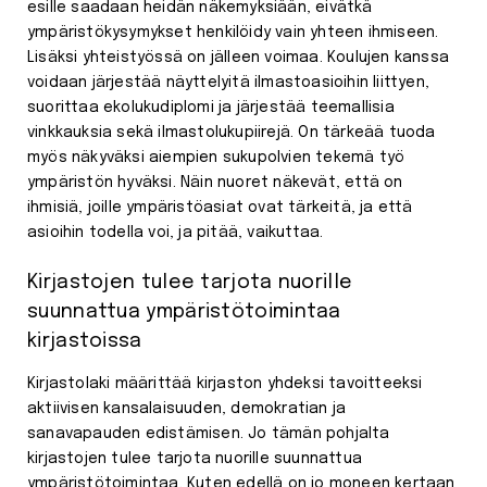
esille saadaan heidän näkemyksiään, eivätkä
ympäristökysymykset henkilöidy vain yhteen ihmiseen.
Lisäksi yhteistyössä on jälleen voimaa. Koulujen kanssa
voidaan järjestää näyttelyitä ilmastoasioihin liittyen,
suorittaa ekolukudiplomi ja järjestää teemallisia
vinkkauksia sekä ilmastolukupiirejä. On tärkeää tuoda
myös näkyväksi aiempien sukupolvien tekemä työ
ympäristön hyväksi. Näin nuoret näkevät, että on
ihmisiä, joille ympäristöasiat ovat tärkeitä, ja että
asioihin todella voi, ja pitää, vaikuttaa.
Kirjastojen tulee tarjota nuorille
suunnattua ympäristötoimintaa
kirjastoissa
Kirjastolaki määrittää kirjaston yhdeksi tavoitteeksi
aktiivisen kansalaisuuden, demokratian ja
sanavapauden edistämisen. Jo tämän pohjalta
kirjastojen tulee tarjota nuorille suunnattua
ympäristötoimintaa. Kuten edellä on jo moneen kertaan