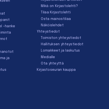
ukseen
Mikä on Kirjastolehti?
Tilaa Kirjastolehti
mat
Osta mainostilaa
ppanit
Näköislehdet
el -hanke
Yhteystiedot
oiminta
Toimiston yhteystiedot
innot
Hallituksen yhteystiedot
Lomakkeet ja laskutus
nnanotot
Medialle
lma ja
Ota yhteyttä
utus
Kirjastoseuran kauppa