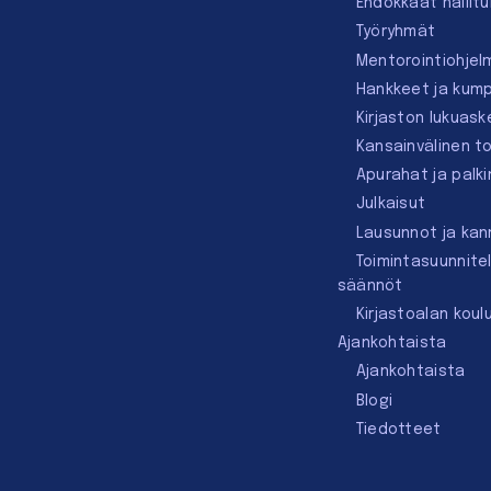
Ehdokkaat hallit
Työryhmät
Mentorointi­ohjel
Hankkeet ja kum
Kirjaston lukuask
Kansainvälinen t
Apurahat ja palk
Julkaisut
Lausunnot ja ka
Toimintasuunnite
säännöt
Kirjastoalan koul
Ajankohtaista
Ajankohtaista
Blogi
Tiedotteet