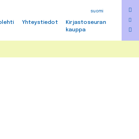
F
suomi
Bl
olehti
Yhteystiedot
Kirjastoseuran
kauppa
In