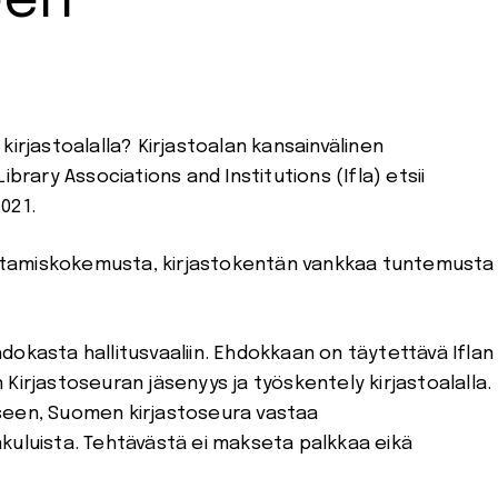
een
kirjastoalalla? Kirjastoalan kansainvälinen
brary Associations and Institutions (Ifla) etsii
021.
johtamiskokemusta, kirjastokentän vankkaa tuntemusta
dokasta hallitusvaaliin. Ehdokkaan on täytettävä Iflan
Kirjastoseuran jäsenyys ja työskentely kirjastoalalla.
tukseen, Suomen kirjastoseura vastaa
kuluista. Tehtävästä ei makseta palkkaa eikä