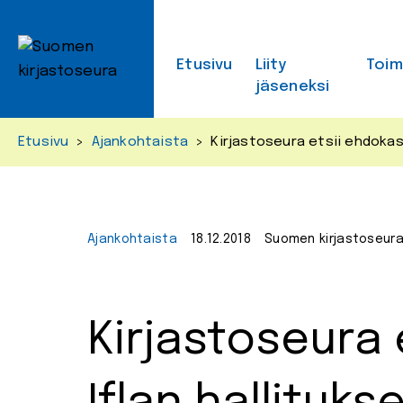
Skip
to
content
Etusivu
Liity
Toi
jäseneksi
Etusivu
>
Ajankohtaista
>
Kirjastoseura etsii ehdokas
Ajankohtaista
18.12.2018
Suomen kirjastoseur
Kirjastoseura 