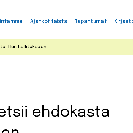
mintamme
Ajankohtaista
Tapahtumat
Kirjast
ta Iflan hallitukseen
a
etsii ehdokasta