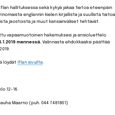
Iflan hallituksessa sekä kykyä jakaa tietoa eteenpäin
nomaista englannin kielen kirjallista ja suullista taitoa
sta jaostoista ja muut kansainväliset tehtävät.
tettu vapaamuotoinen hakemuksesi ja ansioluettelo
6.1.2019 mennessä.
Valinnasta ehdokkaaksi päättää
2019.
ä löydät
Iflan sivuilta
.
klo 12-16.
Rauha Maarno (puh. 044 7481801)