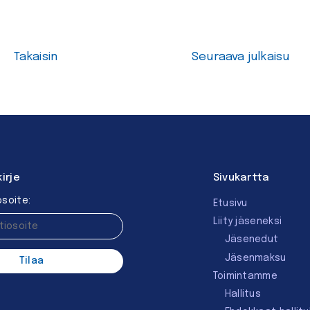
Takaisin
Seuraava julkaisu
kirje
Sivukartta
soite:
Etusivu
Liity jäseneksi
Jäsenedut
Jäsenmaksu
Toimintamme
Hallitus