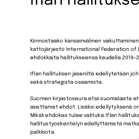
Iflan hallituks
Kiinnostaako kansainvälinen vaikuttaminen 
kattojärjestö International Federation of Li
ehdokkaita hallitukseensa kaudelle 2019–2
Iflan hallituksen jäseniltä edellytetään 
sekä strategista osaamista.
Suomen kirjastoseura etsii suomalaista eh
asettamat ehdot. Lisäksi edellytyksenä on 
Mikäli ehdokas tulee valituksi Iflan halli
hallitustyöskentelyn edellyttämistä matka
palkkiota.