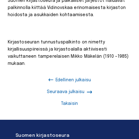
Suomen kirjastoseura ja paikalliset järjestöt haluavat
palkinnolla kiittää Vidinovskaa erinomaisesta kirjaston
hoidosta ja asukkaiden kohtaamisesta.
Kirjastoseuran tunnustuspalkinto on nimetty
kirjallisuuspiireissä ja kirjastoalalla aktiivisesti
vaikuttaneen tamperelaisen Mikko Mäkelän (1910 –1985)
mukaan.
Edellinen julkaisu
Seuraava julkaisu
Takaisin
Suomen kirjastoseura