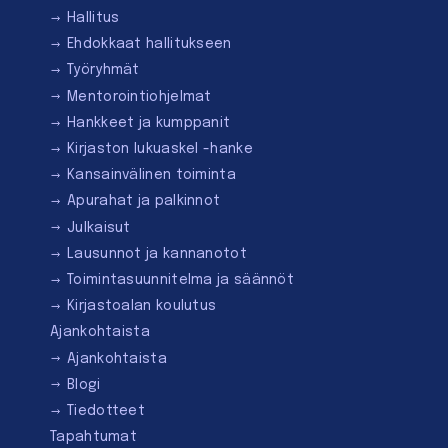
Hallitus
Ehdokkaat hallitukseen
Työryhmät
Mentorointi­ohjelmat
Hankkeet ja kumppanit
Kirjaston lukuaskel -hanke
Kansainvälinen toiminta
Apurahat ja palkinnot
Julkaisut
Lausunnot ja kannanotot
Toimintasuunnitelma ja säännöt
Kirjastoalan koulutus
Ajankohtaista
Ajankohtaista
Blogi
Tiedotteet
Tapahtumat