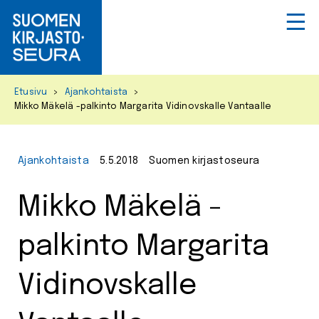
Primar
Menu
Skip
Etusivu
>
Ajankohtaista
>
to
Mikko Mäkelä -palkinto Margarita Vidinovskalle Vantaalle
content
Ajankohtaista
5.5.2018
Suomen kirjastoseura
Mikko Mäkelä -
palkinto Margarita
Vidinovskalle