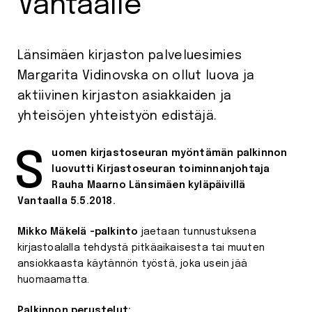
Vantaalle
Länsimäen kirjaston palveluesimies
Margarita Vidinovska on ollut luova ja
aktiivinen kirjaston asiakkaiden ja
yhteisöjen yhteistyön edistäjä.
Suomen kirjastoseuran myöntämän palkinnon
luovutti Kirjastoseuran toiminnanjohtaja
Rauha Maarno Länsimäen kyläpäivillä
Vantaalla 5.5.2018.
Mikko Mäkelä -palkinto
jaetaan tunnustuksena
kirjastoalalla tehdystä pitkäaikaisesta tai muuten
ansiokkaasta käytännön työstä, joka usein jää
huomaamatta.
Palkinnon perustelut: