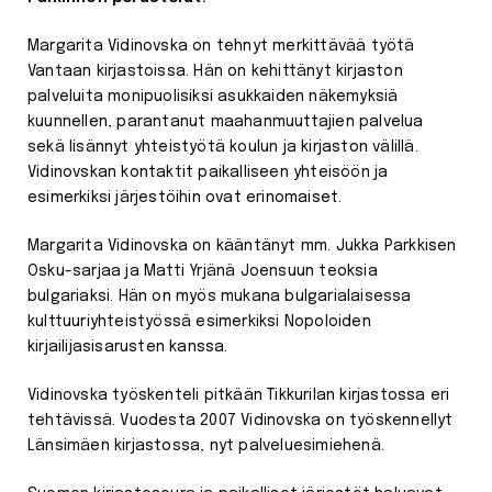
Margarita Vidinovska on tehnyt merkittävää työtä
Vantaan kirjastoissa. Hän on kehittänyt kirjaston
palveluita monipuolisiksi asukkaiden näkemyksiä
kuunnellen, parantanut maahanmuuttajien palvelua
sekä lisännyt yhteistyötä koulun ja kirjaston välillä.
Vidinovskan kontaktit paikalliseen yhteisöön ja
esimerkiksi järjestöihin ovat erinomaiset.
Margarita Vidinovska on kääntänyt mm. Jukka Parkkisen
Osku-sarjaa ja Matti Yrjänä Joensuun teoksia
bulgariaksi. Hän on myös mukana bulgarialaisessa
kulttuuriyhteistyössä esimerkiksi Nopoloiden
kirjailijasisarusten kanssa.
Vidinovska työskenteli pitkään Tikkurilan kirjastossa eri
tehtävissä. Vuodesta 2007 Vidinovska on työskennellyt
Länsimäen kirjastossa, nyt palveluesimiehenä.