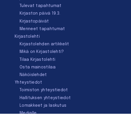
Tulevat tapahtumat
Kirjaston päivä 19.3.
Kirjastopäivät
Menneet tapahtumat
Kirjastolehti
Kirjastolehden artikkelit
Mikä on Kirjastolehti?
Tilaa Kirjastolehti
Osta mainostilaa
Näköislehdet
Yhteystiedot
Toimiston yhteystiedot
Hallituksen yhteystiedot
Lomakkeet ja laskutus
Medialle
Ota yhteyttä
Kirjastoseuran kauppa