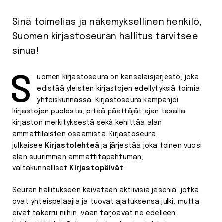
Sinä toimelias ja näkemyksellinen henkilö,
Suomen kirjastoseuran hallitus tarvitsee
sinua!
Suomen kirjastoseura on kansalaisjärjestö, joka
edistää yleisten kirjastojen edellytyksiä toimia
yhteiskunnassa. Kirjastoseura kampanjoi
kirjastojen puolesta, pitää päättäjät ajan tasalla
kirjaston merkityksestä sekä kehittää alan
ammattilaisten osaamista. Kirjastoseura
julkaisee
Kirjastolehteä
ja järjestää joka toinen vuosi
alan suurimman ammattitapahtuman,
valtakunnalliset
Kirjastopäivät
.
Seuran hallitukseen kaivataan aktiivisia jäseniä, jotka
ovat yhteispelaajia ja tuovat ajatuksensa julki, mutta
eivät takerru niihin, vaan tarjoavat ne edelleen