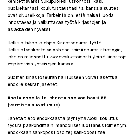
kehitettäväksi. Sukupuolesi, uskontosi, ikäsi,
puoluekantasi, koulutustaustasi tai kansalaisuutesi
ovat sivuseikkoja. Tärkeintä on, että haluat luoda
innostavaa ja vaikuttavaa työtä kirjastojen ja
asiakkaiden hyväksi.
Hallitus tukee ja ohjaa Kirjastoseuran työtä.
Hallitustyöskentelyn pohjana toimii seuran strategia,
joka on rakennettu vuorovaikutteisesti yleisiä kirjastoja
ympäröivien yhteisöjen kanssa.
Suomen kirjastoseuran hallitukseen voivat asettua
ehdolle seuran jäsenet.
Asetu ehdolle tai ehdota sopivaa henkilöä
(varmista suostumus).
Lähetä tieto ehdokkaasta (syntymävuosi, koulutus,
työura pääkohdittain, mahdolliset luottamustoimet ym.,
ehdokkaan sähköpostiosoite) sähköpostitse