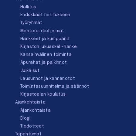
Hallitus
Ehdokkaat hallitukseen
Työryhmät
Mentorointi­ohjelmat
Hankkeet ja kumppanit
Kirjaston lukuaskel -hanke
Kansainvälinen toiminta
Apurahat ja palkinnot
Julkaisut
Lausunnot ja kannanotot
Toimintasuunnitelma ja säännöt
Kirjastoalan koulutus
Ajankohtaista
Ajankohtaista
Blogi
Tiedotteet
Tapahtumat