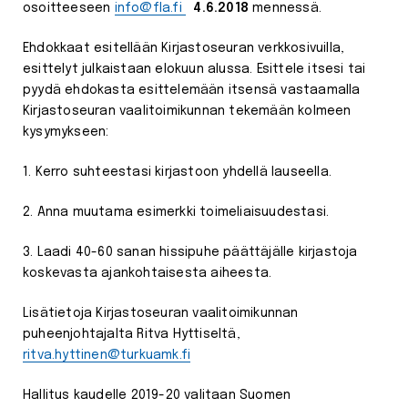
osoitteeseen
info@fla.fi
4.6.2018
mennessä.
Ehdokkaat esitellään Kirjastoseuran verkkosivuilla,
esittelyt julkaistaan elokuun alussa. Esittele itsesi tai
pyydä ehdokasta esittelemään itsensä vastaamalla
Kirjastoseuran vaalitoimikunnan tekemään kolmeen
kysymykseen:
1. Kerro suhteestasi kirjastoon yhdellä lauseella.
2. Anna muutama esimerkki toimeliaisuudestasi.
3. Laadi 40-60 sanan hissipuhe päättäjälle kirjastoja
koskevasta ajankohtaisesta aiheesta.
Lisätietoja Kirjastoseuran vaalitoimikunnan
puheenjohtajalta Ritva Hyttiseltä,
ritva.hyttinen@turkuamk.fi
Hallitus kaudelle 2019-20 valitaan Suomen