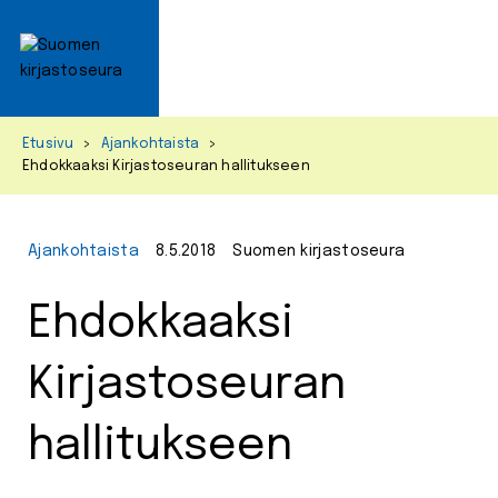
Primar
Menu
Skip
Etusivu
>
Ajankohtaista
>
to
Ehdokkaaksi Kirjastoseuran hallitukseen
content
Ajankohtaista
8.5.2018
Suomen kirjastoseura
Ehdokkaaksi
Kirjastoseuran
hallitukseen