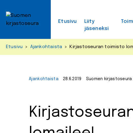
Skip
to
content
Etusivu
Liity
Toi
jäseneksi
Etusivu
>
Ajankohtaista
>
Kirjastoseuran toimisto lom
Ajankohtaista
28.6.2019
Suomen kirjastoseura
Kirjastoseuran