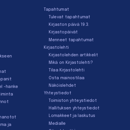
Tapahtumat
Tulevat tapahtumat
Kirjaston päivä 19.3.
Kirjastopäivät
Menneet tapahtumat
Kirjastolehti
Kirjastolehden artikkelit
ukseen
Mikä on Kirjastolehti?
Tilaa Kirjastolehti
mat
Osta mainostilaa
ppanit
Näköislehdet
el -hanke
Yhteystiedot
oiminta
Toimiston yhteystiedot
innot
Hallituksen yhteystiedot
Lomakkeet ja laskutus
nnanotot
Medialle
lma ja