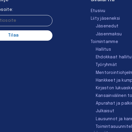
soite:
Etusivu
Liity jäseneksi
Jäsenedut
Jäsenmaksu
Toimintamme
Hallitus
Ehdokkaat hallit
Työryhmät
Mentorointi­ohjel
Hankkeet ja kum
Kirjaston lukuask
Kansainvälinen t
Apurahat ja palk
Julkaisut
Lausunnot ja ka
Toimintasuunnite