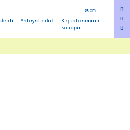
F
suomi
Bl
olehti
Yhteystiedot
Kirjastoseuran
kauppa
In