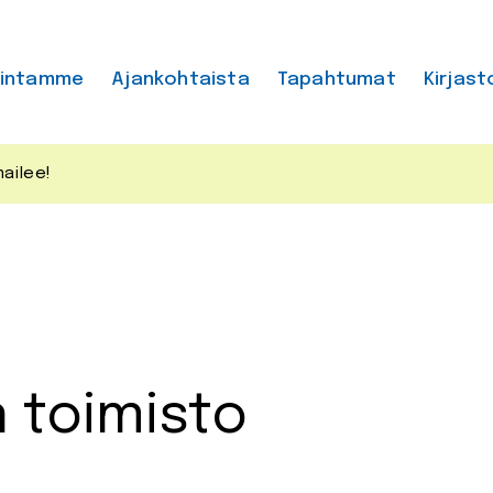
mintamme
Ajankohtaista
Tapahtumat
Kirjast
ailee!
 toimisto