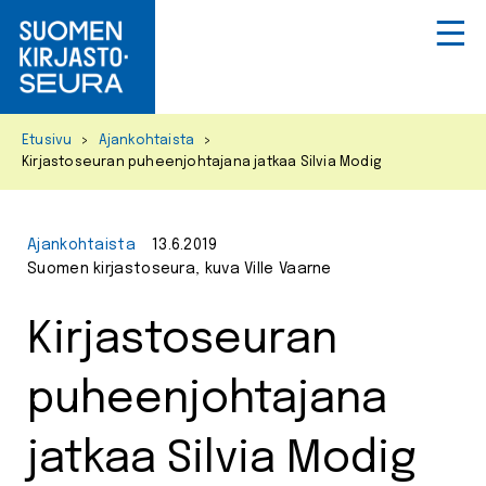
Primar
Menu
Skip
Etusivu
>
Ajankohtaista
>
to
Kirjastoseuran puheenjohtajana jatkaa Silvia Modig
content
Ajankohtaista
13.6.2019
Suomen kirjastoseura, kuva Ville Vaarne
Kirjastoseuran
puheenjohtajana
jatkaa Silvia Modig