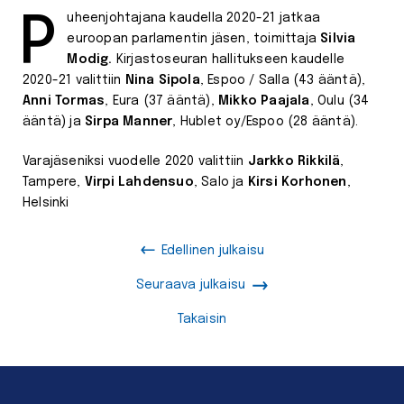
Puheenjohtajana kaudella 2020-21 jatkaa
euroopan parlamentin jäsen, toimittaja
Silvia
Modig.
Kirjastoseuran hallitukseen kaudelle
2020-21 valittiin
Nina Sipola
, Espoo / Salla (43 ääntä),
Anni Tormas
, Eura (37 ääntä),
Mikko Paajala
, Oulu (34
ääntä) ja
Sirpa Manner
, Hublet oy/Espoo (28 ääntä).
Varajäseniksi vuodelle 2020 valittiin
Jarkko Rikkilä
,
Tampere,
Virpi Lahdensuo
, Salo ja
Kirsi Korhonen
,
Helsinki
Edellinen julkaisu
Seuraava julkaisu
Takaisin