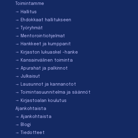
Toimintamme
Hallitus
Ehdokkaat hallitukseen
Työryhmät
Mentorointi­ohjelmat
Hankkeet ja kumppanit
Kirjaston lukuaskel -hanke
Kansainvälinen toiminta
Apurahat ja palkinnot
Julkaisut
Lausunnot ja kannanotot
Toimintasuunnitelma ja säännöt
Kirjastoalan koulutus
Ajankohtaista
Ajankohtaista
Blogi
Tiedotteet