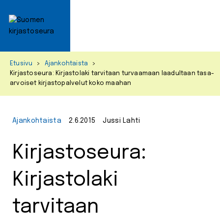
Primar
Menu
Skip
Etusivu
>
Ajankohtaista
>
to
Kirjastoseura: Kirjastolaki tarvitaan turvaamaan laadultaan tasa-
content
arvoiset kirjastopalvelut koko maahan
Ajankohtaista
2.6.2015
Jussi Lahti
Kirjastoseura:
Kirjastolaki
tarvitaan