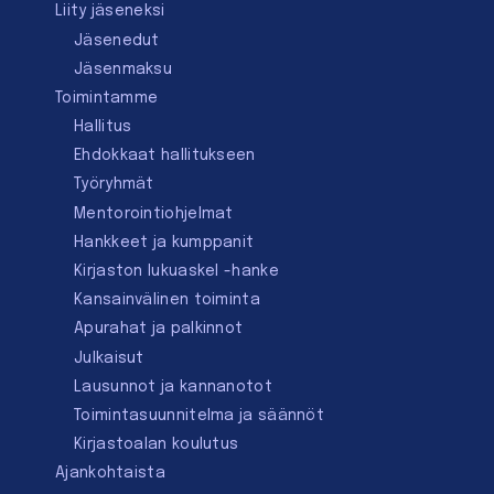
Liity jäseneksi
Jäsenedut
Jäsenmaksu
Toimintamme
Hallitus
Ehdokkaat hallitukseen
Työryhmät
Mentorointi­ohjelmat
Hankkeet ja kumppanit
Kirjaston lukuaskel -hanke
Kansainvälinen toiminta
Apurahat ja palkinnot
Julkaisut
Lausunnot ja kannanotot
Toimintasuunnitelma ja säännöt
Kirjastoalan koulutus
Ajankohtaista