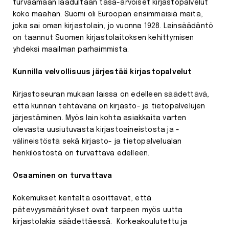
turvaamaan laadultaan tasa-arvoiset kirjastopalvelut
koko maahan. Suomi oli Euroopan ensimmäisiä maita,
joka sai oman kirjastolain, jo vuonna 1928. Lainsäädäntö
on taannut Suomen kirjastolaitoksen kehittymisen
yhdeksi maailman parhaimmista.
Kunnilla velvollisuus järjestää kirjastopalvelut
Kirjastoseuran mukaan laissa on edelleen säädettävä,
että kunnan tehtävänä on kirjasto- ja tietopalvelujen
järjestäminen. Myös lain kohta asiakkaita varten
olevasta uusiutuvasta kirjastoaineistosta ja -
välineistöstä sekä kirjasto- ja tietopalvelualan
henkilöstöstä on turvattava edelleen.
Osaaminen on turvattava
Kokemukset kentältä osoittavat, että
pätevyysmääritykset ovat tarpeen myös uutta
kirjastolakia säädettäessä. Korkeakoulutettu ja