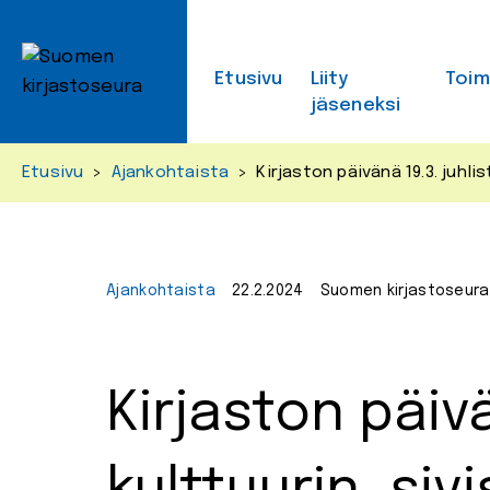
Skip
to
content
Etusivu
Liity
Toi
jäseneksi
Etusivu
>
Ajankohtaista
>
Kirjaston päivänä 19.3. juhli
Ajankohtaista
22.2.2024
Suomen kirjastoseura
Kirjaston päivä