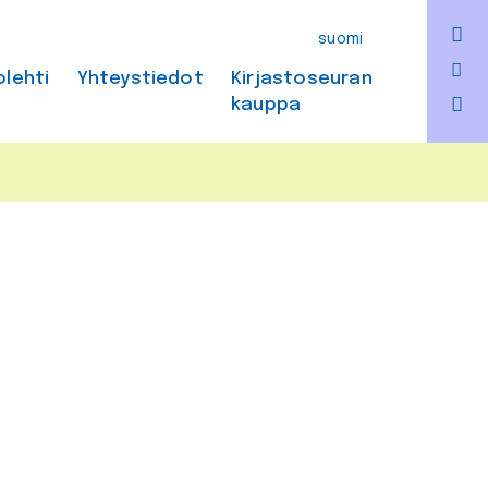
F
suomi
Bl
olehti
Yhteystiedot
Kirjastoseuran
kauppa
In