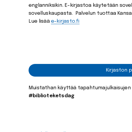
englanniksikin. E-kirjastoa käytetään sovell
sovelluskaupasta. Palvelun tuottaa Kansall
Lue lisää
e-kirjasto.fi
Kirjaston p
Muistathan käyttää tapahtumajulkaisuje
#biblioteketsdag