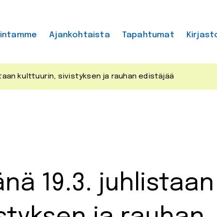
mintamme
Ajankohtaista
Tapahtumat
Kirjast
staan kulttuurin, sivistyksen ja rauhan edistäjää
nä 19.3. juhlistaan