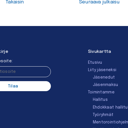
Takaisin
Seuraava julkaisu
kirje
Sivukartta
soite:
Etusivu
Liity jäseneksi
Jäsenedut
Jäsenmaksu
Toimintamme
Hallitus
Ehdokkaat hallit
Työryhmät
Mentorointi­ohjel