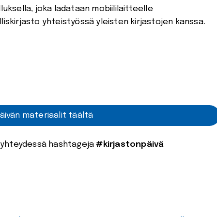
uksella, joka ladataan mobiililaitteelle
iskirjasto yhteistyössä yleisten kirjastojen kanssa.
äivän materiaalit täältä
n yhteydessä hashtageja
#kirjastonpäivä