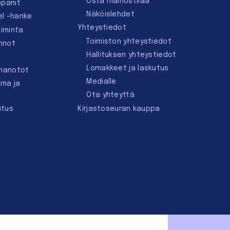
Osta mainostilaa
ppanit
Näköislehdet
el -hanke
Yhteystiedot
oiminta
Toimiston yhteystiedot
innot
Hallituksen yhteystiedot
Lomakkeet ja laskutus
nnanotot
Medialle
lma ja
Ota yhteyttä
utus
Kirjastoseuran kauppa
Facebook
Bluesk
In