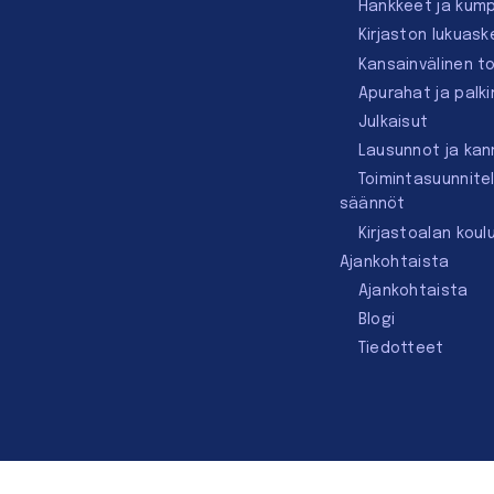
Hankkeet ja kum
Kirjaston lukuask
Kansainvälinen t
Apurahat ja palk
Julkaisut
Lausunnot ja ka
Toimintasuunnite
säännöt
Kirjastoalan koul
Ajankohtaista
Ajankohtaista
Blogi
Tiedotteet