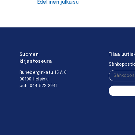
Edellinen julkaisu
Suomen
Tilaa uutis
kirjastoseura
Sähköpostio
Runeberginkatu 15 A 6
00100 Helsinki
puh. 044 522 2941