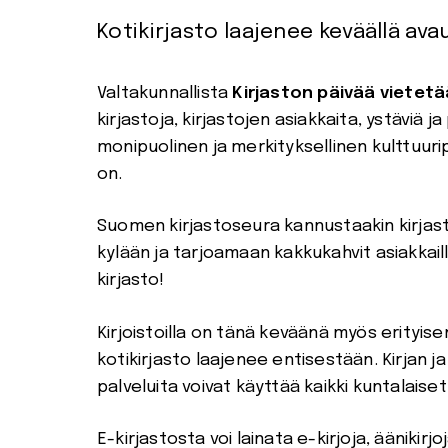
Kotikirjasto laajenee keväällä av
Valtakunnallista
Kirjaston päivää
vietetä
kirjastoja, kirjastojen asiakkaita, ystäviä ja 
monipuolinen ja merkityksellinen kulttuurip
on.
Suomen kirjastoseura kannustaakin kirjast
kylään ja tarjoamaan kakkukahvit asiakkai
kirjasto!
Kirjoistoilla on tänä keväänä myös erityisen
kotikirjasto laajenee entisestään. Kirjan j
palveluita voivat käyttää kaikki kuntalais
E-kirjastosta voi lainata e-kirjoja, äänikirjoj