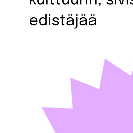
kulttuurin, si
edistäjää