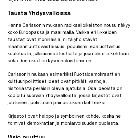
Tausta Yhdysvalloissa
Hanna Carlssonin mukaan radikaalioikeiston nousu näkyy
koko Euroopassa ja maailmalla. Vaikka eri liikkeiden
taustat ovat moninaisia, niitä yhdistävät
maahanmuuttovastaisuus, populismi, epäluottamus
koulutusta, julkisia instituutioita ja journalismia kohtaan
sekä demokratian kyseenalaistaminen.
Carlssonin mukaan esimerkiksi Ruotsidemokraattien
kulttuuripoliittiset ideat ovat pitkälti vanhoja,
historiasta peräisin olevia ajatuksia. Osa ideoista on
kopioitu suoraan Yhdysvalloista, jossa kirjastot ovat
joutuneet poliittisen painostuksen kohteeksi.
Kirjastot ovat helppo ja symbolinen kohde, koska ne
toimivat demokratian ja moniarvoisuuden puolesta.
Visio puuttuu