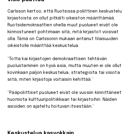
Carlsson kertoo, että Ruotsissa poliittinen keskustelu
kirjastoista on ollut pitkälti oikeiston määrittämää.
Ruotsidemokraattien ohella muut puolueet eivät ole
kiinnostuneet pohtimaan sitä, mitä kirjastot voisivat
olla. Tämä on Carlssonin mukaan antanut tilaisuuden
oikeistolle määrittää keskustelua.
“Totta kai kirjastojen demokraattisen tehtävän
puolustaminen on hyvä asia, mutta muuten ei ole ollut
kovinkaan paljon keskustelua, strategioita tai visiota
siitä, miten kirjastoja voitaisiin kehittää.”
“Pääpoliittiset puolueet eivät ole vuosiin kiinnittäneet
huomiota kulttuuripolitiikkaan tai kirjastoihin. Näiden
asioiden on ajateltu hoituvan itsestään.”
Keskustelua kasvokkain