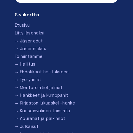
Sivukartta
Etusivu
Liity jäseneksi
Jäsenedut
Jäsenmaksu
Toimintamme
Hallitus
Ehdokkaat hallitukseen
Työryhmät
Mentorointi­ohjelmat
Hankkeet ja kumppanit
Kirjaston lukuaskel -hanke
Kansainvälinen toiminta
Apurahat ja palkinnot
Julkaisut