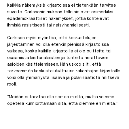
Kaikkia näkemyksiä kirjastoissa ei tietenkään tarvitse
suvaita. Carlssonin mukaan tällaisia ovat esimerkiksi
epädemokraattiset näkemykset, jotka kohtelevat
ihmisiä rasistisesti tai naisvihamielisesti.
Carlsson myös myöntää, että keskustelujen
järjestäminen voi olla etenkin pienissä kirjastoissa
vaikeaa, koska kaikilla kirjastoilla ei ole puitteita tai
osaamista kiistanalaisten ja tunteita herättävien
asioiden käsittelemiseen. Hän uskoo silti, että
terveemmän keskustelukulttuurin rakentajina kirjastoilla
voisi olla ymmärrystä lisäävä ja polarisaatiota hillitsevä
rooli.
“Meidän ei tarvitse olla samaa mieltä, mutta voimme
opetella kunnioittamaan sitä, että olemme eri mieltä.”