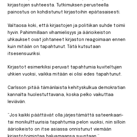
kirjastojen suhteesta. Tutkimuksen perusteella
painostus on kohdistunut kirjastoihin epätasaisesti.
Valtaosa koki, että kirjastojen ja politiikan suhde toimii
hyvin. Pahimmillaan vihamielisyys ja äärioikeiston
uhkaukset ovat johtaneet kirjaston reagoimaan ennen
kuin mitään on tapahtunut. Tätä kutsutaan
itsesensuuriksi.
Kirjastot esimerkiksi peruvat tapahtumia kuviteltujen
uhkien vuoksi, vaikka mitään ei olisi edes tapahtunut.
Carlsson pitää tämänlaista kehityskulkua demokratian
kannalta huolestuttavana, koska pelko vaikuttaa
leviävän.
“Jos kaikki päättävät olla järjestämättä sateenkaari-
tai monikulttuurisia tapahtumia pelon vuoksi, niin silloin
äärioikeisto on itse asiassa onnistunut viemään
kirjastotoimintaa haluamaansa suuntaan.”