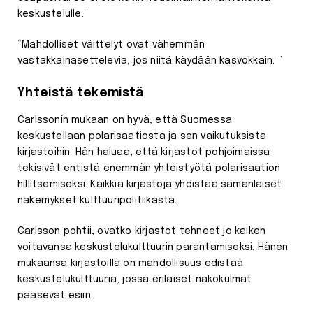
keskustelulle.”
“Mahdolliset väittelyt ovat vähemmän
vastakkainasettelevia, jos niitä käydään kasvokkain. ”
Yhteistä tekemistä
Carlssonin mukaan on hyvä, että Suomessa
keskustellaan polarisaatiosta ja sen vaikutuksista
kirjastoihin. Hän haluaa, että kirjastot pohjoimaissa
tekisivät entistä enemmän yhteistyötä polarisaation
hillitsemiseksi. Kaikkia kirjastoja yhdistää samanlaiset
näkemykset kulttuuripolitiikasta.
Carlsson pohtii, ovatko kirjastot tehneet jo kaiken
voitavansa keskustelukulttuurin parantamiseksi. Hänen
mukaansa kirjastoilla on mahdollisuus edistää
keskustelukulttuuria, jossa erilaiset näkökulmat
pääsevät esiin.