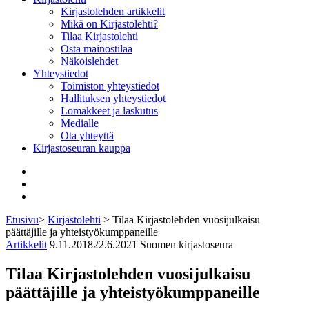
Kirjastolehden artikkelit
Mikä on Kirjastolehti?
Tilaa Kirjastolehti
Osta mainostilaa
Näköislehdet
Yhteystiedot
Toimiston yhteystiedot
Hallituksen yhteystiedot
Lomakkeet ja laskutus
Medialle
Ota yhteyttä
Kirjastoseuran kauppa
Facebook
Bluesky
Instagram
Etusivu
>
Kirjastolehti
>
Tilaa Kirjastolehden vuosijulkaisu
päättäjille ja yhteistyökumppaneille
Artikkelit
9.11.2018
22.6.2021
Suomen kirjastoseura
Tilaa Kirjastolehden vuosijulkaisu
päättäjille ja yhteistyökumppaneille