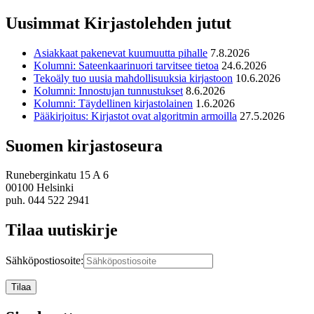
Uusimmat Kirjastolehden jutut
Asiakkaat pakenevat kuumuutta pihalle
7.8.2026
Kolumni: Sateenkaarinuori tarvitsee tietoa
24.6.2026
Tekoäly tuo uusia mahdollisuuksia kirjastoon
10.6.2026
Kolumni: Innostujan tunnustukset
8.6.2026
Kolumni: Täydellinen kirjastolainen
1.6.2026
Pääkirjoitus: Kirjastot ovat algoritmin armoilla
27.5.2026
Suomen kirjastoseura
Runeberginkatu 15 A 6
00100 Helsinki
puh. 044 522 2941
Tilaa uutiskirje
Sähköpostiosoite: