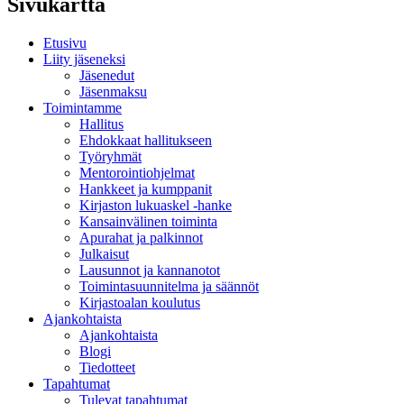
Sivukartta
Etusivu
Liity jäseneksi
Jäsenedut
Jäsenmaksu
Toimintamme
Hallitus
Ehdokkaat hallitukseen
Työryhmät
Mentorointi­ohjelmat
Hankkeet ja kumppanit
Kirjaston lukuaskel -hanke
Kansainvälinen toiminta
Apurahat ja palkinnot
Julkaisut
Lausunnot ja kannanotot
Toimintasuunnitelma ja säännöt
Kirjastoalan koulutus
Ajankohtaista
Ajankohtaista
Blogi
Tiedotteet
Tapahtumat
Tulevat tapahtumat