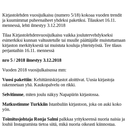
Kirjastolehden vuosijulkaisu (numero 5/18) kokoaa vuoden trendit
ja kuumimmat puheenaiheet yhdeksi paketiksi. Tilaukset 16.11.
mennessä, lehti ilmestyy 3.12.2018
Tilaa Kirjastolehdenvuosijulkaisu vaikka joulutervehdykseksi
esimerkiksi kunnan valtuutetulle tai muulle päättäjälle muistuttamaan
kirjaston merkityksestä tai muistuta kouluja yhteistyöstä. Tee tilaus
perjantaihin 16.11. mennessä
nro 5 / 2018 ilmestyy 3.12.2018
Vuoden 2018 vuosijulkaisussa mm:
Vuosi pakettiin
: Kehittämiskirjastot aloittivat. Uusia kirjastoja
rakennetaan yhä. Kaukopalvelu on rikki.
Selvitimme
, miten joulu näkyy Napapiirin kirjastossa.
Matkustimme Turkkiin
Istanbuliin kirjastoon, joka on auki koko
yön.
Toimitusjohtaja Ronja Salmi
palkkaa yritykseensä nuoria naisia ja
louhii Instagramista tietoa siitä, mikä nuoria oikeasti kiinnostaa.