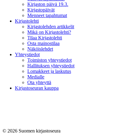
Kirjaston päivä 19.3.
Kirjastopäivät
Menneet tapahtumat
Kirjastolehti
Kirjastolehden artikkelit
Mikä on Kirjastolehti?
Tilaa Kirjastolehti
Osta mainostilaa
Näköislehdet
Yhteystiedot
Toimiston yhteystiedot
Hallituksen yhteystiedot
Lomakkeet ja laskutus
Medialle
Ota yhteyttä
Kirjastoseuran kauppa
© 2026 Suomen kirjastoseura