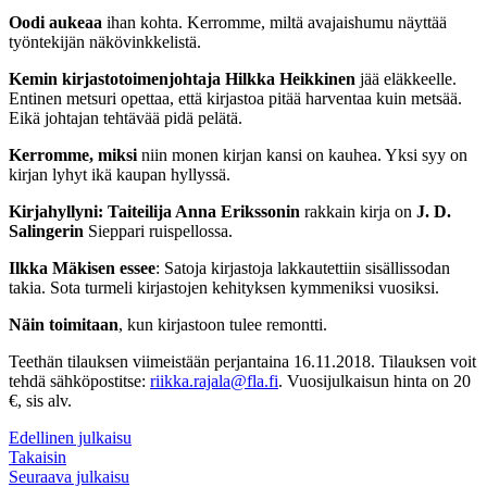
Oodi aukeaa
ihan kohta. Kerromme, miltä avajaishumu näyttää
työntekijän näkövinkkelistä.
Kemin kirjastotoimenjohtaja Hilkka Heikkinen
jää eläkkeelle.
Entinen metsuri opettaa, että kirjastoa pitää harventaa kuin metsää.
Eikä johtajan tehtävää pidä pelätä.
Kerromme, miksi
niin monen kirjan kansi on kauhea. Yksi syy on
kirjan lyhyt ikä kaupan hyllyssä.
Kirjahyllyni: Taiteilija Anna Erikssonin
rakkain kirja on
J. D.
Salingerin
Sieppari ruispellossa.
Ilkka Mäkisen essee
: Satoja kirjastoja lakkautettiin sisällissodan
takia. Sota turmeli kirjastojen kehityksen kymmeniksi vuosiksi.
Näin toimitaan
, kun kirjastoon tulee remontti.
Teethän tilauksen viimeistään perjantaina 16.11.2018. Tilauksen voit
tehdä sähköpostitse:
riikka.rajala@fla.fi
. Vuosijulkaisun hinta on 20
€, sis alv.
Edellinen julkaisu
Takaisin
Seuraava julkaisu