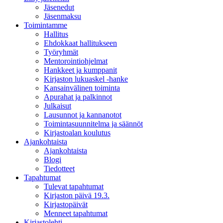
Jäsenedut
Jäsenmaksu
Toimintamme
Hallitus
Ehdokkaat hallitukseen
Työryhmät
Mentorointi­ohjelmat
Hankkeet ja kumppanit
Kirjaston lukuaskel -hanke
Kansainvälinen toiminta
Apurahat ja palkinnot
Julkaisut
Lausunnot ja kannanotot
Toimintasuunnitelma ja säännöt
Kirjastoalan koulutus
Ajankohtaista
Ajankohtaista
Blogi
Tiedotteet
Tapahtumat
Tulevat tapahtumat
Kirjaston päivä 19.3.
Kirjastopäivät
Menneet tapahtumat
Kirjastolehti