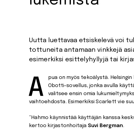
lukemista
Uutta luettavaa etsiskelevä voi tu
tottuneita antamaan vinkkejä asiak
esimerkiksi esittelyhyllyjä tai ki
Apua on myös tekoälystä. Helsingin keskustakirjasto Oodissa julkaistiin kesällä 2021
Obotti-sovellus, jonka avulla käyttä
valitsee ensin omia lukumieltymy
vaihtoehdosta. Esimerkiksi Scarlett vie suuri
”Hahmo käynnistää käyttäjän kanssa keskus
kertoo kirjastonhoitaja
Suvi Bergman
.