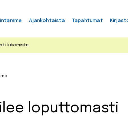
mintamme
Ajankohtaista
Tapahtumat
Kirjast
sti lukemista
arne
ilee loputtomasti