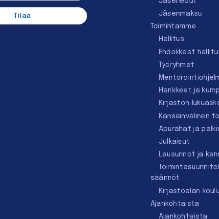
Jäsenedut
Jäsenmaksu
Toimintamme
Hallitus
Ehdokkaat hallit
Työryhmät
Mentorointi­ohjel
Hankkeet ja kum
Kirjaston lukuask
Kansainvälinen t
Apurahat ja palk
Julkaisut
Lausunnot ja ka
Toimintasuunnite
säännöt
Kirjastoalan koul
Ajankohtaista
Ajankohtaista