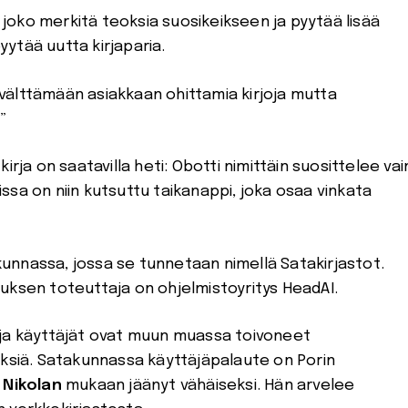
i joko merkitä teoksia suosikeikseen ja pyytää lisää
pyytää uutta kirjaparia.
välttämään asiakkaan ohittamia kirjoja mutta
”
rja on saatavilla heti: Obotti nimittäin suosittelee vai
tissa on niin kutsuttu taikanappi, joka osaa vinkata
unnassa, jossa se tunnetaan nimellä Satakirjastot.
uksen toteuttaja on ohjelmistoyritys HeadAI.
 ja käyttäjät ovat muun muassa toivoneet
yksiä. Satakunnassa käyttäjäpalaute on Porin
a Nikolan
mukaan jäänyt vähäiseksi. Hän arvelee