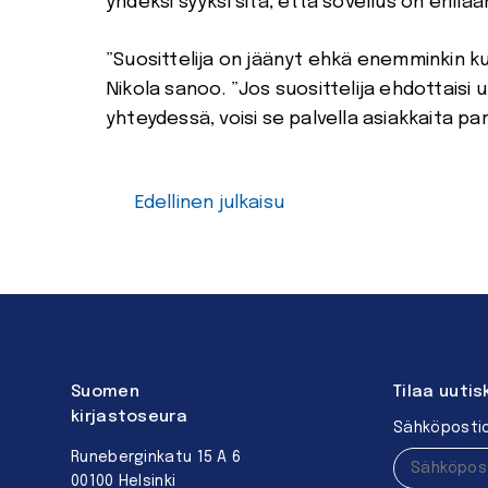
yhdeksi syyksi sitä, että sovellus on erillä
”Suosittelija on jäänyt ehkä enemminkin kur
Nikola sanoo. ”Jos suosittelija ehdottaisi
yhteydessä, voisi se palvella asiakkaita p
Edellinen julkaisu
Suomen
Tilaa uutis
kirjastoseura
Sähköpostio
Runeberginkatu 15 A 6
00100 Helsinki