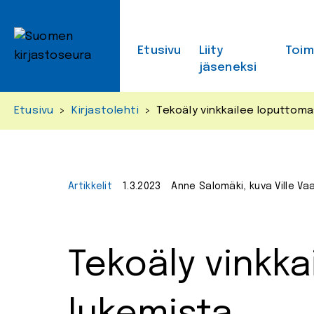
Skip
to
content
Etusivu
Liity
Toi
jäseneksi
Etusivu
>
Kirjastolehti
>
Tekoäly vinkkailee loputtoma
Artikkelit
1.3.2023
Anne Salomäki, kuva Ville Va
Tekoäly vinkka