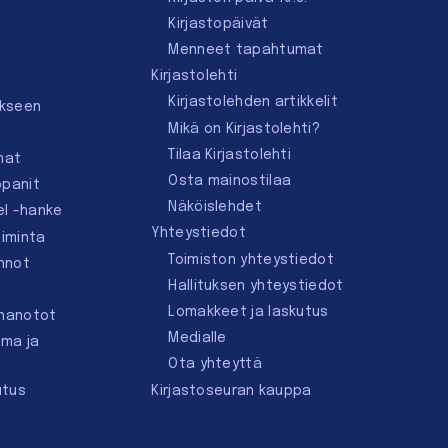
Kirjastopäivät
Menneet tapahtumat
Kirjastolehti
Kirjastolehden artikkelit
ukseen
Mikä on Kirjastolehti?
Tilaa Kirjastolehti
mat
Osta mainostilaa
ppanit
Näköislehdet
el -hanke
Yhteystiedot
oiminta
Toimiston yhteystiedot
innot
Hallituksen yhteystiedot
Lomakkeet ja laskutus
nnanotot
Medialle
lma ja
Ota yhteyttä
utus
Kirjastoseuran kauppa