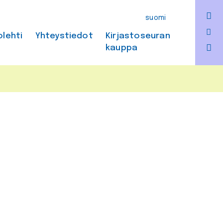
F
suomi
Bl
olehti
Yhteystiedot
Kirjastoseuran
kauppa
In