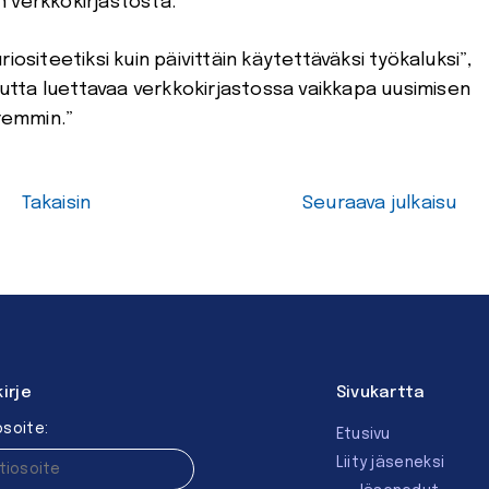
än verkkokirjastosta.
iositeetiksi kuin päivittäin käytettäväksi työkaluksi”,
 uutta luettavaa verkkokirjastossa vaikkapa uusimisen
aremmin.”
Takaisin
Seuraava julkaisu
kirje
Sivukartta
soite:
Etusivu
Liity jäseneksi