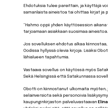
Ehdotuksia tulee pareittain, ja käyttäjä vo
samanlaista aineistoa tai ohittaa kirjat ja 
”Hahmo oppii yhden käyttösession aikana 
tarjoamaan asiakkaan suosimaa aineistoa.
Jos sovelluksen ehdotus alkaa kiinnostaa, ki
Oodissa hyllyssä olevia kirjoja. Lisäksi Obo
lähialueen tapahtumia.
Vastaava sovellus on käytössä myös Satak
Sekä Helsingissä että Satakunnassa sovell
Obotti on kiinnostanut ulkomaita myöten,
selainversiota sekä personoivia lisäkysym
kaupunginkirjaston palveluvastaavan
Elin