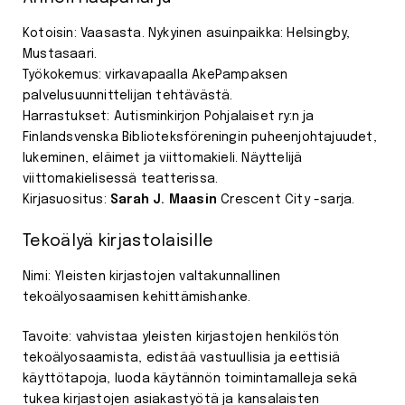
Kotoisin: Vaasasta. Nykyinen asuinpaikka: Helsingby,
Mustasaari.
Työkokemus: virkavapaalla AkePampaksen
palvelusuunnittelijan tehtävästä.
Harrastukset: Autisminkirjon Pohjalaiset ry:n ja
Finlandsvenska Biblioteksföreningin puheenjohtajuudet,
lukeminen, eläimet ja viittomakieli. Näyttelijä
viittomakielisessä teatterissa.
Kirjasuositus:
Sarah J. Maasin
Crescent City -sarja.
Tekoälyä kirjastolaisille
Nimi: Yleisten kirjastojen valtakunnallinen
tekoälyosaamisen kehittämishanke.
Tavoite: vahvistaa yleisten kirjastojen henkilöstön
tekoälyosaamista, edistää vastuullisia ja eettisiä
käyttötapoja, luoda käytännön toimintamalleja sekä
tukea kirjastojen asiakastyötä ja kansalaisten