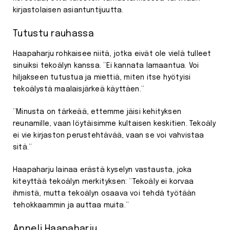
kirjastolaisen asiantuntijuutta.
Tutustu rauhassa
Haapaharju rohkaisee niitä, jotka eivät ole vielä tulleet
sinuiksi tekoälyn kanssa. ”Ei kannata lamaantua. Voi
hiljakseen tutustua ja miettiä, miten itse hyötyisi
tekoälystä maalaisjärkeä käyttäen.”
”Minusta on tärkeää, ettemme jäisi kehityksen
reunamille, vaan löytäisimme kultaisen keskitien. Tekoäly
ei vie kirjaston perustehtävää, vaan se voi vahvistaa
sitä.”
Haapaharju lainaa erästä kyselyn vastausta, joka
kiteyttää tekoälyn merkityksen: ”Tekoäly ei korvaa
ihmistä, mutta tekoälyn osaava voi tehdä työtään
tehokkaammin ja auttaa muita.”
Anneli Haapaharju