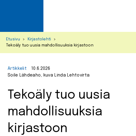
Primar
Menu
Skip
Etusivu
>
Kirjastolehti
>
to
Tekoäly tuo uusia mahdollisuuksia kirjastoon
content
Artikkelit
10.6.2026
Soile Lähdeaho, kuva Linda Lehtovirta
Tekoäly tuo uusia
mahdollisuuksia
kirjastoon