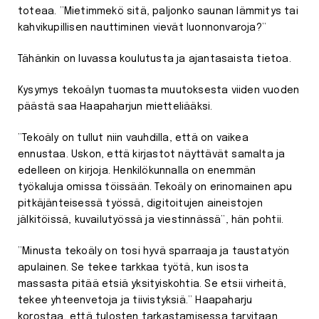
toteaa. ”Mietimmekö sitä, paljonko saunan lämmitys tai
kahvikupillisen nauttiminen vievät luonnonvaroja?”
Tähänkin on luvassa koulutusta ja ajantasaista tietoa.
Kysymys tekoälyn tuomasta muutoksesta viiden vuoden
päästä saa Haapaharjun mietteliääksi.
”Tekoäly on tullut niin vauhdilla, että on vaikea
ennustaa. Uskon, että kirjastot näyttävät samalta ja
edelleen on kirjoja. Henkilökunnalla on enemmän
työkaluja omissa töissään. Tekoäly on erinomainen apu
pitkäjänteisessä työssä, digitoitujen aineistojen
jälkitöissä, kuvailutyössä ja viestinnässä”, hän pohtii.
”Minusta tekoäly on tosi hyvä sparraaja ja taustatyön
apulainen. Se tekee tarkkaa työtä, kun isosta
massasta pitää etsiä yksityiskohtia. Se etsii virheitä,
tekee yhteenvetoja ja tiivistyksiä.” Haapaharju
korostaa, että tulosten tarkastamisessa tarvitaan