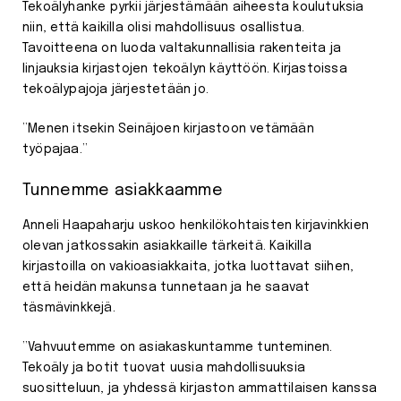
Tekoälyhanke pyrkii järjestämään aiheesta koulutuksia
niin, että kaikilla olisi mahdollisuus osallistua.
Tavoitteena on luoda valtakunnallisia rakenteita ja
linjauksia kirjastojen tekoälyn käyttöön. Kirjastoissa
tekoälypajoja järjestetään jo.
”Menen itsekin Seinäjoen kirjastoon vetämään
työpajaa.”
Tunnemme asiakkaamme
Anneli Haapaharju uskoo henkilökohtaisten kirjavinkkien
olevan jatkossakin asiakkaille tärkeitä. Kaikilla
kirjastoilla on vakioasiakkaita, jotka luottavat siihen,
että heidän makunsa tunnetaan ja he saavat
täsmävinkkejä.
”Vahvuutemme on asiakaskuntamme tunteminen.
Tekoäly ja botit tuovat uusia mahdollisuuksia
suositteluun, ja yhdessä kirjaston ammattilaisen kanssa