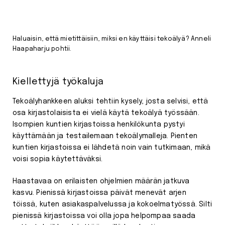
Haluaisin, että mietittäisiin, miksi en käyttäisi tekoälyä? Anneli
Haapaharju pohtii.
Kiellettyjä työkaluja
Tekoälyhankkeen aluksi tehtiin kysely, josta selvisi, että
osa kirjastolaisista ei vielä käytä tekoälyä työssään.
Isompien kuntien kirjastoissa henkilökunta pystyi
käyttämään ja testailemaan tekoälymalleja. Pienten
kuntien kirjastoissa ei lähdetä noin vain tutkimaan, mikä
voisi sopia käytettäväksi.
Haastavaa on erilaisten ohjelmien määrän jatkuva
kasvu. Pienissä kirjastoissa päivät menevät arjen
töissä, kuten asiakaspalvelussa ja kokoelmatyössä. Silti
pienissä kirjastoissa voi olla jopa helpompaa saada