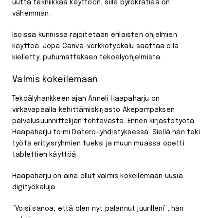
uutta tekniikkaa käyttöön, sillä byrokratiaa on
vähemmän.
Isoissa kunnissa rajoitetaan erilaisten ohjelmien
käyttöä. Jopa Canva-verkkotyökalu saattaa olla
kielletty, puhumattakaan tekoälyohjelmista.
Valmis kokeilemaan
Tekoälyhankkeen ajan Anneli Haapaharju on
virkavapaalla kehittämiskirjasto Akepampaksen
palvelusuunnittelijan tehtävästä. Ennen kirjastotyötä
Haapaharju toimi Datero-yhdistyksessä. Siellä hän teki
työtä erityisryhmien tueksi ja muun muassa opetti
tablettien käyttöä.
Haapaharju on aina ollut valmis kokeilemaan uusia
digityökaluja.
”Voisi sanoa, että olen nyt palannut juurilleni”, hän