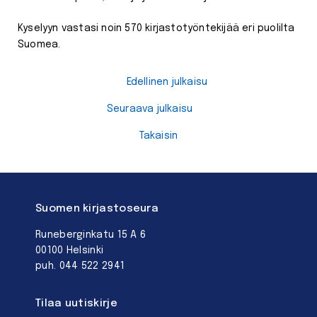
Kyselyyn vastasi noin 570 kirjastotyöntekijää eri puolilta
Suomea.
Edellinen julkaisu
Seuraava julkaisu
Takaisin
Suomen kirjastoseura
Runeberginkatu 15 A 6
00100 Helsinki
puh. 044 522 2941
Tilaa uutiskirje