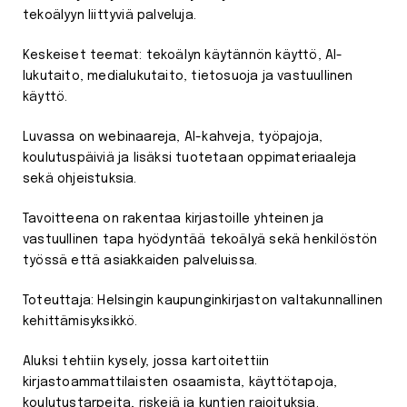
tekoälyyn liittyviä palveluja.
Keskeiset teemat: tekoälyn käytännön käyttö, AI-
lukutaito, medialukutaito, tietosuoja ja vastuullinen
käyttö.
Luvassa on webinaareja, AI-kahveja, työpajoja,
koulutuspäiviä ja lisäksi tuotetaan oppimateriaaleja
sekä ohjeistuksia.
Tavoitteena on rakentaa kirjastoille yhteinen ja
vastuullinen tapa hyödyntää tekoälyä sekä henkilöstön
työssä että asiakkaiden palveluissa.
Toteuttaja: Helsingin kaupunginkirjaston valtakunnallinen
kehittämisyksikkö.
Aluksi tehtiin kysely, jossa kartoitettiin
kirjastoammattilaisten osaamista, käyttötapoja,
koulutustarpeita, riskejä ja kuntien rajoituksia.