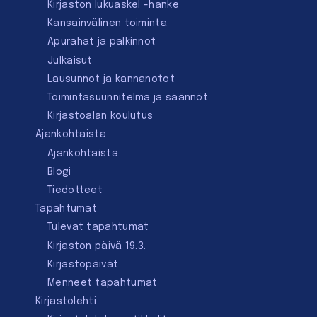
Kirjaston lukuaskel -hanke
Kansainvälinen toiminta
Apurahat ja palkinnot
Julkaisut
Lausunnot ja kannanotot
Toimintasuunnitelma ja säännöt
Kirjastoalan koulutus
Ajankohtaista
Ajankohtaista
Blogi
Tiedotteet
Tapahtumat
Tulevat tapahtumat
Kirjaston päivä 19.3.
Kirjastopäivät
Menneet tapahtumat
Kirjastolehti