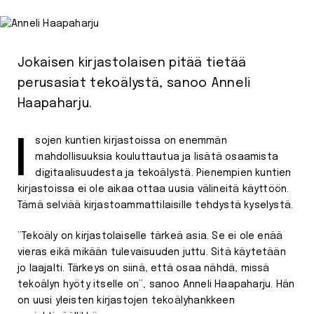
Jokaisen kirjastolaisen pitää tietää
perusasiat tekoälystä, sanoo Anneli
Haapaharju.
Isojen kuntien kirjastoissa on enemmän
mahdollisuuksia kouluttautua ja lisätä osaamista
digitaalisuudesta ja tekoälystä. Pienempien kuntien
kirjastoissa ei ole aikaa ottaa uusia välineitä käyttöön.
Tämä selviää kirjastoammattilaisille tehdystä kyselystä.
”Tekoäly on kirjastolaiselle tärkeä asia. Se ei ole enää
vieras eikä mikään tulevaisuuden juttu. Sitä käytetään
jo laajalti. Tärkeys on siinä, että osaa nähdä, missä
tekoälyn hyöty itselle on”, sanoo Anneli Haapaharju. Hän
on uusi yleisten kirjastojen tekoälyhankkeen