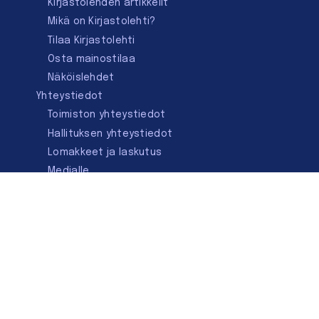
Kirjastolehden artikkelit
Mikä on Kirjastolehti?
Tilaa Kirjastolehti
Osta mainostilaa
Näköislehdet
Yhteystiedot
Toimiston yhteystiedot
Hallituksen yhteystiedot
Lomakkeet ja laskutus
Medialle
Ota yhteyttä
Kirjastoseuran kauppa