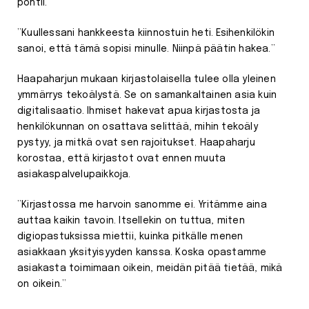
pohtii.
”Kuullessani hankkeesta kiinnostuin heti. Esihenkilökin
sanoi, että tämä sopisi minulle. Niinpä päätin hakea.”
Haapaharjun mukaan kirjastolaisella tulee olla yleinen
ymmärrys tekoälystä. Se on samankaltainen asia kuin
digitalisaatio. Ihmiset hakevat apua kirjastosta ja
henkilökunnan on osattava selittää, mihin tekoäly
pystyy, ja mitkä ovat sen rajoitukset. Haapaharju
korostaa, että kirjastot ovat ennen muuta
asiakaspalvelupaikkoja.
”Kirjastossa me harvoin sanomme ei. Yritämme aina
auttaa kaikin tavoin. Itsellekin on tuttua, miten
digiopastuksissa miettii, kuinka pitkälle menen
asiakkaan yksityisyyden kanssa. Koska opastamme
asiakasta toimimaan oikein, meidän pitää tietää, mikä
on oikein.”