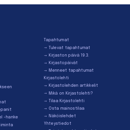
Tapahtumat
Tulevat tapahtumat
Kirjaston päivä 19.3.
Kirjastopäivät
Menneet tapahtumat
Kirjastolehti
Kirjastolehden artikkelit
ukseen
Mikä on Kirjastolehti?
Tilaa Kirjastolehti
mat
Osta mainostilaa
ppanit
Näköislehdet
el -hanke
Yhteystiedot
oiminta