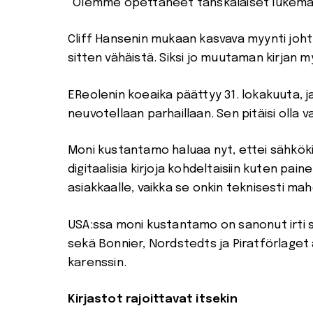
”Olemme opettaneet tanskalaiset lukemaan 
Cliff Hansenin mukaan kasvava myynti johtuu 
sitten vähäistä. Siksi jo muutaman kirjan m
EReolenin koeaika päättyy 31. lokakuuta, ja
neuvotellaan parhaillaan. Sen pitäisi olla 
Moni kustantamo haluaa nyt, ettei sähkökirj
digitaalisia kirjoja kohdeltaisiin kuten paine
asiakkaalle, vaikka se onkin teknisesti mahd
USA:ssa moni kustantamo on sanonut irti s
sekä Bonnier, Nordstedts ja Piratförlaget
karenssin.
Kirjastot rajoittavat itsekin