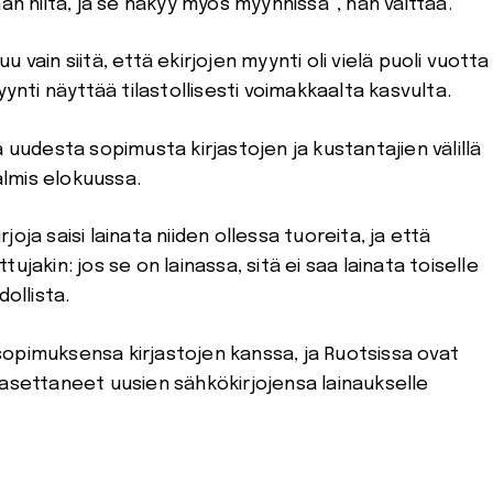
niitä, ja se näkyy myös myynnissä”, hän väittää.
vain siitä, että ekirjojen myynti oli vielä puoli vuotta
yynti näyttää tilastollisesti voimakkaalta kasvulta.
 uudesta sopimusta kirjastojen ja kustantajien välillä
valmis elokuussa.
oja saisi lainata niiden ollessa tuoreita, ja että
ttujakin: jos se on lainassa, sitä ei saa lainata toiselle
ollista.
opimuksensa kirjastojen kanssa, ja Ruotsissa ovat
 asettaneet uusien sähkökirjojensa lainaukselle