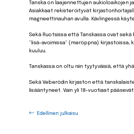
Tanska on laajennettujen aukioloaikojen j
Asiakkaat rekisteröityvät kirjastonhoitajal
magneettinauhan avulla. Kävlingessä käytet
Sekä Ruotsissa että Tanskassa ovat sekä k
“lisä-avoimissa” (meröppna) kirjastoissa, k
kuuluu.
Tanskassa on oltu niin tyytyväisiä, että yh
Sekä Veberödin kirjaston että tanskalaiste
lisääntyneet. Vain yli 18-vuotiaat pääsevät 
Edellinen julkaisu