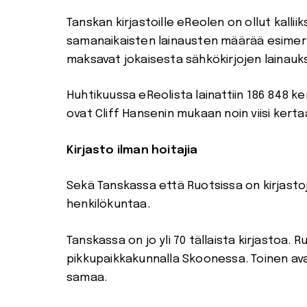
Tanskan kirjastoille eReolen on ollut kallii
samanaikaisten lainausten määrää esimerkik
maksavat jokaisesta sähkökirjojen lainaukse
Huhtikuussa eReolista lainattiin 186 848 ker
ovat Cliff Hansenin mukaan noin viisi kert
Kirjasto ilman hoitajia
Sekä Tanskassa että Ruotsissa on kirjastoja,
henkilökuntaa.
Tanskassa on jo yli 70 tällaista kirjastoa. R
pikkupaikkakunnalla Skoonessa. Toinen ava
samaa.