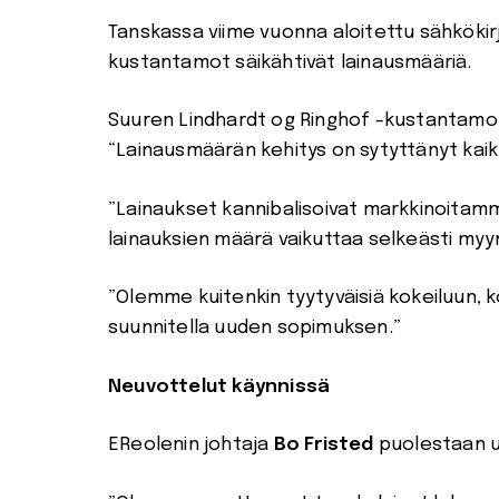
Tanskassa viime vuonna aloitettu sähkökir
kustantamot säikähtivät lainausmääriä.
Suuren Lindhardt og Ringhof -kustantamo
“Lainausmäärän kehitys on sytyttänyt kaik
”Lainaukset kannibalisoivat markkinoitamm
lainauksien määrä vaikuttaa selkeästi myyn
”Olemme kuitenkin tyytyväisiä kokeiluun,
suunnitella uuden sopimuksen.”
Neuvottelut käynnissä
EReolenin johtaja
Bo Fristed
puolestaan u