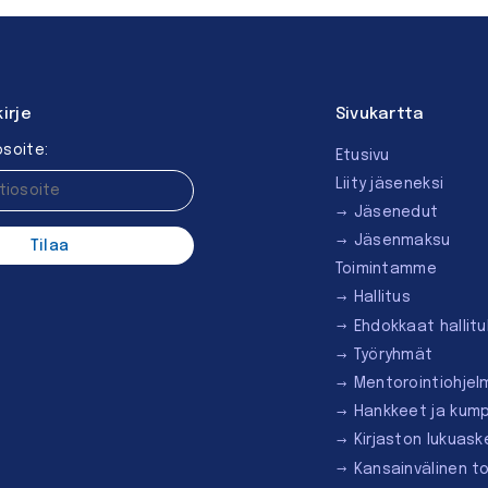
kirje
Sivukartta
soite:
Etusivu
Liity jäseneksi
Jäsenedut
Jäsenmaksu
Toimintamme
Hallitus
Ehdokkaat hallit
Työryhmät
Mentorointi­ohjel
Hankkeet ja kum
Kirjaston lukuask
Kansainvälinen t