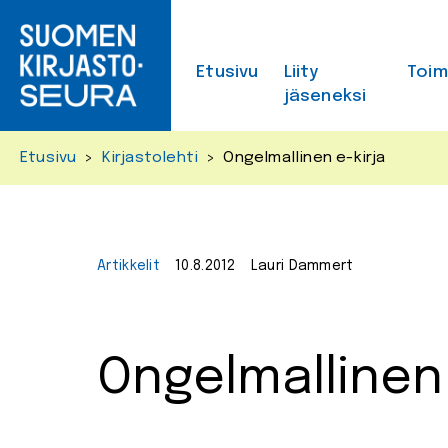
Skip
to
content
Etusivu
Liity
Toi
jäseneksi
Etusivu
>
Kirjastolehti
>
Ongelmallinen e-kirja
Artikkelit
10.8.2012
Lauri Dammert
Ongelmallinen 