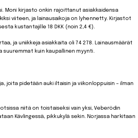
ksi. Moni kirjasto onkin rajoittanut asiakkaidensa
si viiteen, ja lainausaikoja on lyhennetty. Kirjastot
sta kustantajille 18 DKK (noin 2,4 €).
taa, ja uniikkeja asiakkaita oli 74 278. Lainausmäärät
aa suuremmat kuin kaupallinen myynti.
 joita pidetään auki iltaisin ja viikonloppuisin – ilman
uotsissa niitä on toistaiseksi vain yksi, Veberödin
taan Kävlingessä, pikkukylä sekin. Norjassa harkitaan