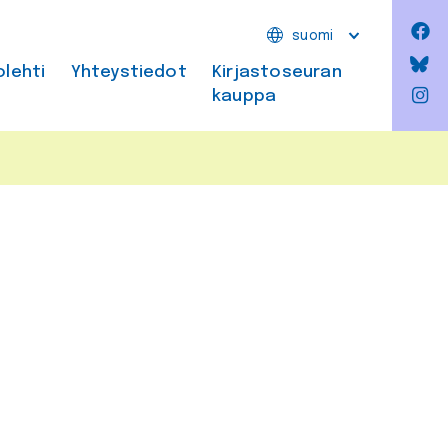
F
suomi
Bl
olehti
Yhteystiedot
Kirjastoseuran
kauppa
In