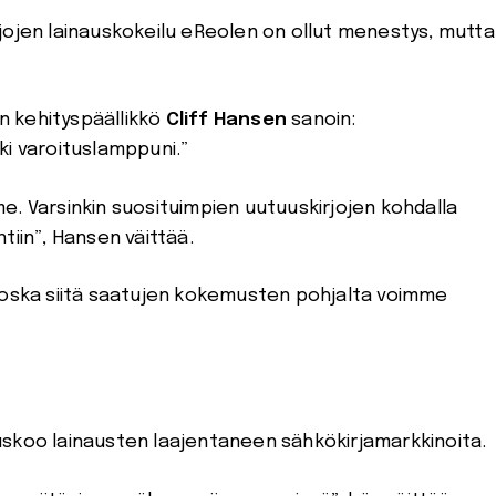
jojen lainauskokeilu eReolen on ollut menestys, mutta
n kehityspäällikkö
Cliff Hansen
sanoin:
ki varoituslamppuni.”
e. Varsinkin suosituimpien uutuuskirjojen kohdalla
tiin”, Hansen väittää.
 koska siitä saatujen kokemusten pohjalta voimme
skoo lainausten laajentaneen sähkökirjamarkkinoita.