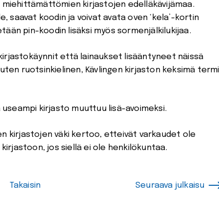
a miehittämättömien kirjastojen edelläkävijämaa.
le, saavat koodin ja voivat avata oven ‘kela’-kortin
ään pin-koodin lisäksi myös sormenjälkilukijaa.
irjastokäynnit että lainaukset lisääntyneet näissä
uten ruotsinkielinen, Kävlingen kirjaston keksimä term
ä useampi kirjasto muuttuu lisä-avoimeksi.
n kirjastojen väki kertoo, etteivät varkaudet ole
kirjastoon, jos siellä ei ole henkilökuntaa.
Takaisin
Seuraava julkaisu